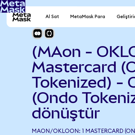
Al Sat
MetaMask Para
Geliştiri
(MAon - OKL
Mastercard (
Tokenized) - 
(Ondo Tokeni
dönüştür
MAON/OKLOON: 1 MASTERCARD (OND