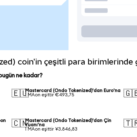
d) coin'in çeşitli para birimlerinde
bugün ne kadar?
Mastercard (Ondo Tokenized)'dan Euro'na
🇪🇺
🇬
1 MAon eşittir €493,75
pon
Mastercard (Ondo Tokenized)'dan Çin
🇨🇳
🇹
Yuanı'na
1 MAon eşittir ¥3.846,83