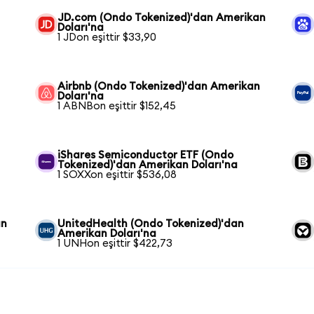
JD.com (Ondo Tokenized)'dan Amerikan
Doları'na
1 JDon eşittir $33,90
Airbnb (Ondo Tokenized)'dan Amerikan
Doları'na
1 ABNBon eşittir $152,45
iShares Semiconductor ETF (Ondo
Tokenized)'dan Amerikan Doları'na
1 SOXXon eşittir $536,08
an
UnitedHealth (Ondo Tokenized)'dan
Amerikan Doları'na
1 UNHon eşittir $422,73