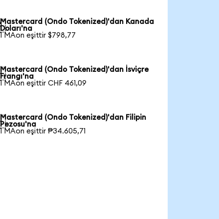
Mastercard (Ondo Tokenized)'dan Kanada

Doları'na
1 MAon eşittir $798,77
Mastercard (Ondo Tokenized)'dan İsviçre

Frangı'na
1 MAon eşittir CHF 461,09
Mastercard (Ondo Tokenized)'dan Filipin

Pezosu'na
1 MAon eşittir ₱34.605,71