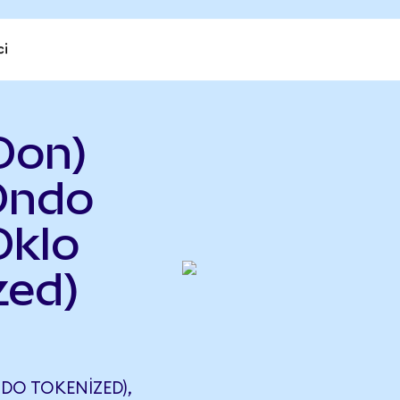
ci
Oon)
Ondo
Oklo
zed)
O TOKENIZED),