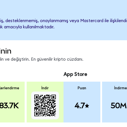
, desteklenmemiş, onaylanmamış veya Mastercard ile ilişkilendiril
k amacıyla kullanılmaktadır.
inin
 ve değiştirin. En güvenilir kripto cüzdanı.
App Store
erlendirme
İndir
Puan
İndirme
83.7K
4.7
50M