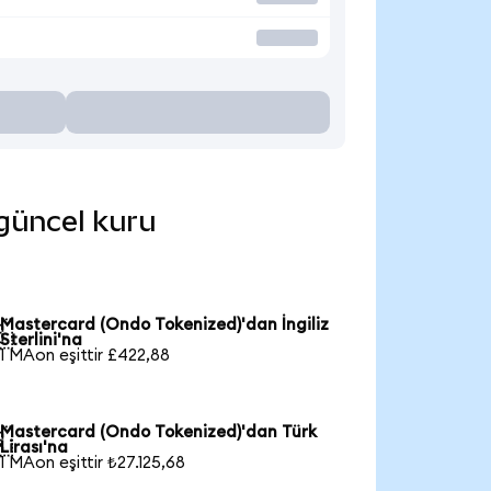
 güncel kuru
Mastercard (Ondo Tokenized)'dan İngiliz

Sterlini'na
1 MAon eşittir £422,88
Mastercard (Ondo Tokenized)'dan Türk

Lirası'na
1 MAon eşittir ₺27.125,68