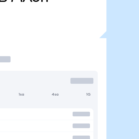
1sa
4sa
1G