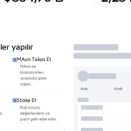
r yapılır
İşlem Yap
MAon Takas Et
i
MAon ile
blokzincirleri
arasında işlem
yapın.
15dk
30dk
Stake Et
Kriptonuzu
a
değerlendirin ve
pasif gelir elde edin.