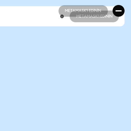
METAMASK'I EDİNİN
METAMASK'I EDİNİN
METAMASK'I EDİNİN
METAMASK'I EDİNİN