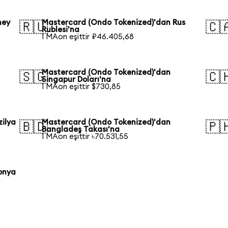
ney
Mastercard (Ondo Tokenized)'dan Rus
🇷🇺
🇨
Rublesi'na
1 MAon eşittir ₽46.405,68
Mastercard (Ondo Tokenized)'dan
🇸🇬
🇨
Singapur Doları'na
1 MAon eşittir $730,85
ilya
Mastercard (Ondo Tokenized)'dan
🇧🇩
🇵
Bangladeş Takası'na
1 MAon eşittir ৳70.531,55
onya