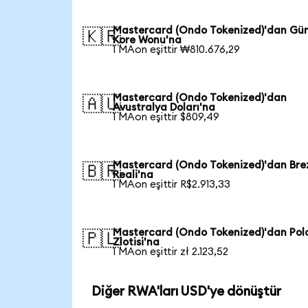
Mastercard (Ondo Tokenized)'dan Gü
🇰🇷
Kore Wonu'na
1 MAon eşittir ₩810.676,29
Mastercard (Ondo Tokenized)'dan
🇦🇺
Avustralya Doları'na
1 MAon eşittir $809,49
Mastercard (Ondo Tokenized)'dan Brez
🇧🇷
Reali'na
1 MAon eşittir R$2.913,33
Mastercard (Ondo Tokenized)'dan Pol
🇵🇱
Zlotisi'na
1 MAon eşittir zł 2.123,52
Diğer RWA'ları USD'ye dönüştür