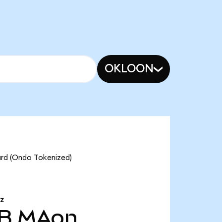
OKLOON
ard (Ondo Tokenized)
RZ
 B
MAon