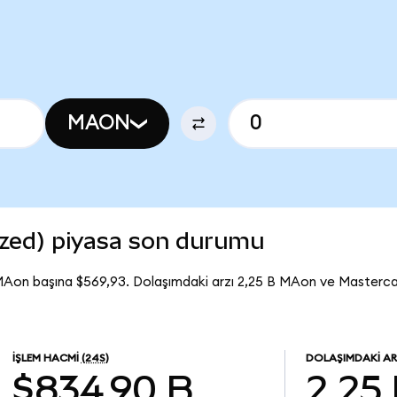
MAON
zed) piyasa son durumu
MAon başına $569,93. Dolaşımdaki arzı 2,25 B MAon ve Masterc
İŞLEM HACMI
(24S)
DOLAŞIMDAKI A
$834,90 B
2,25