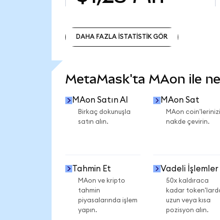
DAHA FAZLA İSTATİSTİK GÖR
DAHA FAZLA İSTATİSTİK GÖR
MetaMask'ta MAon ile nele
MAon Satın Al
MAon Sat
Birkaç dokunuşla
MAon coin'leriniz
satın alın.
nakde çevirin.
Tahmin Et
Vadeli İşlemler
MAon ve kripto
50x kaldıraca
tahmin
kadar token'lard
piyasalarında işlem
uzun veya kısa
yapın.
pozisyon alın.