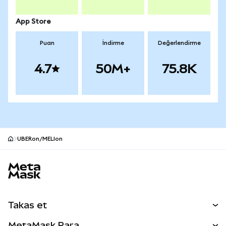
App Store
Puan
İndirme
Değerlendirme
4.7
50M+
75.8K
UBERon/MELIon
MetaMask site alt bilgisi
Takas et
Takas İşlemleri
MetaMask Para