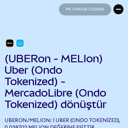
METAMASK'I EDİNİN
METAMASK'I EDİNİN
(UBERon - MELIon)
Uber (Ondo
Tokenized) -
MercadoLibre (Ondo
Tokenized) dönüştür
UBERON/MELION: 1 UBER (ONDO TOKENIZED),
0,038702 MELION DEĞERINE EŞITTIR