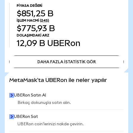
PIYASA DEĞERI
$851,25 B
İŞLEM HACMI
(24S)
$775,93 B
DOLAŞIMDAKI ARZ
12,09 B
UBERon
DAHA FAZLA İSTATİSTİK GÖR
DAHA FAZLA İSTATİSTİK GÖR
MetaMask'ta UBERon ile neler yapılır
UBERon Satın Al
Birkaç dokunuşla satın alın.
UBERon Sat
UBERon coin'lerinizi nakde çevirin.