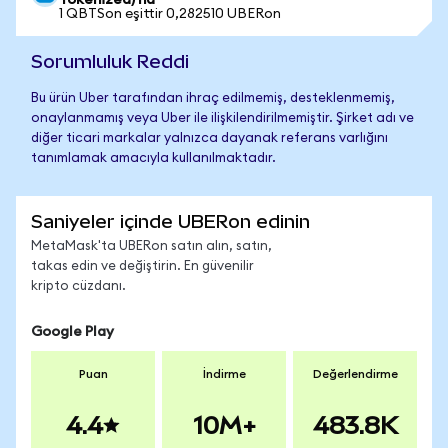
Tokenized)'na
1 QBTSon eşittir 0,282510 UBERon
Sorumluluk Reddi
Bu ürün Uber tarafından ihraç edilmemiş, desteklenmemiş,
onaylanmamış veya Uber ile ilişkilendirilmemiştir. Şirket adı ve
diğer ticari markalar yalnızca dayanak referans varlığını
tanımlamak amacıyla kullanılmaktadır.
Saniyeler içinde UBERon edinin
MetaMask'ta UBERon satın alın, satın,
takas edin ve değiştirin. En güvenilir
kripto cüzdanı.
Google Play
Puan
İndirme
Değerlendirme
4.4
10M+
483.8K