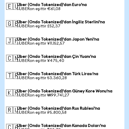
Uber (Ondo Tokenized)'dan Euro'na
🇪🇺
1 UBERon eşittir €61,08
Uber (Ondo Tokenized)'dan İngiliz Sterlini'na
🇬🇧
1 UBERon eşittir £52,37
Uber (Ondo Tokenized)'dan Japon Yeni'na
🇯🇵
1 UBERon eşittir ¥11.152,57
Uber (Ondo Tokenized)'dan Çin Yuanı'na
🇨🇳
1 UBERon eşittir ¥475,40
Uber (Ondo Tokenized)'dan Türk Lirası'na
🇹🇷
1 UBERon eşittir ₺3.360,28
Uber (Ondo Tokenized)'dan Güney Kore Wonu'na
🇰🇷
1 UBERon eşittir ₩99.741,27
Uber (Ondo Tokenized)'dan Rus Rublesi'na
🇷🇺
1 UBERon eşittir ₽5.800,58
Uber (Ondo Tokenized)'dan Kanada Doları'na
🇨🇦