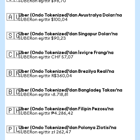
1 UBERon eşittir $98,70
Uber (Ondo Tokenized)'dan Avustralya Doları'na
🇦🇺
1 UBERon eşittir $100,04
Uber (Ondo Tokenized)'dan Singapur Doları'na
🇸🇬
1 UBERon eşittir $90,23
Uber (Ondo Tokenized)'dan İsviçre Frangı'na
🇨🇭
1 UBERon eşittir CHF 57,07
Uber (Ondo Tokenized)'dan Brezilya Reali'na
🇧🇷
1 UBERon eşittir R$360,04
Uber (Ondo Tokenized)'dan Bangladeş Takası'na
🇧🇩
1 UBERon eşittir ৳8.718,81
Uber (Ondo Tokenized)'dan Filipin Pezosu'na
🇵🇭
1 UBERon eşittir ₱4.286,42
Uber (Ondo Tokenized)'dan Polonya Zlotisi'na
🇵🇱
1 UBERon eşittir zł 262,47