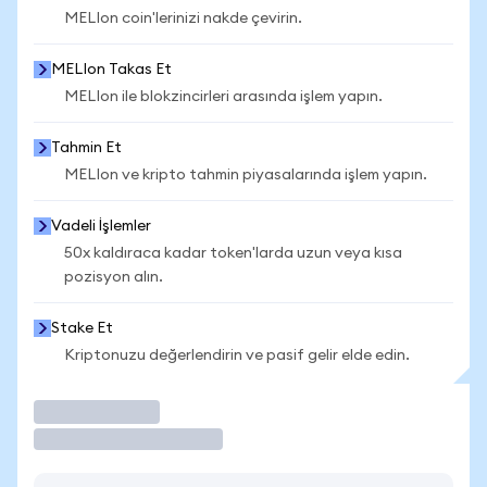
MELIon coin'lerinizi nakde çevirin.
MELIon Takas Et
MELIon ile blokzincirleri arasında işlem yapın.
Tahmin Et
MELIon ve kripto tahmin piyasalarında işlem yapın.
Vadeli İşlemler
50x kaldıraca kadar token'larda uzun veya kısa
pozisyon alın.
Stake Et
Kriptonuzu değerlendirin ve pasif gelir elde edin.
İşlem Yap