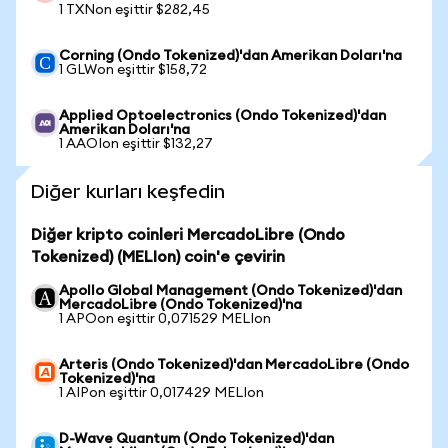
1 TXNon eşittir $282,45
Corning (Ondo Tokenized)'dan Amerikan Doları'na
1 GLWon eşittir $158,72
Applied Optoelectronics (Ondo Tokenized)'dan
Amerikan Doları'na
1 AAOIon eşittir $132,27
Diğer kurları keşfedin
Diğer kripto coinleri MercadoLibre (Ondo
Tokenized) (MELIon) coin'e çevirin
Apollo Global Management (Ondo Tokenized)'dan
MercadoLibre (Ondo Tokenized)'na
1 APOon eşittir 0,071529 MELIon
Arteris (Ondo Tokenized)'dan MercadoLibre (Ondo
Tokenized)'na
1 AIPon eşittir 0,017429 MELIon
D-Wave Quantum (Ondo Tokenized)'dan