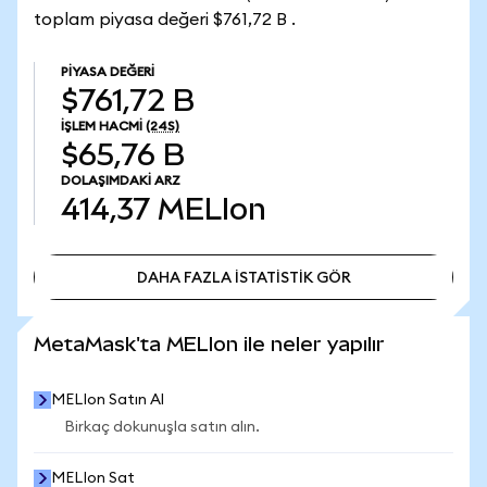
toplam piyasa değeri $761,72 B .
PIYASA DEĞERI
$761,72 B
İŞLEM HACMI
(24S)
$65,76 B
DOLAŞIMDAKI ARZ
414,37
MELIon
DAHA FAZLA İSTATİSTİK GÖR
DAHA FAZLA İSTATİSTİK GÖR
MetaMask'ta MELIon ile neler yapılır
MELIon Satın Al
Birkaç dokunuşla satın alın.
MELIon Sat