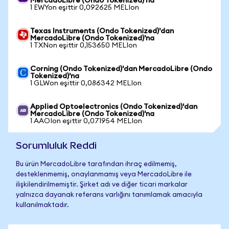
MercadoLibre (Ondo Tokenized)'na
1 EWYon eşittir 0,092625 MELIon
Texas Instruments (Ondo Tokenized)'dan
MercadoLibre (Ondo Tokenized)'na
1 TXNon eşittir 0,153650 MELIon
Corning (Ondo Tokenized)'dan MercadoLibre (Ondo
Tokenized)'na
1 GLWon eşittir 0,086342 MELIon
Applied Optoelectronics (Ondo Tokenized)'dan
MercadoLibre (Ondo Tokenized)'na
1 AAOIon eşittir 0,071954 MELIon
Sorumluluk Reddi
Bu ürün MercadoLibre tarafından ihraç edilmemiş,
desteklenmemiş, onaylanmamış veya MercadoLibre ile
ilişkilendirilmemiştir. Şirket adı ve diğer ticari markalar
yalnızca dayanak referans varlığını tanımlamak amacıyla
kullanılmaktadır.