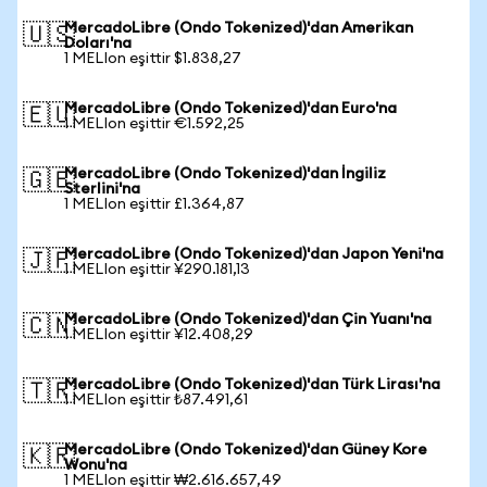
MercadoLibre (Ondo Tokenized)'dan Amerikan
🇺🇸
Doları'na
1 MELIon eşittir $1.838,27
MercadoLibre (Ondo Tokenized)'dan Euro'na
🇪🇺
1 MELIon eşittir €1.592,25
MercadoLibre (Ondo Tokenized)'dan İngiliz
🇬🇧
Sterlini'na
1 MELIon eşittir £1.364,87
MercadoLibre (Ondo Tokenized)'dan Japon Yeni'na
🇯🇵
1 MELIon eşittir ¥290.181,13
MercadoLibre (Ondo Tokenized)'dan Çin Yuanı'na
🇨🇳
1 MELIon eşittir ¥12.408,29
MercadoLibre (Ondo Tokenized)'dan Türk Lirası'na
🇹🇷
1 MELIon eşittir ₺87.491,61
MercadoLibre (Ondo Tokenized)'dan Güney Kore
🇰🇷
Wonu'na
1 MELIon eşittir ₩2.616.657,49