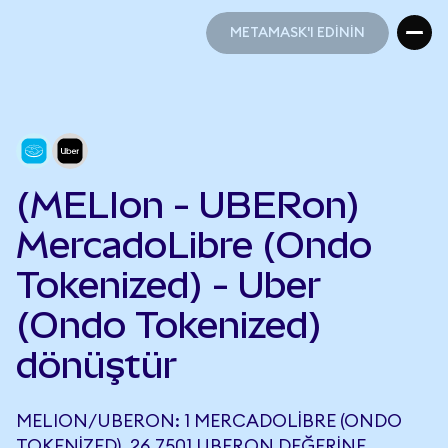
METAMASK'I EDİNİN
METAMASK'I EDİNİN
(MELIon - UBERon)
MercadoLibre (Ondo
Tokenized) - Uber
(Ondo Tokenized)
dönüştür
MELION/UBERON: 1 MERCADOLIBRE (ONDO
TOKENIZED), 26,7501 UBERON DEĞERINE