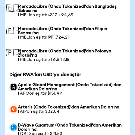
MercadoLibre (Ondo Tokenized)'dan Bangladeş
🇧🇩
Takası'na
1 MELIon eşittir ৳227.494,65
MercadoLibre (Ondo Tokenized)'dan Filipin
🇵🇭
Pezosu'na
1 MELIon eşittir ₱111.724,21
MercadoLibre (Ondo Tokenized)'dan Polonya
🇵🇱
Zlotisi'na
1 MELIon eşittir zł 6.848,18
Diğer RWA'ları USD'ye dönüştür
Apollo Global Management (Ondo Tokenized)'dan
Amerikan Doları'na
1 APOon eşittir $131,49
Arteris (Ondo Tokenized)'dan Amerikan Doları'na
1 AIPon eşittir $32,04
D-Wave Quantum (Ondo Tokenized)'dan Amerikan
Doları'na
1 QBTSon eşittir $21,53