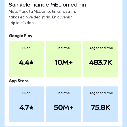
Saniyeler içinde MELIon edinin
MetaMask'ta MELIon satın alın, satın,
takas edin ve değiştirin. En güvenilir
kripto cüzdanı.
Google Play
Puan
İndirme
Değerlendirme
4.4
10M+
483.7K
App Store
Puan
İndirme
Değerlendirme
4.7
50M+
75.8K