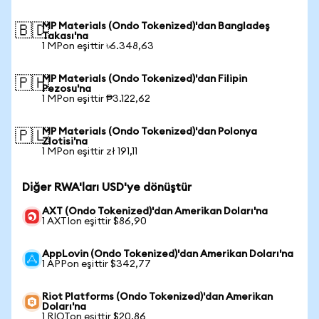
MP Materials (Ondo Tokenized)'dan Bangladeş
🇧🇩
Takası'na
1 MPon eşittir ৳6.348,63
MP Materials (Ondo Tokenized)'dan Filipin
🇵🇭
Pezosu'na
1 MPon eşittir ₱3.122,62
MP Materials (Ondo Tokenized)'dan Polonya
🇵🇱
Zlotisi'na
1 MPon eşittir zł 191,11
Diğer RWA'ları USD'ye dönüştür
AXT (Ondo Tokenized)'dan Amerikan Doları'na
1 AXTIon eşittir $86,90
AppLovin (Ondo Tokenized)'dan Amerikan Doları'na
1 APPon eşittir $342,77
Riot Platforms (Ondo Tokenized)'dan Amerikan
Doları'na
1 RIOTon eşittir $20,86