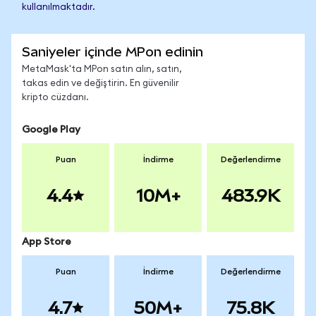
kullanılmaktadır.
Saniyeler içinde MPon edinin
MetaMask'ta MPon satın alın, satın,
takas edin ve değiştirin. En güvenilir
kripto cüzdanı.
Google Play
Puan
İndirme
Değerlendirme
4.4
10M+
483.9K
App Store
Puan
İndirme
Değerlendirme
4.7
50M+
75.8K