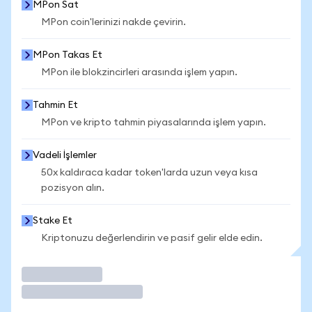
MPon Sat
MPon coin'lerinizi nakde çevirin.
MPon Takas Et
MPon ile blokzincirleri arasında işlem yapın.
Tahmin Et
MPon ve kripto tahmin piyasalarında işlem yapın.
Vadeli İşlemler
50x kaldıraca kadar token'larda uzun veya kısa
pozisyon alın.
Stake Et
Kriptonuzu değerlendirin ve pasif gelir elde edin.
İşlem Yap