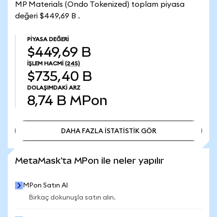
MP Materials (Ondo Tokenized) toplam piyasa
değeri $449,69 B .
PIYASA DEĞERI
$449,69 B
İŞLEM HACMI
(24S)
$735,40 B
DOLAŞIMDAKI ARZ
8,74 B
MPon
DAHA FAZLA İSTATİSTİK GÖR
DAHA FAZLA İSTATİSTİK GÖR
MetaMask'ta MPon ile neler yapılır
MPon Satın Al
Birkaç dokunuşla satın alın.