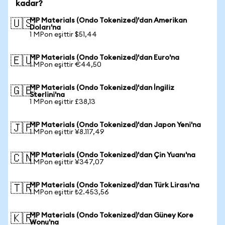
kadar?
MP Materials (Ondo Tokenized)'dan Amerikan
🇺🇸
Doları'na
1 MPon eşittir $51,44
MP Materials (Ondo Tokenized)'dan Euro'na
🇪🇺
1 MPon eşittir €44,50
MP Materials (Ondo Tokenized)'dan İngiliz
🇬🇧
Sterlini'na
1 MPon eşittir £38,13
MP Materials (Ondo Tokenized)'dan Japon Yeni'na
🇯🇵
1 MPon eşittir ¥8.117,49
MP Materials (Ondo Tokenized)'dan Çin Yuanı'na
🇨🇳
1 MPon eşittir ¥347,07
MP Materials (Ondo Tokenized)'dan Türk Lirası'na
🇹🇷
1 MPon eşittir ₺2.453,56
MP Materials (Ondo Tokenized)'dan Güney Kore
🇰🇷
Wonu'na