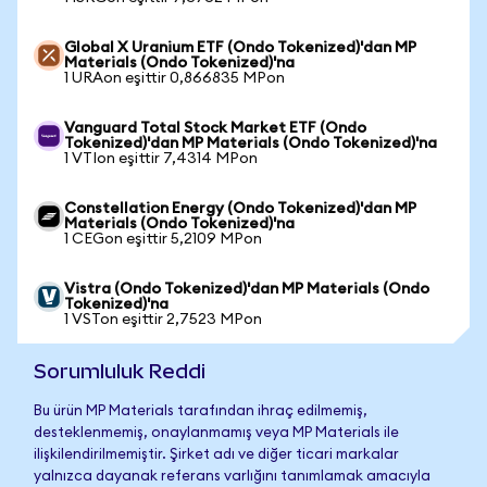
Global X Uranium ETF (Ondo Tokenized)'dan MP
Materials (Ondo Tokenized)'na
1 URAon eşittir 0,866835 MPon
Vanguard Total Stock Market ETF (Ondo
Tokenized)'dan MP Materials (Ondo Tokenized)'na
1 VTIon eşittir 7,4314 MPon
Constellation Energy (Ondo Tokenized)'dan MP
Materials (Ondo Tokenized)'na
1 CEGon eşittir 5,2109 MPon
Vistra (Ondo Tokenized)'dan MP Materials (Ondo
Tokenized)'na
1 VSTon eşittir 2,7523 MPon
Sorumluluk Reddi
Bu ürün MP Materials tarafından ihraç edilmemiş,
desteklenmemiş, onaylanmamış veya MP Materials ile
ilişkilendirilmemiştir. Şirket adı ve diğer ticari markalar
yalnızca dayanak referans varlığını tanımlamak amacıyla