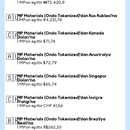
1 MPon eşittir ₩72.420,9
MP Materials (Ondo Tokenized)'dan Rus Rublesi'na
🇷🇺
1 MPon eşittir ₽4.231,76
MP Materials (Ondo Tokenized)'dan Kanada
🇨🇦
Doları'na
1 MPon eşittir $71,76
MP Materials (Ondo Tokenized)'dan Avustralya
🇦🇺
Doları'na
1 MPon eşittir $72,79
MP Materials (Ondo Tokenized)'dan Singapur
🇸🇬
Doları'na
1 MPon eşittir $65,74
MP Materials (Ondo Tokenized)'dan İsviçre
🇨🇭
Frangı'na
1 MPon eşittir CHF 41,56
MP Materials (Ondo Tokenized)'dan Brezilya
🇧🇷
Reali'na
1 MPon eşittir R$262,20