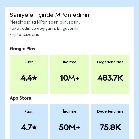
Saniyeler içinde MPon edinin
MetaMask'ta MPon satın alın, satın,
takas edin ve değiştirin. En güvenilir
kripto cüzdanı.
Google Play
Puan
İndirme
Değerlendirme
4.4
10M+
483.7K
App Store
Puan
İndirme
Değerlendirme
4.7
50M+
75.8K