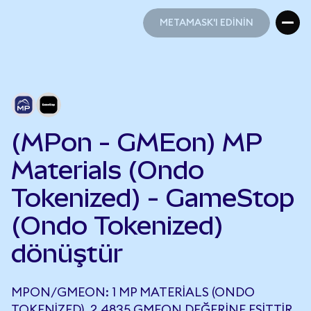
METAMASK'I EDİNİN
METAMASK'I EDİNİN
(MPon - GMEon) MP
Materials (Ondo
Tokenized) - GameStop
(Ondo Tokenized)
dönüştür
MPON/GMEON: 1 MP MATERIALS (ONDO
TOKENIZED), 2,4835 GMEON DEĞERINE EŞITTIR