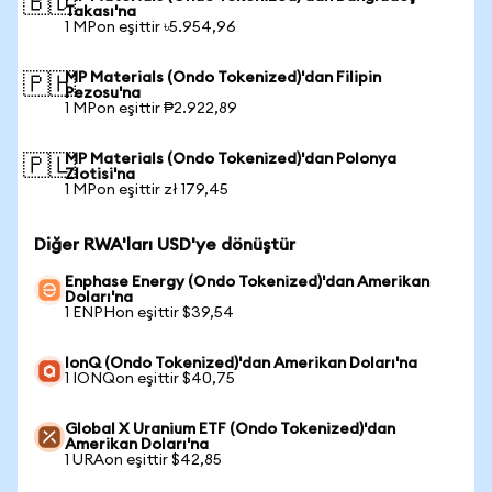
🇧🇩
Takası'na
1 MPon eşittir ৳5.954,96
MP Materials (Ondo Tokenized)'dan Filipin
🇵🇭
Pezosu'na
1 MPon eşittir ₱2.922,89
MP Materials (Ondo Tokenized)'dan Polonya
🇵🇱
Zlotisi'na
1 MPon eşittir zł 179,45
Diğer RWA'ları USD'ye dönüştür
Enphase Energy (Ondo Tokenized)'dan Amerikan
Doları'na
1 ENPHon eşittir $39,54
IonQ (Ondo Tokenized)'dan Amerikan Doları'na
1 IONQon eşittir $40,75
Global X Uranium ETF (Ondo Tokenized)'dan
Amerikan Doları'na
1 URAon eşittir $42,85