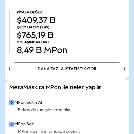
PIYASA DEĞERI
$409,37 B
İŞLEM HACMI
(24S)
$765,19 B
DOLAŞIMDAKI ARZ
8,49 B
MPon
DAHA FAZLA İSTATİSTİK GÖR
DAHA FAZLA İSTATİSTİK GÖR
MetaMask'ta MPon ile neler yapılır
MPon Satın Al
Birkaç dokunuşla satın alın.
MPon Sat
MPon coin'lerinizi nakde çevirin.