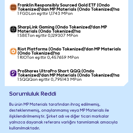
Franklin Responsibly Sourced Gold ETF (Ondo
Tokenized)'dan MP Materials (Ondo Tokenized)'na
1 FGDLon eşittir 1,1743 MPon
SharpLink Gaming (Ondo Tokenized)'dan MP
Materials (Ondo Tokenized)'na
1 SBETon eşittir 0,129307 MPon
Riot Platforms (Ondo Tokenized)'dan MP Materials
(Ondo Tokenized)'na
1 RIOTon eşittir 0,457659 MPon
ProShares UltraPro Short QQQ (Ondo
Tokenized)'dan MP Materials (Ondo Tokenized)'na
1 SQQQon eşittir 0,795143 MPon
Sorumluluk Reddi
Bu ürün MP Materials tarafından ihraç edilmemiş,
desteklenmemiş, onaylanmamış veya MP Materials ile
ilişkilendirilmemiştir. Şirket adı ve diğer ticari markalar
yalnızca dayanak referans varlığını tanımlamak amacıyla
kullanılmaktadır.