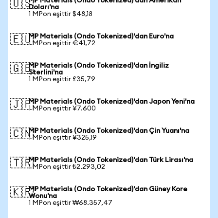
MP Materials (Ondo Tokenized)'dan Amerikan
🇺🇸
Doları'na
1 MPon eşittir $48,18
MP Materials (Ondo Tokenized)'dan Euro'na
🇪🇺
1 MPon eşittir €41,72
MP Materials (Ondo Tokenized)'dan İngiliz
🇬🇧
Sterlini'na
1 MPon eşittir £35,79
MP Materials (Ondo Tokenized)'dan Japon Yeni'na
🇯🇵
1 MPon eşittir ¥7.600
MP Materials (Ondo Tokenized)'dan Çin Yuanı'na
🇨🇳
1 MPon eşittir ¥325,19
MP Materials (Ondo Tokenized)'dan Türk Lirası'na
🇹🇷
1 MPon eşittir ₺2.293,02
MP Materials (Ondo Tokenized)'dan Güney Kore
🇰🇷
Wonu'na
1 MPon eşittir ₩68.357,47