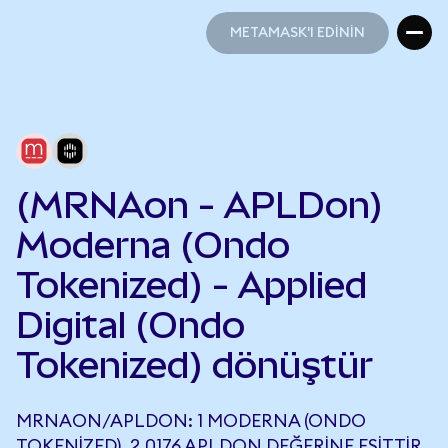
METAMASK'I EDİNİN
METAMASK'I EDİNİN
(MRNAon - APLDon)
Moderna (Ondo
Tokenized) - Applied
Digital (Ondo
Tokenized) dönüştür
MRNAON/APLDON: 1 MODERNA (ONDO
TOKENIZED), 2,0176 APLDON DEĞERINE EŞITTIR