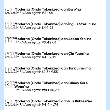
Moderna (Ondo Tokenized)'dan Euro'na
🇪🇺
1 MRNAon eşittir €51,68
Moderna (Ondo Tokenized)'dan İngiliz Sterlini'na
🇬🇧
1 MRNAon eşittir £44,28
Moderna (Ondo Tokenized)'dan Japon Yeni'na
🇯🇵
1 MRNAon eşittir ¥9.427,61
Moderna (Ondo Tokenized)'dan Çin Yuanı'na
🇨🇳
1 MRNAon eşittir ¥403,09
Moderna (Ondo Tokenized)'dan Türk Lirası'na
🇹🇷
1 MRNAon eşittir ₺2.849,55
Moderna (Ondo Tokenized)'dan Güney Kore
🇰🇷
Wonu'na
1 MRNAon eşittir ₩84.110,34
Moderna (Ondo Tokenized)'dan Rus Rublesi'na
🇷🇺
1 MRNAon eşittir ₽4.914,74