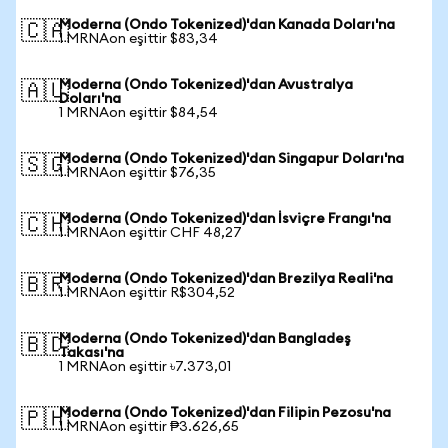
Moderna (Ondo Tokenized)'dan Kanada Doları'na
🇨🇦
1 MRNAon eşittir $83,34
Moderna (Ondo Tokenized)'dan Avustralya
🇦🇺
Doları'na
1 MRNAon eşittir $84,54
Moderna (Ondo Tokenized)'dan Singapur Doları'na
🇸🇬
1 MRNAon eşittir $76,35
Moderna (Ondo Tokenized)'dan İsviçre Frangı'na
🇨🇭
1 MRNAon eşittir CHF 48,27
Moderna (Ondo Tokenized)'dan Brezilya Reali'na
🇧🇷
1 MRNAon eşittir R$304,52
Moderna (Ondo Tokenized)'dan Bangladeş
🇧🇩
Takası'na
1 MRNAon eşittir ৳7.373,01
Moderna (Ondo Tokenized)'dan Filipin Pezosu'na
🇵🇭
1 MRNAon eşittir ₱3.626,65