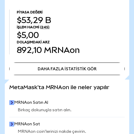
PIYASA DEĞERI
$53,29 B
İŞLEM HACMI
(24S)
$5,00
DOLAŞIMDAKI ARZ
892,10
MRNAon
DAHA FAZLA İSTATİSTİK GÖR
DAHA FAZLA İSTATİSTİK GÖR
MetaMask'ta MRNAon ile neler yapılır
MRNAon Satın Al
Birkaç dokunuşla satın alın.
MRNAon Sat
MRNAon coin'lerinizi nakde çevirin.