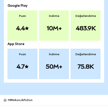
Google Play
Puan
İndirme
Değerlendirme
4.4
10M+
483.9K
App Store
Puan
İndirme
Değerlendirme
4.7
50M+
75.8K
MRNAon/APLDon
MetaMask site alt bilgisi