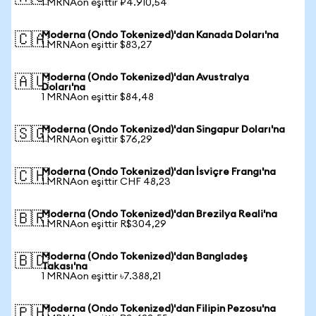
1 MRNAon eşittir ₽4.910,54
Moderna (Ondo Tokenized)'dan Kanada Doları'na
🇨🇦
1 MRNAon eşittir $83,27
Moderna (Ondo Tokenized)'dan Avustralya
🇦🇺
Doları'na
1 MRNAon eşittir $84,48
Moderna (Ondo Tokenized)'dan Singapur Doları'na
🇸🇬
1 MRNAon eşittir $76,29
Moderna (Ondo Tokenized)'dan İsviçre Frangı'na
🇨🇭
1 MRNAon eşittir CHF 48,23
Moderna (Ondo Tokenized)'dan Brezilya Reali'na
🇧🇷
1 MRNAon eşittir R$304,29
Moderna (Ondo Tokenized)'dan Bangladeş
🇧🇩
Takası'na
1 MRNAon eşittir ৳7.388,21
Moderna (Ondo Tokenized)'dan Filipin Pezosu'na
🇵🇭