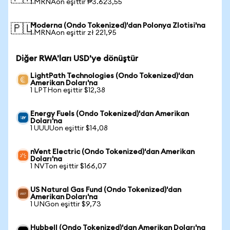
1 MRNAon eşittir ₱3.623,55
Moderna (Ondo Tokenized)'dan Polonya Zlotisi'na
🇵🇱
1 MRNAon eşittir zł 221,95
Diğer RWA'ları USD'ye dönüştür
LightPath Technologies (Ondo Tokenized)'dan
Amerikan Doları'na
1 LPTHon eşittir $12,38
Energy Fuels (Ondo Tokenized)'dan Amerikan
Doları'na
1 UUUUon eşittir $14,08
nVent Electric (Ondo Tokenized)'dan Amerikan
Doları'na
1 NVTon eşittir $166,07
US Natural Gas Fund (Ondo Tokenized)'dan
Amerikan Doları'na
1 UNGon eşittir $9,73
Hubbell (Ondo Tokenized)'dan Amerikan Doları'na