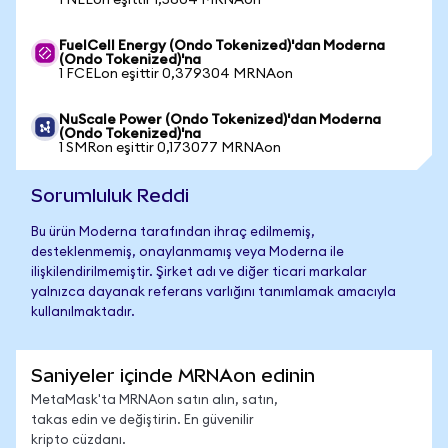
1 NEEon eşittir 1,5604 MRNAon
FuelCell Energy (Ondo Tokenized)'dan Moderna
(Ondo Tokenized)'na
1 FCELon eşittir 0,379304 MRNAon
NuScale Power (Ondo Tokenized)'dan Moderna
(Ondo Tokenized)'na
1 SMRon eşittir 0,173077 MRNAon
Sorumluluk Reddi
Bu ürün Moderna tarafından ihraç edilmemiş,
desteklenmemiş, onaylanmamış veya Moderna ile
ilişkilendirilmemiştir. Şirket adı ve diğer ticari markalar
yalnızca dayanak referans varlığını tanımlamak amacıyla
kullanılmaktadır.
Saniyeler içinde MRNAon edinin
MetaMask'ta MRNAon satın alın, satın,
takas edin ve değiştirin. En güvenilir
kripto cüzdanı.