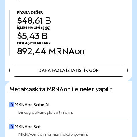
PIYASA DEĞERI
$48,61 B
İŞLEM HACMI
(24S)
$5,43 B
DOLAŞIMDAKI ARZ
892,44
MRNAon
DAHA FAZLA İSTATİSTİK GÖR
DAHA FAZLA İSTATİSTİK GÖR
MetaMask'ta MRNAon ile neler yapılır
MRNAon Satın Al
Birkaç dokunuşla satın alın.
MRNAon Sat
MRNAon coin'lerinizi nakde çevirin.