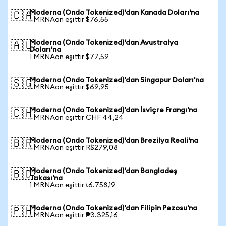
Moderna (Ondo Tokenized)'dan Kanada Doları'na
🇨🇦
1 MRNAon eşittir $76,55
Moderna (Ondo Tokenized)'dan Avustralya
🇦🇺
Doları'na
1 MRNAon eşittir $77,59
Moderna (Ondo Tokenized)'dan Singapur Doları'na
🇸🇬
1 MRNAon eşittir $69,95
Moderna (Ondo Tokenized)'dan İsviçre Frangı'na
🇨🇭
1 MRNAon eşittir CHF 44,24
Moderna (Ondo Tokenized)'dan Brezilya Reali'na
🇧🇷
1 MRNAon eşittir R$279,08
Moderna (Ondo Tokenized)'dan Bangladeş
🇧🇩
Takası'na
1 MRNAon eşittir ৳6.758,19
Moderna (Ondo Tokenized)'dan Filipin Pezosu'na
🇵🇭
1 MRNAon eşittir ₱3.325,16