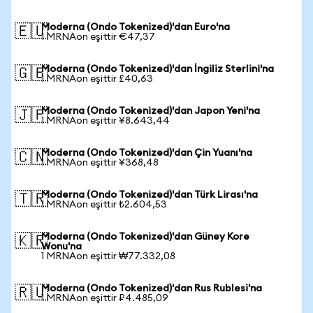
Moderna (Ondo Tokenized)'dan Euro'na
🇪🇺
1 MRNAon eşittir €47,37
Moderna (Ondo Tokenized)'dan İngiliz Sterlini'na
🇬🇧
1 MRNAon eşittir £40,63
Moderna (Ondo Tokenized)'dan Japon Yeni'na
🇯🇵
1 MRNAon eşittir ¥8.643,44
Moderna (Ondo Tokenized)'dan Çin Yuanı'na
🇨🇳
1 MRNAon eşittir ¥368,48
Moderna (Ondo Tokenized)'dan Türk Lirası'na
🇹🇷
1 MRNAon eşittir ₺2.604,53
Moderna (Ondo Tokenized)'dan Güney Kore
🇰🇷
Wonu'na
1 MRNAon eşittir ₩77.332,08
Moderna (Ondo Tokenized)'dan Rus Rublesi'na
🇷🇺
1 MRNAon eşittir ₽4.485,09