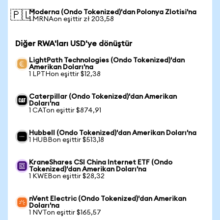
Moderna (Ondo Tokenized)'dan Polonya Zlotisi'na
🇵🇱
1 MRNAon eşittir zł 203,58
Diğer RWA'ları USD'ye dönüştür
LightPath Technologies (Ondo Tokenized)'dan
Amerikan Doları'na
1 LPTHon eşittir $12,38
Caterpillar (Ondo Tokenized)'dan Amerikan
Doları'na
1 CATon eşittir $874,91
Hubbell (Ondo Tokenized)'dan Amerikan Doları'na
1 HUBBon eşittir $513,18
KraneShares CSI China Internet ETF (Ondo
Tokenized)'dan Amerikan Doları'na
1 KWEBon eşittir $28,32
nVent Electric (Ondo Tokenized)'dan Amerikan
Doları'na
1 NVTon eşittir $165,57