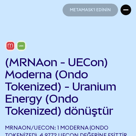
METAMASK'I EDİNİN
METAMASK'I EDİNİN
(MRNAon - UECon)
Moderna (Ondo
Tokenized) - Uranium
Energy (Ondo
Tokenized) dönüştür
MRNAON/UECON: 1 MODERNA (ONDO
TOKENIZED), 4,9772 UECON DEĞERINE EŞITTIR