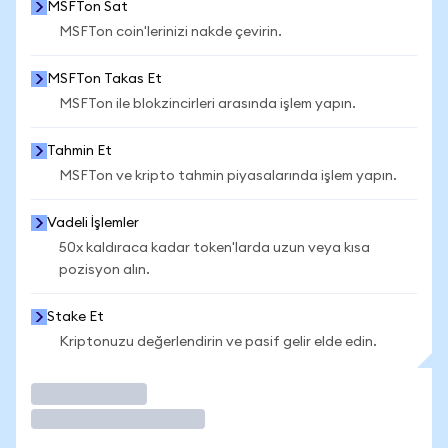
MSFTon Sat
MSFTon coin'lerinizi nakde çevirin.
MSFTon Takas Et
MSFTon ile blokzincirleri arasında işlem yapın.
Tahmin Et
MSFTon ve kripto tahmin piyasalarında işlem yapın.
Vadeli İşlemler
50x kaldıraca kadar token'larda uzun veya kısa
pozisyon alın.
Stake Et
Kriptonuzu değerlendirin ve pasif gelir elde edin.
İşlem Yap