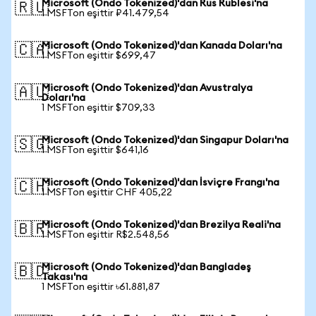
Microsoft (Ondo Tokenized)'dan Rus Rublesi'na
🇷🇺
1 MSFTon eşittir ₽41.479,54
Microsoft (Ondo Tokenized)'dan Kanada Doları'na
🇨🇦
1 MSFTon eşittir $699,47
Microsoft (Ondo Tokenized)'dan Avustralya
🇦🇺
Doları'na
1 MSFTon eşittir $709,33
Microsoft (Ondo Tokenized)'dan Singapur Doları'na
🇸🇬
1 MSFTon eşittir $641,16
Microsoft (Ondo Tokenized)'dan İsviçre Frangı'na
🇨🇭
1 MSFTon eşittir CHF 405,22
Microsoft (Ondo Tokenized)'dan Brezilya Reali'na
🇧🇷
1 MSFTon eşittir R$2.548,56
Microsoft (Ondo Tokenized)'dan Bangladeş
🇧🇩
Takası'na
1 MSFTon eşittir ৳61.881,87