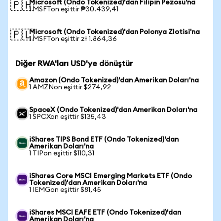
Microsoft (Ondo Tokenized)'dan Filipin Pezosu'na
🇵🇭
1 MSFTon eşittir ₱30.439,41
Microsoft (Ondo Tokenized)'dan Polonya Zlotisi'na
🇵🇱
1 MSFTon eşittir zł 1.864,36
Diğer RWA'ları USD'ye dönüştür
Amazon (Ondo Tokenized)'dan Amerikan Doları'na
1 AMZNon eşittir $274,92
SpaceX (Ondo Tokenized)'dan Amerikan Doları'na
1 SPCXon eşittir $135,43
iShares TIPS Bond ETF (Ondo Tokenized)'dan
Amerikan Doları'na
1 TIPon eşittir $110,31
iShares Core MSCI Emerging Markets ETF (Ondo
Tokenized)'dan Amerikan Doları'na
1 IEMGon eşittir $81,45
iShares MSCI EAFE ETF (Ondo Tokenized)'dan
Amerikan Doları'na