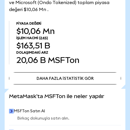
ve Microsoft (Ondo Tokenized) toplam piyasa
değeri $10,06 Mn .
PIYASA DEĞERI
$10,06 Mn
İŞLEM HACMI
(24S)
$163,51 B
DOLAŞIMDAKI ARZ
20,06 B
MSFTon
DAHA FAZLA İSTATİSTİK GÖR
DAHA FAZLA İSTATİSTİK GÖR
MetaMask'ta MSFTon ile neler yapılır
MSFTon Satın Al
Birkaç dokunuşla satın alın.