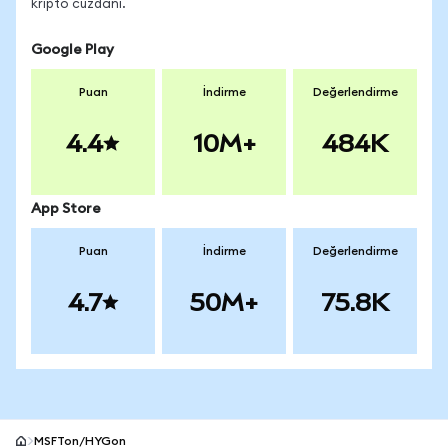
kripto cüzdanı.
Google Play
Puan
İndirme
Değerlendirme
4.4
10M+
484K
App Store
Puan
İndirme
Değerlendirme
4.7
50M+
75.8K
MSFTon/HYGon