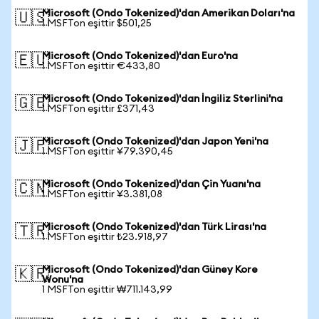
Microsoft (Ondo Tokenized)'dan Amerikan Doları'na
🇺🇸
1 MSFTon eşittir $501,25
Microsoft (Ondo Tokenized)'dan Euro'na
🇪🇺
1 MSFTon eşittir €433,80
Microsoft (Ondo Tokenized)'dan İngiliz Sterlini'na
🇬🇧
1 MSFTon eşittir £371,43
Microsoft (Ondo Tokenized)'dan Japon Yeni'na
🇯🇵
1 MSFTon eşittir ¥79.390,45
Microsoft (Ondo Tokenized)'dan Çin Yuanı'na
🇨🇳
1 MSFTon eşittir ¥3.381,08
Microsoft (Ondo Tokenized)'dan Türk Lirası'na
🇹🇷
1 MSFTon eşittir ₺23.918,97
Microsoft (Ondo Tokenized)'dan Güney Kore
🇰🇷
Wonu'na
1 MSFTon eşittir ₩711.143,99