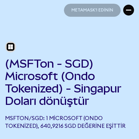
METAMASK'I EDİNİN
METAMASK'I EDİNİN
(MSFTon - SGD)
Microsoft (Ondo
Tokenized) - Singapur
Doları dönüştür
MSFTON/SGD: 1 MICROSOFT (ONDO
TOKENIZED), 640,9216 SGD DEĞERINE EŞITTIR