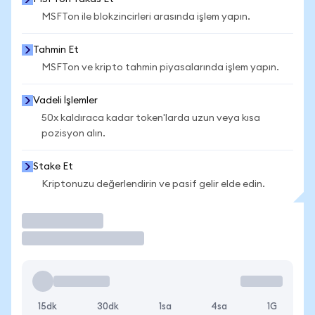
MSFTon ile blokzincirleri arasında işlem yapın.
Tahmin Et
MSFTon ve kripto tahmin piyasalarında işlem yapın.
Vadeli İşlemler
50x kaldıraca kadar token'larda uzun veya kısa
pozisyon alın.
Stake Et
Kriptonuzu değerlendirin ve pasif gelir elde edin.
İşlem Yap
15dk
30dk
1sa
4sa
1G