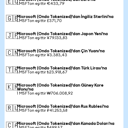
🇪🇺
1 MSFTon eşittir €433,79
Microsoft (Ondo Tokenized)'dan İngiliz Sterlini'na
🇬🇧
1 MSFTon eşittir £371,70
Microsoft (Ondo Tokenized)'dan Japon Yeni'na
🇯🇵
1 MSFTon eşittir ¥79.133,83
Microsoft (Ondo Tokenized)'dan Çin Yuanı'na
🇨🇳
1 MSFTon eşittir ¥3.383,43
Microsoft (Ondo Tokenized)'dan Türk Lirası'na
🇹🇷
1 MSFTon eşittir ₺23.918,67
Microsoft (Ondo Tokenized)'dan Güney Kore
🇰🇷
Wonu'na
1 MSFTon eşittir ₩706.008,92
Microsoft (Ondo Tokenized)'dan Rus Rublesi'na
🇷🇺
1 MSFTon eşittir ₽41.253,58
Microsoft (Ondo Tokenized)'dan Kanada Doları'na
🇨🇦
1 MSFTon eşittir $699,57