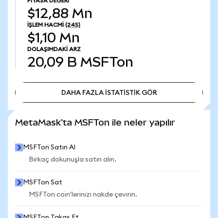
PIYASA DEĞERI
$12,88 Mn
İŞLEM HACMI
(24S)
$1,10 Mn
DOLAŞIMDAKI ARZ
20,09 B
MSFTon
DAHA FAZLA İSTATİSTİK GÖR
DAHA FAZLA İSTATİSTİK GÖR
MetaMask'ta MSFTon ile neler yapılır
MSFTon Satın Al
Birkaç dokunuşla satın alın.
MSFTon Sat
MSFTon coin'lerinizi nakde çevirin.
MSFTon Takas Et