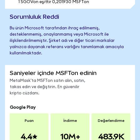
1 SGOVon eşittir 0,201930 MSFTon
Sorumluluk Reddi
Bu ürün Microsoft tarafından ihraç edilmemiş,
desteklenmemiş, onaylanmamış veya Microsoft ile
ilişkilendirilmemiştir. Şirket adı ve diğer ticari markalar
yalnızca dayanak referans varlığını tanımlamak amacıyla
kullanılmaktadır.
Saniyeler içinde MSFTon edinin
MetaMask'ta MSFTon satın alın, satın,
takas edin ve değiştirin. En güvenilir
kripto cüzdanı.
Google Play
Puan
İndirme
Değerlendirme
4.4
10M+
483.9K