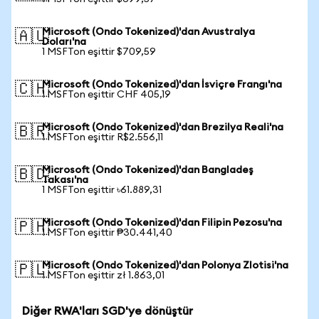
Microsoft (Ondo Tokenized)'dan Avustralya
🇦🇺
Doları'na
1 MSFTon eşittir $709,59
Microsoft (Ondo Tokenized)'dan İsviçre Frangı'na
🇨🇭
1 MSFTon eşittir CHF 405,19
Microsoft (Ondo Tokenized)'dan Brezilya Reali'na
🇧🇷
1 MSFTon eşittir R$2.556,11
Microsoft (Ondo Tokenized)'dan Bangladeş
🇧🇩
Takası'na
1 MSFTon eşittir ৳61.889,31
Microsoft (Ondo Tokenized)'dan Filipin Pezosu'na
🇵🇭
1 MSFTon eşittir ₱30.441,40
Microsoft (Ondo Tokenized)'dan Polonya Zlotisi'na
🇵🇱
1 MSFTon eşittir zł 1.863,01
Diğer RWA'ları SGD'ye dönüştür