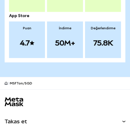
App Store
Puan
İndirme
Değerlendirme
4.7
50M+
75.8K
MSFTon/SGD
MetaMask site alt bilgisi
Takas et
Takas İşlemleri