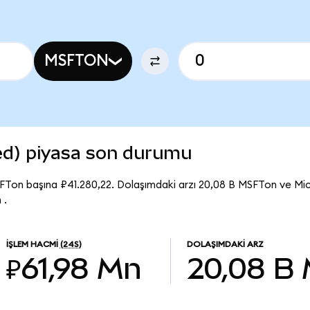
MSFTON
ed) piyasa son durumu
FTon başına ₽41.280,22. Dolaşımdaki arzı 20,08 B MSFTon ve Mi
 .
İŞLEM HACMI
(24S)
DOLAŞIMDAKI ARZ
₽61,98 Mn
20,08 B