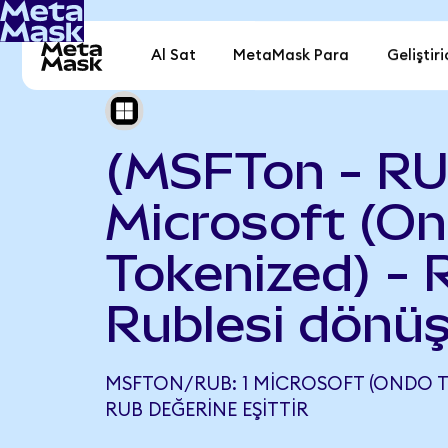
Al Sat
MetaMask Para
Geliştiri
(MSFTon - RU
Microsoft (O
Tokenized) - 
Rublesi dönüş
MSFTON/RUB: 1 MICROSOFT (ONDO TO
RUB DEĞERINE EŞITTIR