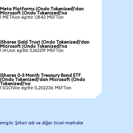
Meta Platforms (Ondo Tokenized)'dan
Microsoft (Ondo Tokenized)'na
1 METAon eşittir 1,1842 MSFTon
iShares Gold Trust (Ondo Tokenized)'dan
Microsoft (Ondo Tokenized)'na
1 IAUon eşittir 0,162219 MSFTon
iShares 0-3 Month Treasury Bond ETF
(Ondo Tokenized)'dan Microsoft (Ondo
Tokenized)'na
1 SGOVon eşittir 0,202236 MSFTon
iştir. Şirket adı ve diğer ticari markalar