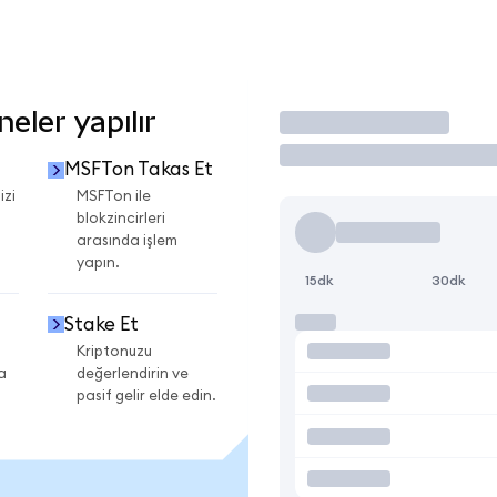
eler yapılır
İşlem Yap
MSFTon Takas Et
izi
MSFTon ile
blokzincirleri
arasında işlem
yapın.
15dk
30dk
Stake Et
Kriptonuzu
a
değerlendirin ve
pasif gelir elde edin.