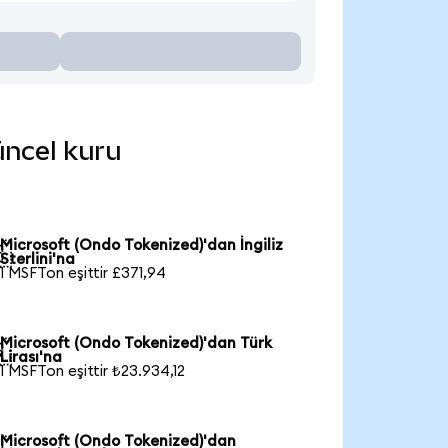
üncel kuru
Microsoft (Ondo Tokenized)'dan İngiliz

Sterlini'na
1 MSFTon eşittir £371,94
Microsoft (Ondo Tokenized)'dan Türk

Lirası'na
1 MSFTon eşittir ₺23.934,12
Microsoft (Ondo Tokenized)'dan