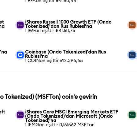
1 EFAon eşittir ₽9.150,44
et
iShares Russell 1000 Growth ETF (Ondo
na
Tokenized)'dan Rus Rublesi'na
1 IWFon eşittir ₽41.161,76
'na
Coinbase (Ondo Tokenized)'dan Rus
Rublesi'na
1 COINon eşittir ₽12.396,65
do Tokenized) (MSFTon) coin'e çevirin
oft
iShares Core MSCI Emerging Markets ETF
(Ondo Tokenized)'dan Microsoft (Ondo
Tokenized)'na
1 IEMGon eşittir 0,161562 MSFTon