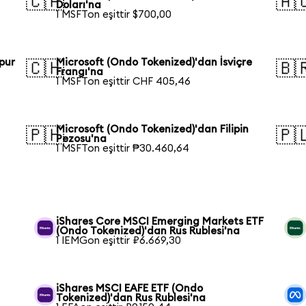
🇨🇦
🇦
Doları'na
1 MSFTon eşittir $700,00
pur
Microsoft (Ondo Tokenized)'dan İsviçre
🇨🇭
🇧
Frangı'na
1 MSFTon eşittir CHF 405,46
Microsoft (Ondo Tokenized)'dan Filipin
🇵🇭
🇵
Pezosu'na
1 MSFTon eşittir ₱30.460,64
iShares Core MSCI Emerging Markets ETF
(Ondo Tokenized)'dan Rus Rublesi'na
1 IEMGon eşittir ₽6.669,30
iShares MSCI EAFE ETF (Ondo
Tokenized)'dan Rus Rublesi'na