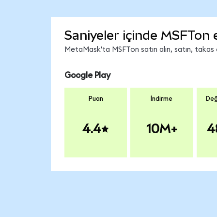
Saniyeler içinde MSFTon 
MetaMask'ta MSFTon satın alın, satın, takas ed
Google Play
Puan
İndirme
Değ
4.4
10M+
4