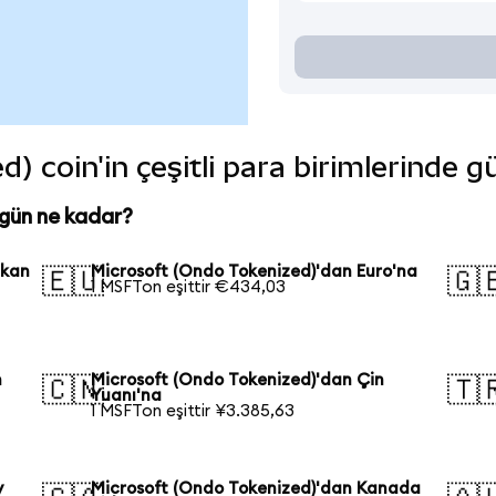
) coin'in çeşitli para birimlerinde g
gün ne kadar?
ikan
Microsoft (Ondo Tokenized)'dan Euro'na
🇪🇺
🇬
1 MSFTon eşittir €434,03
n
Microsoft (Ondo Tokenized)'dan Çin
🇨🇳
🇹
Yuanı'na
1 MSFTon eşittir ¥3.385,63
y
Microsoft (Ondo Tokenized)'dan Kanada