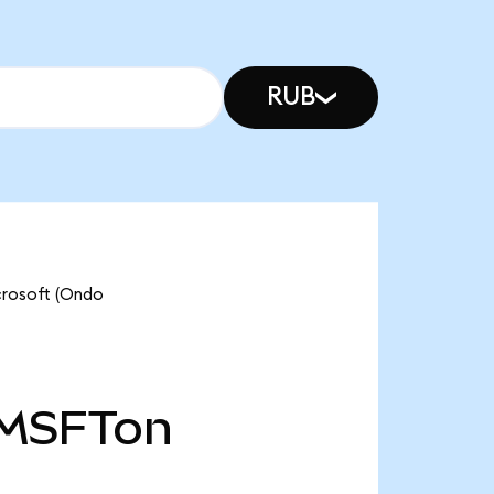
RUB
crosoft (Ondo
MSFTon