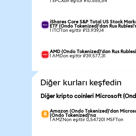
1 SPCXon eşittir ₽10.555,54
iShares Core S&P Total US Stock Mark
ETF (Ondo Tokenized)'dan Rus Rublesi'
1 ITOTon eşittir ₽13.939,14
AMD (Ondo Tokenized)'dan Rus Rublesi
1 AMDon eşittir ₽39.577,31
Diğer kurları keşfedin
Diğer kripto coinleri Microsoft (On
Amazon (Ondo Tokenized)'dan Micros
(Ondo Tokenized)'na
1 AMZNon eşittir 0,547201 MSFTon