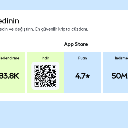
edinin
in ve değiştirin. En güvenilir kripto cüzdanı.
App Store
erlendirme
İndir
Puan
İndirme
83.8K
4.7
50M