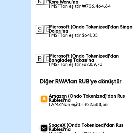
🇰🇷
Kore Wonu'na
1 MSFTon eşittir ₩706.464,84
Microsoft (Ondo Tokenized)'dan Singa
🇸🇬
Doları'na
1 MSFTon eşittir $641,33
Microsoft (Ondo Tokenized)'dan
🇧🇩
Bangladeş Takası'na
1 MSFTon eşittir ৳62.109,73
Diğer RWA'ları RUB'ye dönüştür
Amazon (Ondo Tokenized)'dan Rus
Rublesi'na
1 AMZNon eşittir ₽22.588,58
SpaceX (Ondo Tokenized)'dan Rus
Rublesi'na