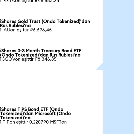
1 METAon eşittir ₽48.883,24
iShares Gold Trust (Ondo Tokenized)'dan
Rus Rublesi'na
1 IAUon eşittir ₽6.696,45
iShares 0-3 Month Treasury Bond ETF
(Ondo Tokenized)'dan Rus Rublesi'na
1 SGOVon eşittir ₽8.348,35
iShares TIPS Bond ETF (Ondo
Tokenized)'dan Microsoft (Ondo
Tokenized)'na
1 TIPon eşittir 0,220790 MSFTon