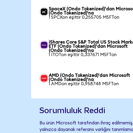
SpaceX (Ondo Tokenized)'dan Microso
(Ondo Tokenized)'na
1 SPCXon eşittir 0,255705 MSFTon
iShares Core S&P Total US Stock Mark
ETF (Ondo Tokenized)'dan Microsoft
(Ondo Tokenized)'na
1 ITOTon eşittir 0,337671 MSFTon
AMD (Ondo Tokenized)'dan Microsoft
(Ondo Tokenized)'na
1 AMDon eşittir 0,958748 MSFTon
Sorumluluk Reddi
Bu ürün Microsoft tarafından ihraç edilmemiş, 
yalnızca dayanak referans varlığını tanımlama