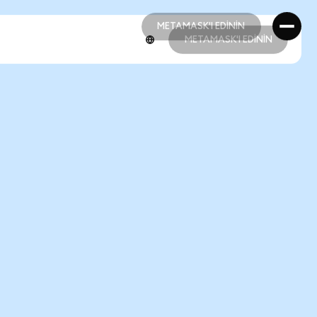
METAMASK'I EDİNİN
METAMASK'I EDİNİN
METAMASK'I EDİNİN
METAMASK'I EDİNİN