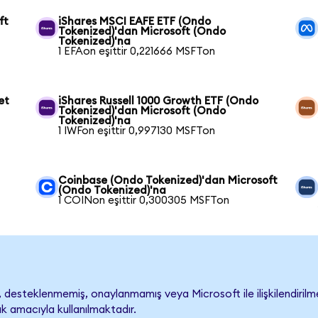
ft
iShares MSCI EAFE ETF (Ondo
Tokenized)'dan Microsoft (Ondo
Tokenized)'na
1 EFAon eşittir 0,221666 MSFTon
et
iShares Russell 1000 Growth ETF (Ondo
Tokenized)'dan Microsoft (Ondo
Tokenized)'na
1 IWFon eşittir 0,997130 MSFTon
Coinbase (Ondo Tokenized)'dan Microsoft
(Ondo Tokenized)'na
1 COINon eşittir 0,300305 MSFTon
desteklenmemiş, onaylanmamış veya Microsoft ile ilişkilendirilmem
k amacıyla kullanılmaktadır.