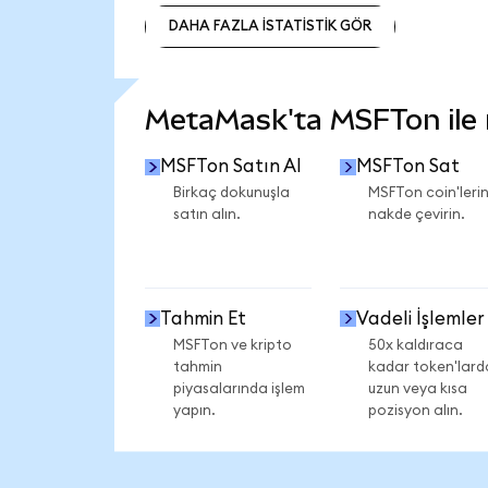
DAHA FAZLA İSTATİSTİK GÖR
DAHA FAZLA İSTATİSTİK GÖR
MetaMask'ta MSFTon ile n
MSFTon Satın Al
MSFTon Sat
Birkaç dokunuşla
MSFTon coin'lerin
satın alın.
nakde çevirin.
Tahmin Et
Vadeli İşlemler
MSFTon ve kripto
50x kaldıraca
tahmin
kadar token'lard
piyasalarında işlem
uzun veya kısa
yapın.
pozisyon alın.