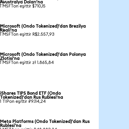

Avustralya Doları'na
1 MSFTon eşittir $710,15
Microsoft (Ondo Tokenized)'dan Brezilya

Reali'na
1 MSFTon eşittir R$2.557,93
Microsoft (Ondo Tokenized)'dan Polonya

Zlotisi'na
1 MSFTon eşittir zł 1.865,84
iShares TIPS Bond ETF (Ondo
Tokenized)'dan Rus Rublesi'na
1 TIPon eşittir ₽9.114,24
Meta Platforms (Ondo Tokenized)'dan Rus
Rublesi'na