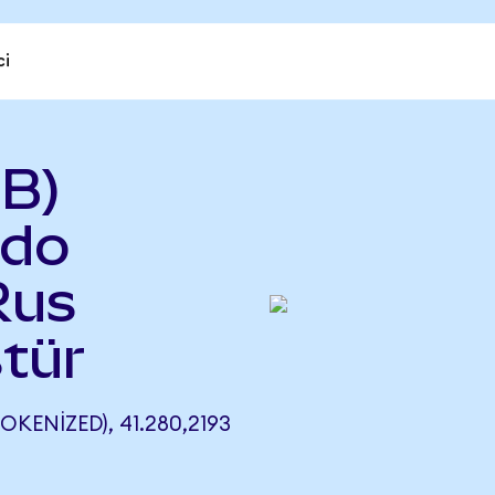
ci
B)
ndo
Rus
tür
KENIZED), 41.280,2193