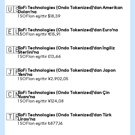
SoFi Technologies (Ondo Tokenized)'dan Amerikan
🇺🇸
Doları'na
1 SOFIon eşittir $18,39
SoFi Technologies (Ondo Tokenized)'dan Euro'na
🇪🇺
1 SOFIon eşittir €15,91
SoFi Technologies (Ondo Tokenized)'dan İngiliz
🇬🇧
Sterlini'na
1 SOFIon eşittir £13,66
SoFi Technologies (Ondo Tokenized)'dan Japon
🇯🇵
Yeni'na
1 SOFIon eşittir ¥2.902,05
SoFi Technologies (Ondo Tokenized)'dan Çin
🇨🇳
Yuanı'na
1 SOFIon eşittir ¥124,08
SoFi Technologies (Ondo Tokenized)'dan Türk
🇹🇷
Lirası'na
1 SOFIon eşittir ₺877,16