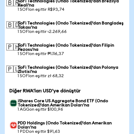
SoFi Technologies (Ondo Tokenized)'dan Brezilya
🇧🇷
Reali'na
1 SOFIon eşittir R$93,74
SoFi Technologies (Ondo Tokenized)'dan Bangladeş
🇧🇩
Takası'na
1 SOFIon eşittir ৳2.269,66
SoFi Technologies (Ondo Tokenized)'dan Filipin
🇵🇭
Pezosu'na
1 SOFIon eşittir ₱1.116,37
SoFi Technologies (Ondo Tokenized)'dan Polonya
🇵🇱
Zlotisi'na
1 SOFIon eşittir zł 68,32
Diğer RWA'ları USD'ye dönüştür
iShares Core US Aggregate Bond ETF (Ondo
Tokenized)'dan Amerikan Doları'na
1 AGGon eşittir $100,96
PDD Holdings (Ondo Tokenized)'dan Amerikan
Doları'na
1 PDDon eşittir $91,63