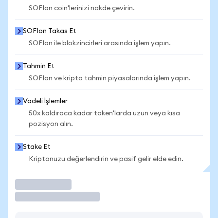
SOFIon coin'lerinizi nakde çevirin.
SOFIon Takas Et
SOFIon ile blokzincirleri arasında işlem yapın.
Tahmin Et
SOFIon ve kripto tahmin piyasalarında işlem yapın.
Vadeli İşlemler
50x kaldıraca kadar token'larda uzun veya kısa
pozisyon alın.
Stake Et
Kriptonuzu değerlendirin ve pasif gelir elde edin.
İşlem Yap