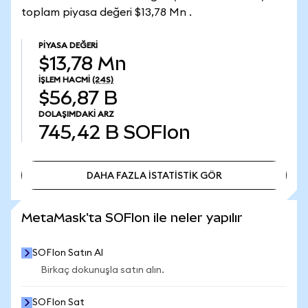
toplam piyasa değeri $13,78 Mn .
PIYASA DEĞERI
$13,78 Mn
İŞLEM HACMI
(24S)
$56,87 B
DOLAŞIMDAKI ARZ
745,42 B
SOFIon
DAHA FAZLA İSTATİSTİK GÖR
DAHA FAZLA İSTATİSTİK GÖR
MetaMask'ta SOFIon ile neler yapılır
SOFIon Satın Al
Birkaç dokunuşla satın alın.
SOFIon Sat