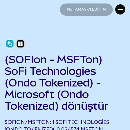
METAMASK'I EDİNİN
METAMASK'I EDİNİN
(SOFIon - MSFTon)
SoFi Technologies
(Ondo Tokenized) -
Microsoft (Ondo
Tokenized) dönüştür
SOFION/MSFTON: 1 SOFI TECHNOLOGIES
(ONDO TOKENIZED), 0,036574 MSFTON