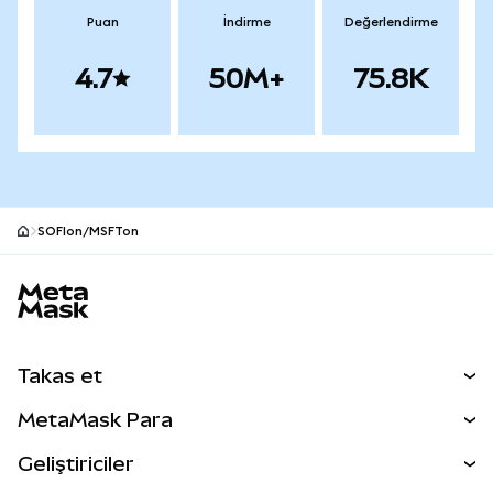
Puan
İndirme
Değerlendirme
4.7
50M+
75.8K
SOFIon/MSFTon
MetaMask site alt bilgisi
Takas et
Takas İşlemleri
MetaMask Para
Tahmin Et
YENİ
Kripto Al
Geliştiriciler
Perps
YENİ
MetaMask Kart
Dökümantasyon