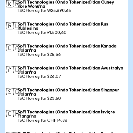
SoFi Technologies (Ondo Tokenized)'dan Güney
🇰🇷
Kore Wonu'na
1 SOFIon eşittir ₩25.890,65
SoFi Technologies (Ondo Tokenized)'dan Rus
🇷🇺
Rublesi'na
1 SOFIon eşittir ₽1.500,60
SoFi Technologies (Ondo Tokenized)'dan Kanada
🇨🇦
Doları'na
1 SOFIon eşittir $25,66
SoFi Technologies (Ondo Tokenized)'dan Avustralya
🇦🇺
Doları'na
1 SOFIon eşittir $26,07
SoFi Technologies (Ondo Tokenized)'dan Singapur
🇸🇬
Doları'na
1 SOFIon eşittir $23,50
SoFi Technologies (Ondo Tokenized)'dan İsviçre
🇨🇭
Frangı'na
1 SOFIon eşittir CHF 14,86