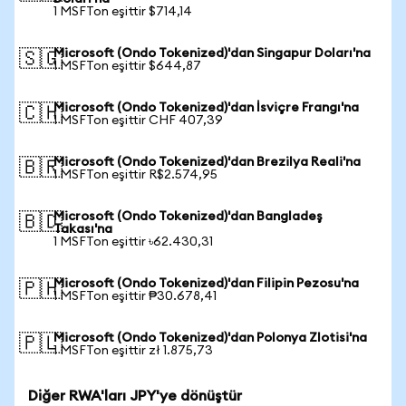
1 MSFTon eşittir $714,14
Microsoft (Ondo Tokenized)'dan Singapur Doları'na
🇸🇬
1 MSFTon eşittir $644,87
Microsoft (Ondo Tokenized)'dan İsviçre Frangı'na
🇨🇭
1 MSFTon eşittir CHF 407,39
Microsoft (Ondo Tokenized)'dan Brezilya Reali'na
🇧🇷
1 MSFTon eşittir R$2.574,95
Microsoft (Ondo Tokenized)'dan Bangladeş
🇧🇩
Takası'na
1 MSFTon eşittir ৳62.430,31
Microsoft (Ondo Tokenized)'dan Filipin Pezosu'na
🇵🇭
1 MSFTon eşittir ₱30.678,41
Microsoft (Ondo Tokenized)'dan Polonya Zlotisi'na
🇵🇱
1 MSFTon eşittir zł 1.875,73
Diğer RWA'ları JPY'ye dönüştür