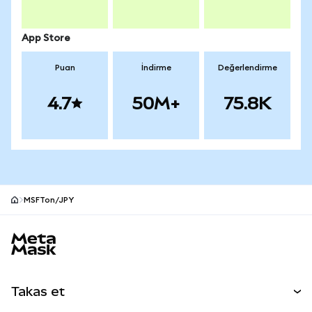
App Store
Puan
İndirme
Değerlendirme
4.7
50M+
75.8K
MSFTon/JPY
MetaMask site alt bilgisi
Takas et
Takas İşlemleri