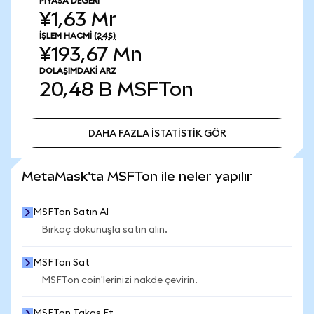
PIYASA DEĞERI
¥1,63 Mr
İŞLEM HACMI
(24S)
¥193,67 Mn
DOLAŞIMDAKI ARZ
20,48 B
MSFTon
DAHA FAZLA İSTATİSTİK GÖR
DAHA FAZLA İSTATİSTİK GÖR
MetaMask'ta MSFTon ile neler yapılır
MSFTon Satın Al
Birkaç dokunuşla satın alın.
MSFTon Sat
MSFTon coin'lerinizi nakde çevirin.
MSFTon Takas Et