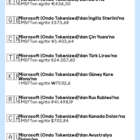
🇪🇺
1 MSFTon eşittir €436,30
Microsoft (Ondo Tokenized)'dan İngiliz Sterlini'na
🇬🇧
1 MSFTon eşittir £373,68
Microsoft (Ondo Tokenized)'dan Çin Yuanı'na
🇨🇳
1 MSFTon eşittir ¥3.403,64
Microsoft (Ondo Tokenized)'dan Türk Lirası'na
🇹🇷
1 MSFTon eşittir ₺24.057,60
Microsoft (Ondo Tokenized)'dan Güney Kore
🇰🇷
Wonu'na
1 MSFTon eşittir ₩711.112,6
Microsoft (Ondo Tokenized)'dan Rus Rublesi'na
🇷🇺
1 MSFTon eşittir ₽41.498,19
Microsoft (Ondo Tokenized)'dan Kanada Doları'na
🇨🇦
1 MSFTon eşittir $702,84
Microsoft (Ondo Tokenized)'dan Avustralya
🇦🇺
Doları'na