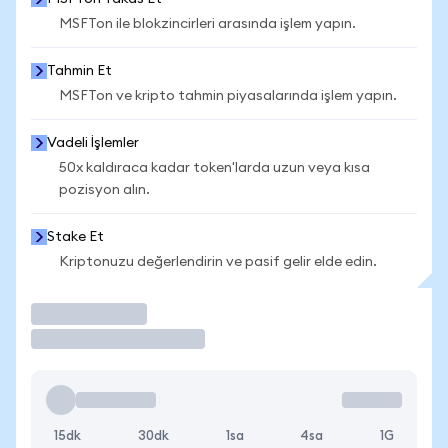
MSFTon ile blokzincirleri arasında işlem yapın.
Tahmin Et
MSFTon ve kripto tahmin piyasalarında işlem yapın.
Vadeli İşlemler
50x kaldıraca kadar token'larda uzun veya kısa
pozisyon alın.
Stake Et
Kriptonuzu değerlendirin ve pasif gelir elde edin.
İşlem Yap
15dk
30dk
1sa
4sa
1G