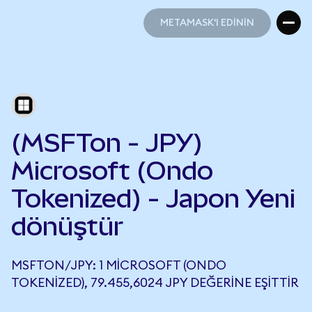
METAMASK'I EDİNİN
METAMASK'I EDİNİN
(MSFTon - JPY)
Microsoft (Ondo
Tokenized) - Japon Yeni
dönüştür
MSFTON/JPY: 1 MICROSOFT (ONDO
TOKENIZED), 79.455,6024 JPY DEĞERINE EŞITTIR