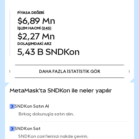
PIYASA DEĞERI
$6,89 Mn
İŞLEM HACMI
(24S)
$2,27 Mn
DOLAŞIMDAKI ARZ
5,43 B
SNDKon
DAHA FAZLA İSTATİSTİK GÖR
DAHA FAZLA İSTATİSTİK GÖR
MetaMask'ta SNDKon ile neler yapılır
SNDKon Satın Al
Birkaç dokunuşla satın alın.
SNDKon Sat
SNDKon coin'lerinizi nakde çevirin.