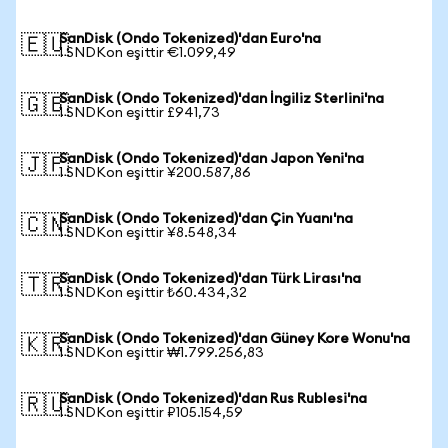
SanDisk (Ondo Tokenized)'dan Euro'na
🇪🇺
1 SNDKon eşittir €1.099,49
SanDisk (Ondo Tokenized)'dan İngiliz Sterlini'na
🇬🇧
1 SNDKon eşittir £941,73
SanDisk (Ondo Tokenized)'dan Japon Yeni'na
🇯🇵
1 SNDKon eşittir ¥200.587,86
SanDisk (Ondo Tokenized)'dan Çin Yuanı'na
🇨🇳
1 SNDKon eşittir ¥8.548,34
SanDisk (Ondo Tokenized)'dan Türk Lirası'na
🇹🇷
1 SNDKon eşittir ₺60.434,32
SanDisk (Ondo Tokenized)'dan Güney Kore Wonu'na
🇰🇷
1 SNDKon eşittir ₩1.799.256,83
SanDisk (Ondo Tokenized)'dan Rus Rublesi'na
🇷🇺
1 SNDKon eşittir ₽105.154,59