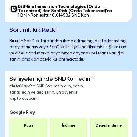
BitMine Immersion Technologies (Ondo
Tokenized)'dan SanDisk (Ondo Tokenized)'na
1 BMNRon eşittir 0,014532 SNDKon
Sorumluluk Reddi
Bu ürün SanDisk tarafından ihraç edilmemiş, desteklenmemiş,
onaylanmamış veya SanDisk ile ilişkilendirilmemiştir. Şirket adı
ve diğer ticari markalar yalnızca dayanak referans varlığını
tanımlamak amacıyla kullanılmaktadır.
Saniyeler içinde SNDKon edinin
MetaMask'ta SNDKon satın alın, satın,
takas edin ve değiştirin. En güvenilir
kripto cüzdanı.
Google Play
Puan
İndirme
Değerlendirme