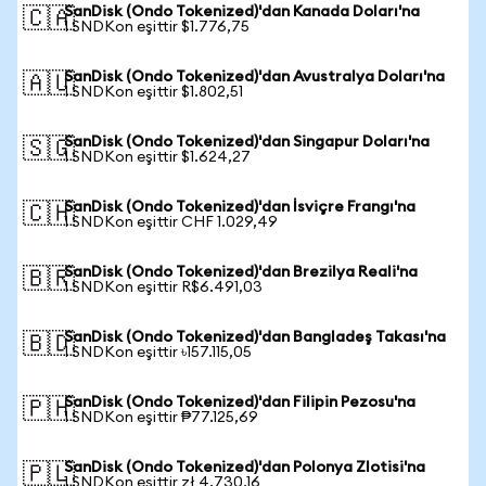
SanDisk (Ondo Tokenized)'dan Kanada Doları'na
🇨🇦
1 SNDKon eşittir $1.776,75
SanDisk (Ondo Tokenized)'dan Avustralya Doları'na
🇦🇺
1 SNDKon eşittir $1.802,51
SanDisk (Ondo Tokenized)'dan Singapur Doları'na
🇸🇬
1 SNDKon eşittir $1.624,27
SanDisk (Ondo Tokenized)'dan İsviçre Frangı'na
🇨🇭
1 SNDKon eşittir CHF 1.029,49
SanDisk (Ondo Tokenized)'dan Brezilya Reali'na
🇧🇷
1 SNDKon eşittir R$6.491,03
SanDisk (Ondo Tokenized)'dan Bangladeş Takası'na
🇧🇩
1 SNDKon eşittir ৳157.115,05
SanDisk (Ondo Tokenized)'dan Filipin Pezosu'na
🇵🇭
1 SNDKon eşittir ₱77.125,69
SanDisk (Ondo Tokenized)'dan Polonya Zlotisi'na
🇵🇱
1 SNDKon eşittir zł 4.730,16