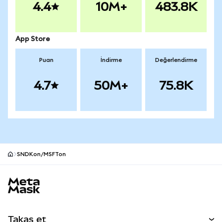
4.4
10M+
483.8K
App Store
Puan
İndirme
Değerlendirme
4.7
50M+
75.8K
SNDKon/MSFTon
MetaMask site alt bilgisi
Takas et