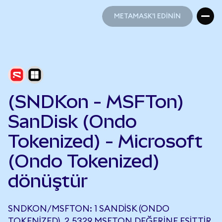
METAMASK'I EDİNİN
METAMASK'I EDİNİN
(SNDKon - MSFTon)
SanDisk (Ondo
Tokenized) - Microsoft
(Ondo Tokenized)
dönüştür
SNDKON/MSFTON: 1 SANDISK (ONDO
TOKENIZED), 2,5329 MSFTON DEĞERINE EŞITTIR