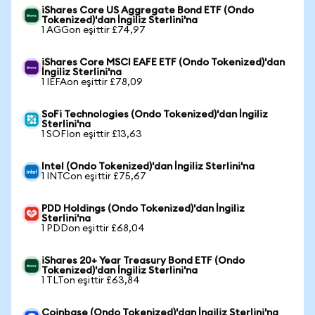
iShares Core US Aggregate Bond ETF (Ondo
Tokenized)'dan İngiliz Sterlini'na
1 AGGon eşittir £74,97
iShares Core MSCI EAFE ETF (Ondo Tokenized)'dan
İngiliz Sterlini'na
1 IEFAon eşittir £78,09
SoFi Technologies (Ondo Tokenized)'dan İngiliz
Sterlini'na
1 SOFIon eşittir £13,63
Intel (Ondo Tokenized)'dan İngiliz Sterlini'na
1 INTCon eşittir £75,67
PDD Holdings (Ondo Tokenized)'dan İngiliz
Sterlini'na
1 PDDon eşittir £68,04
iShares 20+ Year Treasury Bond ETF (Ondo
Tokenized)'dan İngiliz Sterlini'na
1 TLTon eşittir £63,84
Coinbase (Ondo Tokenized)'dan İngiliz Sterlini'na