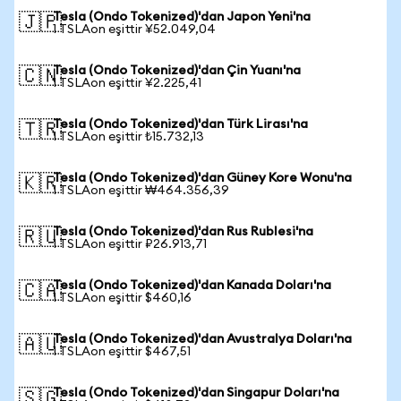
Tesla (Ondo Tokenized)'dan Japon Yeni'na
🇯🇵
1 TSLAon eşittir ¥52.049,04
Tesla (Ondo Tokenized)'dan Çin Yuanı'na
🇨🇳
1 TSLAon eşittir ¥2.225,41
Tesla (Ondo Tokenized)'dan Türk Lirası'na
🇹🇷
1 TSLAon eşittir ₺15.732,13
Tesla (Ondo Tokenized)'dan Güney Kore Wonu'na
🇰🇷
1 TSLAon eşittir ₩464.356,39
Tesla (Ondo Tokenized)'dan Rus Rublesi'na
🇷🇺
1 TSLAon eşittir ₽26.913,71
Tesla (Ondo Tokenized)'dan Kanada Doları'na
🇨🇦
1 TSLAon eşittir $460,16
Tesla (Ondo Tokenized)'dan Avustralya Doları'na
🇦🇺
1 TSLAon eşittir $467,51
Tesla (Ondo Tokenized)'dan Singapur Doları'na
🇸🇬