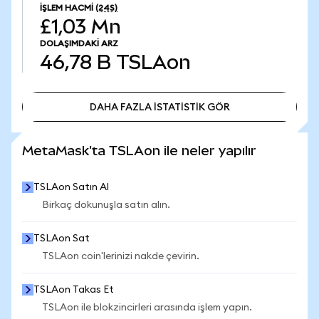
İŞLEM HACMI
(24S)
£1,03 Mn
DOLAŞIMDAKI ARZ
46,78 B
TSLAon
DAHA FAZLA İSTATİSTİK GÖR
DAHA FAZLA İSTATİSTİK GÖR
MetaMask'ta TSLAon ile neler yapılır
TSLAon Satın Al
Birkaç dokunuşla satın alın.
TSLAon Sat
TSLAon coin'lerinizi nakde çevirin.
TSLAon Takas Et
TSLAon ile blokzincirleri arasında işlem yapın.