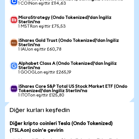
1 COINon eşittir £114,63
MicroStrategy (Ondo Tokenized)'dan İngiliz
Sterlini'na
1 MSTRon eşittir £75,53
iShares Gold Trust (Ondo Tokenized)'dan İngiliz
Sterlini'na
1 IAUon eşittir £60,78
Alphabet Class A (Ondo Tokenized)'dan İngiliz
Sterlini'na
1 GOOGLon eşittir £265,19
iShares Core S&P Total US Stock Market ETF (Ondo
Tokenized)'dan İngiliz Sterlini'na
1 ITOTon eşittir £125,80
Diğer kurları keşfedin
Diğer kripto coinleri Tesla (Ondo Tokenized)
(TSLAon) coin'e çevirin