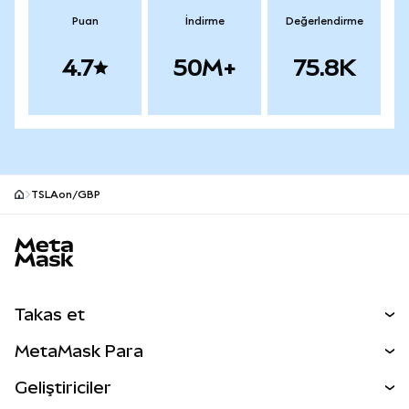
Puan
İndirme
Değerlendirme
4.7
50M+
75.8K
TSLAon/GBP
MetaMask site alt bilgisi
Takas et
Takas İşlemleri
MetaMask Para
Tahmin Et
YENİ
Kripto Al
Geliştiriciler
Perps
YENİ
MetaMask Kart
Dökümantasyon