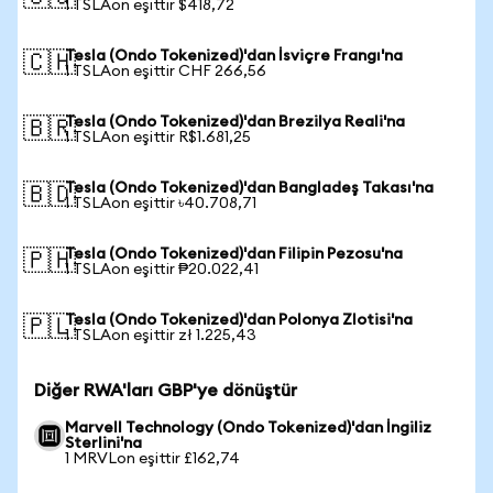
1 TSLAon eşittir $418,72
Tesla (Ondo Tokenized)'dan İsviçre Frangı'na
🇨🇭
1 TSLAon eşittir CHF 266,56
Tesla (Ondo Tokenized)'dan Brezilya Reali'na
🇧🇷
1 TSLAon eşittir R$1.681,25
Tesla (Ondo Tokenized)'dan Bangladeş Takası'na
🇧🇩
1 TSLAon eşittir ৳40.708,71
Tesla (Ondo Tokenized)'dan Filipin Pezosu'na
🇵🇭
1 TSLAon eşittir ₱20.022,41
Tesla (Ondo Tokenized)'dan Polonya Zlotisi'na
🇵🇱
1 TSLAon eşittir zł 1.225,43
Diğer RWA'ları GBP'ye dönüştür
Marvell Technology (Ondo Tokenized)'dan İngiliz
Sterlini'na
1 MRVLon eşittir £162,74