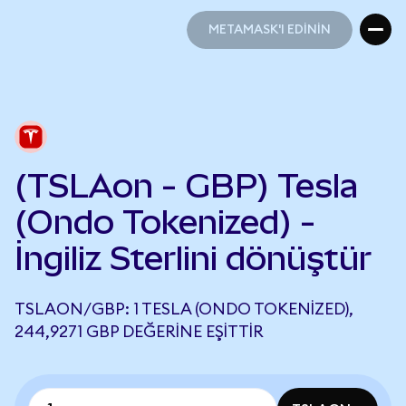
METAMASK'I EDİNİN
METAMASK'I EDİNİN
(TSLAon - GBP) Tesla
(Ondo Tokenized) -
İngiliz Sterlini dönüştür
TSLAON/GBP: 1 TESLA (ONDO TOKENIZED),
244,9271 GBP DEĞERINE EŞITTIR