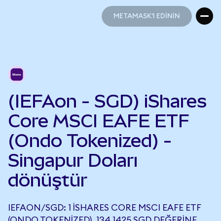
METAMASK'I EDİNİN
METAMASK'I EDİNİN
(IEFAon - SGD) iShares
Core MSCI EAFE ETF
(Ondo Tokenized) -
Singapur Doları
dönüştür
IEFAON/SGD: 1 ISHARES CORE MSCI EAFE ETF
(ONDO TOKENIZED), 134,1425 SGD DEĞERINE