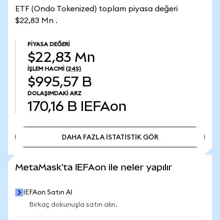
ETF (Ondo Tokenized) toplam piyasa değeri
$22,83 Mn .
PIYASA DEĞERI
$22,83 Mn
İŞLEM HACMI
(24S)
$995,57 B
DOLAŞIMDAKI ARZ
170,16 B
IEFAon
DAHA FAZLA İSTATİSTİK GÖR
DAHA FAZLA İSTATİSTİK GÖR
MetaMask'ta IEFAon ile neler yapılır
IEFAon Satın Al
Birkaç dokunuşla satın alın.