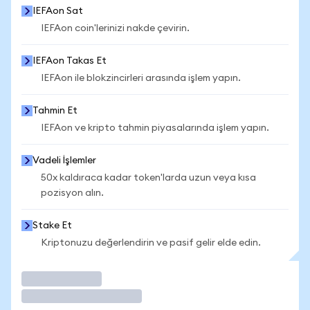
IEFAon Sat
IEFAon coin'lerinizi nakde çevirin.
IEFAon Takas Et
IEFAon ile blokzincirleri arasında işlem yapın.
Tahmin Et
IEFAon ve kripto tahmin piyasalarında işlem yapın.
Vadeli İşlemler
50x kaldıraca kadar token'larda uzun veya kısa
pozisyon alın.
Stake Et
Kriptonuzu değerlendirin ve pasif gelir elde edin.
İşlem Yap