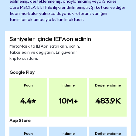
edilmemiş, desteklenmemiş, onaylanmamış veya iShares
Core MSCI EAFE ETF ile ilişkilendirilmemiştir. Şirket adı ve diğer
ticari markalar yalnızca dayanak referans varlığını
tanımlamak amacıyla kullanılmaktadır.
Saniyeler içinde IEFAon edinin
MetaMask'ta IEFAon satın alın, satın,
takas edin ve değiştirin. En güvenilir
kripto cüzdanı.
Google Play
Puan
İndirme
Değerlendirme
4.4
10M+
483.9K
App Store
Puan
İndirme
Değerlendirme