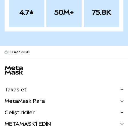
4.7
50M+
75.8K
IEFAon/SGD
MetaMask site alt bilgisi
Takas et
Takas İşlemleri
MetaMask Para
Tahmin Et
YENİ
Kripto Al
Geliştiriciler
Perps
YENİ
MetaMask Kart
Dökümantasyon
METAMASK'İ EDİN
RWA'lar
mUSD
YENİ