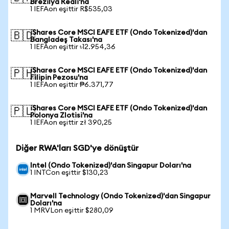
Brezilya Reali'na
1 IEFAon eşittir R$535,03
iShares Core MSCI EAFE ETF (Ondo Tokenized)'dan
🇧🇩
Bangladeş Takası'na
1 IEFAon eşittir ৳12.954,36
iShares Core MSCI EAFE ETF (Ondo Tokenized)'dan
🇵🇭
Filipin Pezosu'na
1 IEFAon eşittir ₱6.371,77
iShares Core MSCI EAFE ETF (Ondo Tokenized)'dan
🇵🇱
Polonya Zlotisi'na
1 IEFAon eşittir zł 390,25
Diğer RWA'ları SGD'ye dönüştür
Intel (Ondo Tokenized)'dan Singapur Doları'na
1 INTCon eşittir $130,23
Marvell Technology (Ondo Tokenized)'dan Singapur
Doları'na
1 MRVLon eşittir $280,09