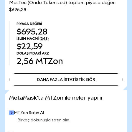
MasTec (Ondo Tokenized) toplam piyasa değeri
$695,28 .
PIYASA DEĞERI
$695,28
İŞLEM HACMI
(24S)
$22,59
DOLAŞIMDAKI ARZ
2,56
MTZon
DAHA FAZLA İSTATİSTİK GÖR
DAHA FAZLA İSTATİSTİK GÖR
MetaMask'ta MTZon ile neler yapılır
MTZon Satın Al
Birkaç dokunuşla satın alın.