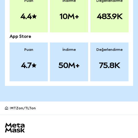
Puan
İndirme
Değerlendirme
4.4
10M+
483.9K
App Store
Puan
İndirme
Değerlendirme
4.7
50M+
75.8K
MTZon/TLTon
MetaMask site alt bilgisi