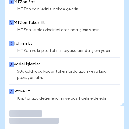
MTZon Sat
MTZon coin'lerinizi nakde çevirin.
MTZon Takas Et
MTZon ile blokzincirleri arasında işlem yapın.
Tahmin Et
MTZon ve kripto tahmin piyasalarında işlem yapın.
Vadeli İşlemler
50x kaldıraca kadar token'larda uzun veya kısa
pozisyon alın.
Stake Et
Kriptonuzu değerlendirin ve pasif gelir elde edin.
İşlem Yap