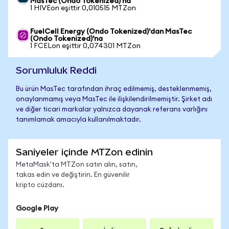
MasTec (Ondo Tokenized)'na
1 HIVEon eşittir 0,010515 MTZon
FuelCell Energy (Ondo Tokenized)'dan MasTec
(Ondo Tokenized)'na
1 FCELon eşittir 0,074301 MTZon
Sorumluluk Reddi
Bu ürün MasTec tarafından ihraç edilmemiş, desteklenmemiş,
onaylanmamış veya MasTec ile ilişkilendirilmemiştir. Şirket adı
ve diğer ticari markalar yalnızca dayanak referans varlığını
tanımlamak amacıyla kullanılmaktadır.
Saniyeler içinde MTZon edinin
MetaMask'ta MTZon satın alın, satın,
takas edin ve değiştirin. En güvenilir
kripto cüzdanı.
Google Play