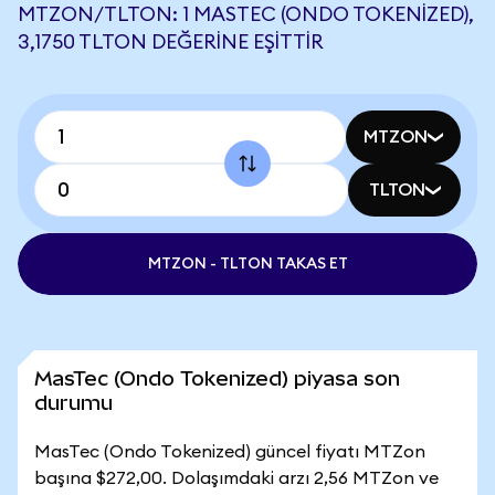
MTZON/TLTON: 1 MASTEC (ONDO TOKENIZED),
3,1750 TLTON DEĞERINE EŞITTIR
MTZON
TLTON
MTZON - TLTON TAKAS ET
MasTec (Ondo Tokenized) piyasa son
durumu
MasTec (Ondo Tokenized) güncel fiyatı MTZon
başına $272,00. Dolaşımdaki arzı 2,56 MTZon ve