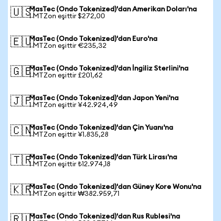
MasTec (Ondo Tokenized)'dan Amerikan Doları'na
🇺🇸
1 MTZon eşittir $272,00
MasTec (Ondo Tokenized)'dan Euro'na
🇪🇺
1 MTZon eşittir €235,32
MasTec (Ondo Tokenized)'dan İngiliz Sterlini'na
🇬🇧
1 MTZon eşittir £201,62
MasTec (Ondo Tokenized)'dan Japon Yeni'na
🇯🇵
1 MTZon eşittir ¥42.924,49
MasTec (Ondo Tokenized)'dan Çin Yuanı'na
🇨🇳
1 MTZon eşittir ¥1.835,28
MasTec (Ondo Tokenized)'dan Türk Lirası'na
🇹🇷
1 MTZon eşittir ₺12.974,18
MasTec (Ondo Tokenized)'dan Güney Kore Wonu'na
🇰🇷
1 MTZon eşittir ₩382.959,71
MasTec (Ondo Tokenized)'dan Rus Rublesi'na
🇷🇺