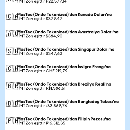
1 MTZon eşittir ₽22.377,14
MasTec (Ondo Tokenized)'dan Kanada Doları'na
🇨🇦
1 MTZon eşittir $379,47
MasTec (Ondo Tokenized)'dan Avustralya Doları'na
🇦🇺
1 MTZon eşittir $384,90
MasTec (Ondo Tokenized)'dan Singapur Doları'na
🇸🇬
1 MTZon eşittir $347,63
MasTec (Ondo Tokenized)'dan İsviçre Frangı'na
🇨🇭
1 MTZon eşittir CHF 219,79
MasTec (Ondo Tokenized)'dan Brezilya Reali'na
🇧🇷
1 MTZon eşittir R$1.386,51
MasTec (Ondo Tokenized)'dan Bangladeş Takası'na
🇧🇩
1 MTZon eşittir ৳33.569,76
MasTec (Ondo Tokenized)'dan Filipin Pezosu'na
🇵🇭
1 MTZon eşittir ₱16.512,35