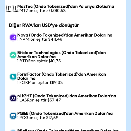
MasTec (Ondo Tokenized)'dan Polonya Zlotisi'na
🇵🇱
1 MTZon eşittir zł 1.010,53
Diğer RWA'ları USD'ye dönüştür
Nova (Ondo Tokenized)'dan Amerikan Doları'na
1 NVMIon eşittir $411,48
Bitdeer Technologies (Ondo Tokenized)'dan
Amerikan Doları'na
1 BTDRon eşittir $10,75
FormFactor (Ondo Tokenized)'dan Amerikan
Doları'na
1 FORMon eşittir $119,33
nLIGHT (Ondo Tokenized)'dan Amerikan Doları'na
1 LASRon eşittir $57,47
PG&E (Ondo Tokenized)'dan Amerikan Doları'na
1 PCGon eşittir $17,69