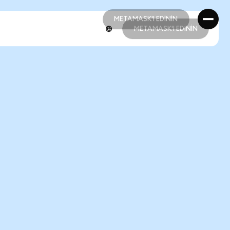
METAMASK'I EDİNİN
METAMASK'I EDİNİN
METAMASK'I EDİNİN
METAMASK'I EDİNİN