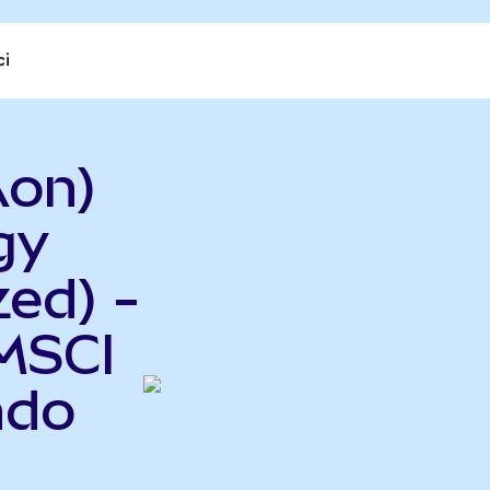
ci
Aon)
gy
ed) -
MSCI
ndo