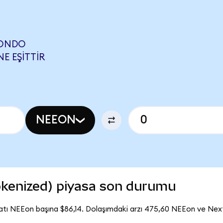
(ONDO
NE EŞITTIR
NEEON
kenized) piyasa son durumu
atı NEEon başına $86,14. Dolaşımdaki arzı 475,60 NEEon ve Ne