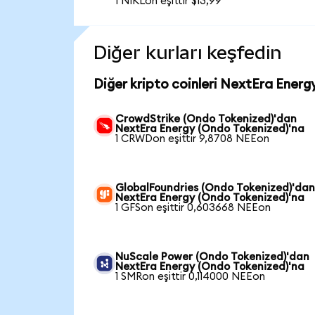
1 NIKLon eşittir $13,99
Diğer kurları keşfedin
Diğer kripto coinleri NextEra Energ
CrowdStrike (Ondo Tokenized)'dan
NextEra Energy (Ondo Tokenized)'na
1 CRWDon eşittir 9,8708 NEEon
GlobalFoundries (Ondo Tokenized)'da
NextEra Energy (Ondo Tokenized)'na
1 GFSon eşittir 0,603668 NEEon
NuScale Power (Ondo Tokenized)'dan
NextEra Energy (Ondo Tokenized)'na
1 SMRon eşittir 0,114000 NEEon