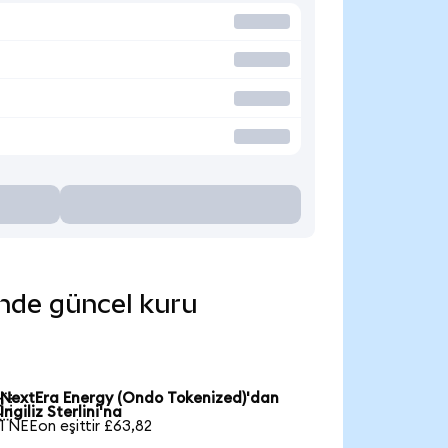
inde güncel kuru
NextEra Energy (Ondo Tokenized)'dan

İngiliz Sterlini'na
1 NEEon eşittir £63,82