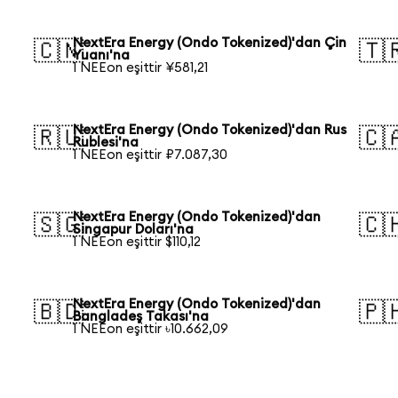
NextEra Energy (Ondo Tokenized)'dan Çin
🇨🇳
🇹
Yuanı'na
1 NEEon eşittir ¥581,21
NextEra Energy (Ondo Tokenized)'dan Rus
🇷🇺
🇨
Rublesi'na
1 NEEon eşittir ₽7.087,30
NextEra Energy (Ondo Tokenized)'dan
🇸🇬
🇨
Singapur Doları'na
1 NEEon eşittir $110,12
NextEra Energy (Ondo Tokenized)'dan
🇧🇩
🇵
Bangladeş Takası'na
1 NEEon eşittir ৳10.662,09