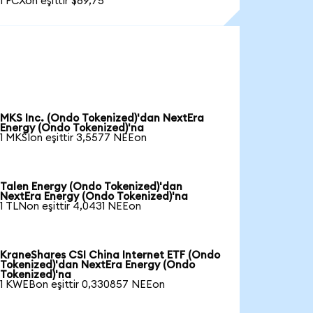
1 FCXon eşittir $69,75
MKS Inc. (Ondo Tokenized)'dan NextEra
Energy (Ondo Tokenized)'na
1 MKSIon eşittir 3,5577 NEEon
Talen Energy (Ondo Tokenized)'dan
NextEra Energy (Ondo Tokenized)'na
1 TLNon eşittir 4,0431 NEEon
KraneShares CSI China Internet ETF (Ondo
Tokenized)'dan NextEra Energy (Ondo
Tokenized)'na
1 KWEBon eşittir 0,330857 NEEon