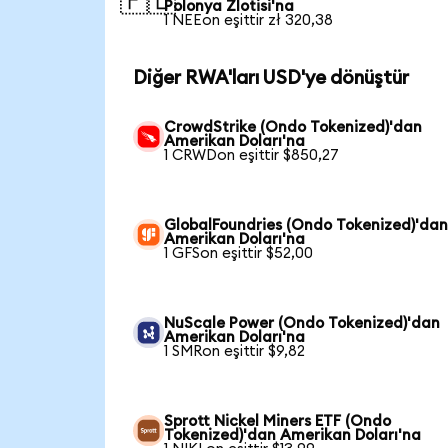
🇵🇱
Polonya Zlotisi'na
1 NEEon eşittir zł 320,38
Diğer RWA'ları USD'ye dönüştür
CrowdStrike (Ondo Tokenized)'dan
Amerikan Doları'na
1 CRWDon eşittir $850,27
GlobalFoundries (Ondo Tokenized)'da
Amerikan Doları'na
1 GFSon eşittir $52,00
NuScale Power (Ondo Tokenized)'dan
Amerikan Doları'na
1 SMRon eşittir $9,82
Sprott Nickel Miners ETF (Ondo
Tokenized)'dan Amerikan Doları'na