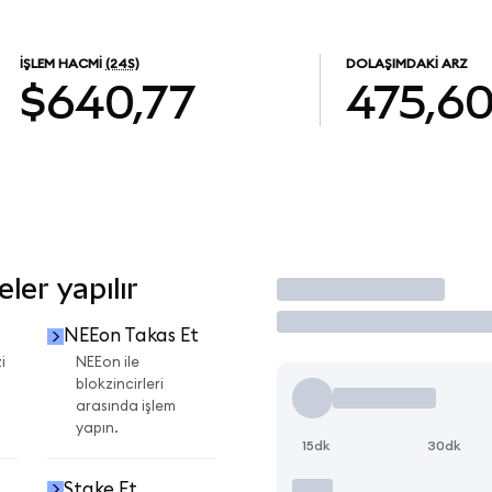
İŞLEM HACMI
(24S)
DOLAŞIMDAKI ARZ
$640,77
475,6
er yapılır
İşlem Yap
NEEon Takas Et
i
NEEon ile
blokzincirleri
arasında işlem
yapın.
15dk
30dk
Stake Et