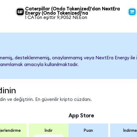
Caterpillar (Ondo Tokenized)'dan NextEra
Energy (Ondo Tokenized)'na
1 CATon eşittir 9,9052 NEEon
emiş, desteklenmemiş, onaylanmamış veya NextEra Energy ile ilişki
tanımlamak amacıyla kullanılmaktadır.
dinin
n ve değiştirin. En güvenilir kripto cüzdanı.
App Store
erlendirme
İndir
Puan
İndirme