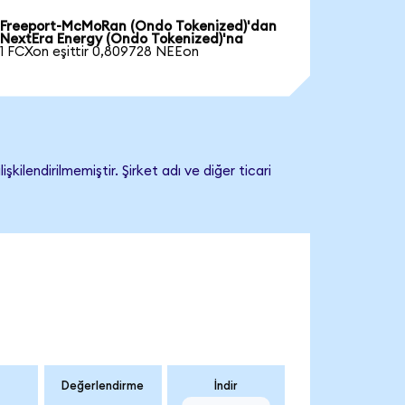
Freeport-McMoRan (Ondo Tokenized)'dan
NextEra Energy (Ondo Tokenized)'na
1 FCXon eşittir 0,809728 NEEon
lendirilmemiştir. Şirket adı ve diğer ticari
Değerlendirme
İndir