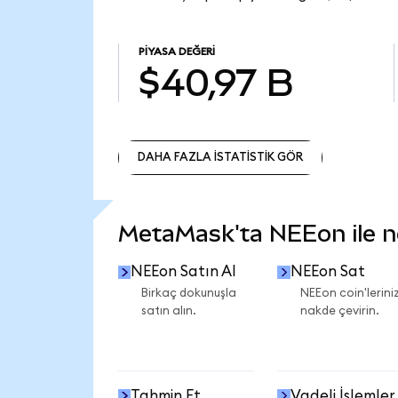
PIYASA DEĞERI
$40,97 B
DAHA FAZLA İSTATİSTİK GÖR
DAHA FAZLA İSTATİSTİK GÖR
MetaMask'ta NEEon ile nel
NEEon Satın Al
NEEon Sat
Birkaç dokunuşla
NEEon coin'leriniz
satın alın.
nakde çevirin.
Tahmin Et
Vadeli İşlemler