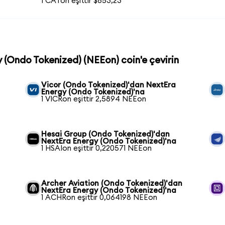
1 CATon eşittir $853,23
y (Ondo Tokenized) (NEEon) coin'e çevirin
Vicor (Ondo Tokenized)'dan NextEra
Energy (Ondo Tokenized)'na
1 VICRon eşittir 2,5894 NEEon
n
Hesai Group (Ondo Tokenized)'dan
NextEra Energy (Ondo Tokenized)'na
1 HSAIon eşittir 0,220571 NEEon
Archer Aviation (Ondo Tokenized)'dan
NextEra Energy (Ondo Tokenized)'na
1 ACHRon eşittir 0,064198 NEEon