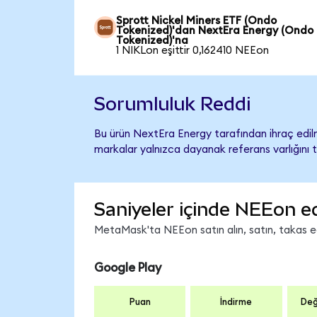
Sprott Nickel Miners ETF (Ondo
Tokenized)'dan NextEra Energy (Ondo
Tokenized)'na
1 NIKLon eşittir 0,162410 NEEon
Sorumluluk Reddi
Bu ürün NextEra Energy tarafından ihraç edilm
markalar yalnızca dayanak referans varlığını 
Saniyeler içinde NEEon e
MetaMask'ta NEEon satın alın, satın, takas edi
Google Play
Puan
İndirme
Değ