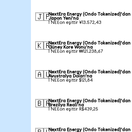
NextEra Energy (Ondo Tokenized)'dan
🇯🇵
Japon Yeni'na
1 NEEon eşittir ¥13.572,43
NextEra Energy (Ondo Tokenized)'dan
🇰🇷
Güney Kore Wonu'na
1 NEEon eşittir ₩121.238,67
NextEra Energy (Ondo Tokenized)'dan
🇦🇺
Avustralya Doları'na
1 NEEon eşittir $121,84
NextEra Energy (Ondo Tokenized)'dan
🇧🇷
Brezilya Reali'na
1 NEEon eşittir R$439,25
NextEra Energy (Ondo Tokenized)'dan