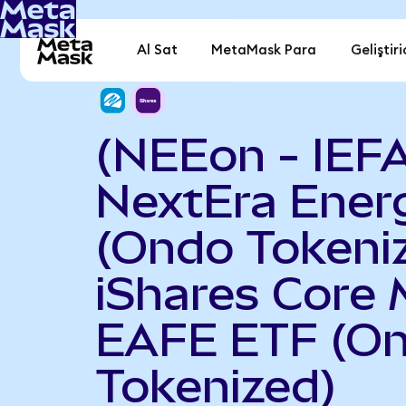
Al Sat
MetaMask Para
Geliştiri
(NEEon - IEF
NextEra Ener
(Ondo Tokeniz
iShares Core 
EAFE ETF (O
Tokenized)