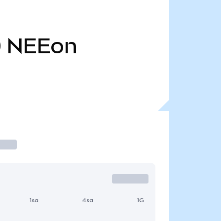
0
NEEon
1sa
4sa
1G