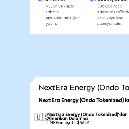
NEEon ve kripto
50x kaldıraca
tahmin
kadar token'lard
piyasalarında işlem
uzun veya kısa
yapın.
pozisyon alın.
NextEra Energy (Ondo Toke
NextEra Energy (Ondo Tokenized) k
NextEra Energy (Ondo Tokenized)'dan
🇺🇸
Amerikan Doları'na
1 NEEon eşittir $86,14