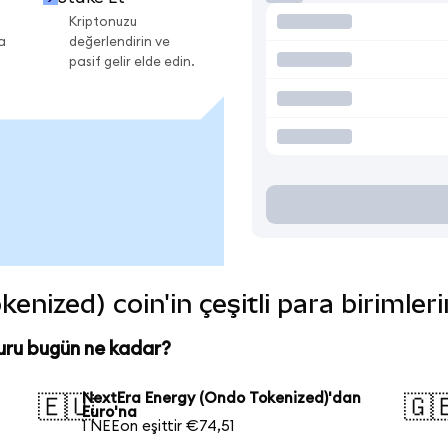
Kriptonuzu
a
değerlendirin ve
pasif gelir elde edin.
nized) coin'in çeşitli para birimler
uru bugün ne kadar?
NextEra Energy (Ondo Tokenized)'dan
🇪🇺
🇬
Euro'na
1 NEEon eşittir €74,51