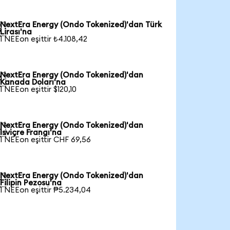
NextEra Energy (Ondo Tokenized)'dan Türk

Lirası'na
1 NEEon eşittir ₺4.108,42
NextEra Energy (Ondo Tokenized)'dan

Kanada Doları'na
1 NEEon eşittir $120,10
NextEra Energy (Ondo Tokenized)'dan

İsviçre Frangı'na
1 NEEon eşittir CHF 69,56
NextEra Energy (Ondo Tokenized)'dan

Filipin Pezosu'na
1 NEEon eşittir ₱5.234,04