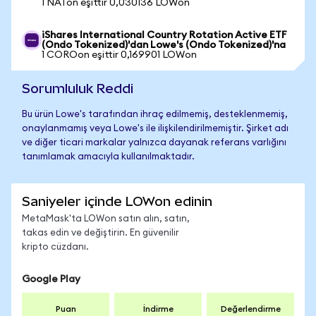
1 NATon eşittir 0,030136 LOWon
iShares International Country Rotation Active ETF
(Ondo Tokenized)'dan Lowe's (Ondo Tokenized)'na
1 COROon eşittir 0,169901 LOWon
Sorumluluk Reddi
Bu ürün Lowe's tarafından ihraç edilmemiş, desteklenmemiş,
onaylanmamış veya Lowe's ile ilişkilendirilmemiştir. Şirket adı
ve diğer ticari markalar yalnızca dayanak referans varlığını
tanımlamak amacıyla kullanılmaktadır.
Saniyeler içinde LOWon edinin
MetaMask'ta LOWon satın alın, satın,
takas edin ve değiştirin. En güvenilir
kripto cüzdanı.
Google Play
Puan
İndirme
Değerlendirme