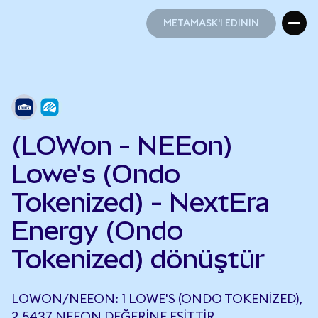
METAMASK'I EDİNİN
METAMASK'I EDİNİN
(LOWon - NEEon)
Lowe's (Ondo
Tokenized) - NextEra
Energy (Ondo
Tokenized) dönüştür
LOWON/NEEON: 1 LOWE'S (ONDO TOKENIZED),
2,5437 NEEON DEĞERINE EŞITTIR