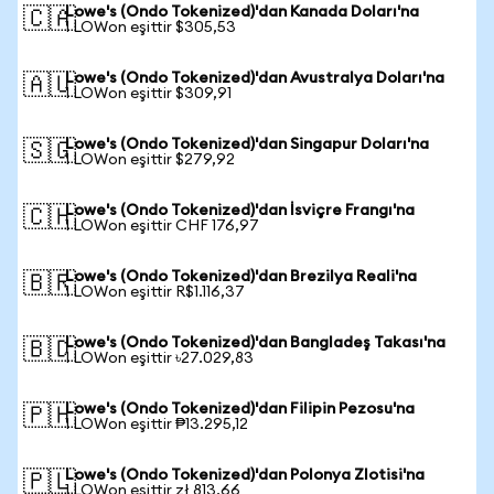
Lowe's (Ondo Tokenized)'dan Kanada Doları'na
🇨🇦
1 LOWon eşittir $305,53
Lowe's (Ondo Tokenized)'dan Avustralya Doları'na
🇦🇺
1 LOWon eşittir $309,91
Lowe's (Ondo Tokenized)'dan Singapur Doları'na
🇸🇬
1 LOWon eşittir $279,92
Lowe's (Ondo Tokenized)'dan İsviçre Frangı'na
🇨🇭
1 LOWon eşittir CHF 176,97
Lowe's (Ondo Tokenized)'dan Brezilya Reali'na
🇧🇷
1 LOWon eşittir R$1.116,37
Lowe's (Ondo Tokenized)'dan Bangladeş Takası'na
🇧🇩
1 LOWon eşittir ৳27.029,83
Lowe's (Ondo Tokenized)'dan Filipin Pezosu'na
🇵🇭
1 LOWon eşittir ₱13.295,12
Lowe's (Ondo Tokenized)'dan Polonya Zlotisi'na
🇵🇱
1 LOWon eşittir zł 813,66