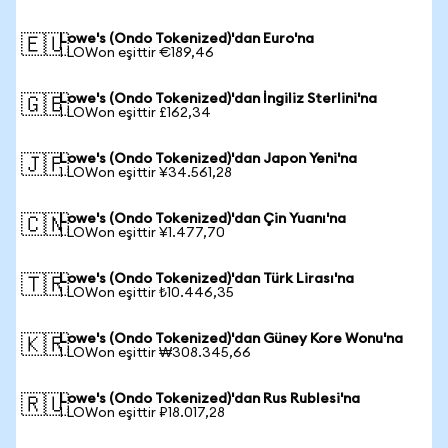
Lowe's (Ondo Tokenized)'dan Euro'na
🇪🇺
1 LOWon eşittir €189,46
Lowe's (Ondo Tokenized)'dan İngiliz Sterlini'na
🇬🇧
1 LOWon eşittir £162,34
Lowe's (Ondo Tokenized)'dan Japon Yeni'na
🇯🇵
1 LOWon eşittir ¥34.561,28
Lowe's (Ondo Tokenized)'dan Çin Yuanı'na
🇨🇳
1 LOWon eşittir ¥1.477,70
Lowe's (Ondo Tokenized)'dan Türk Lirası'na
🇹🇷
1 LOWon eşittir ₺10.446,35
Lowe's (Ondo Tokenized)'dan Güney Kore Wonu'na
🇰🇷
1 LOWon eşittir ₩308.345,66
Lowe's (Ondo Tokenized)'dan Rus Rublesi'na
🇷🇺
1 LOWon eşittir ₽18.017,28