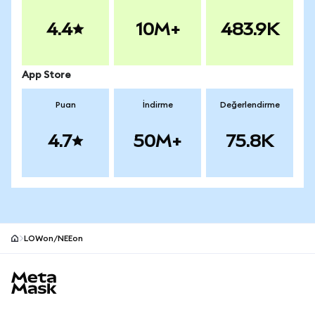
4.4
10M+
483.9K
App Store
Puan
İndirme
Değerlendirme
4.7
50M+
75.8K
LOWon/NEEon
MetaMask site alt bilgisi