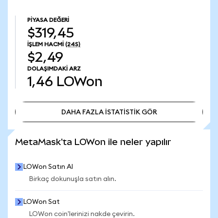
PIYASA DEĞERI
$319,45
İŞLEM HACMI
(24S)
$2,49
DOLAŞIMDAKI ARZ
1,46
LOWon
DAHA FAZLA İSTATİSTİK GÖR
DAHA FAZLA İSTATİSTİK GÖR
MetaMask'ta LOWon ile neler yapılır
LOWon Satın Al
Birkaç dokunuşla satın alın.
LOWon Sat
LOWon coin'lerinizi nakde çevirin.