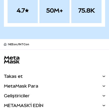
4.7
50M+
75.8K
NEEon/INTCon
MetaMask site alt bilgisi
Takas et
Takas İşlemleri
MetaMask Para
Tahmin Et
YENİ
Kripto Al
Geliştiriciler
Perps
YENİ
MetaMask Kart
Dökümantasyon
METAMASK'İ EDİN
RWA'lar
mUSD
YENİ