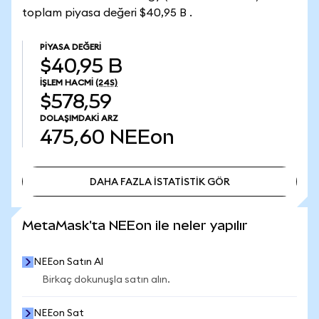
toplam piyasa değeri $40,95 B .
PIYASA DEĞERI
$40,95 B
İŞLEM HACMI
(24S)
$578,59
DOLAŞIMDAKI ARZ
475,60
NEEon
DAHA FAZLA İSTATİSTİK GÖR
DAHA FAZLA İSTATİSTİK GÖR
MetaMask'ta NEEon ile neler yapılır
NEEon Satın Al
Birkaç dokunuşla satın alın.
NEEon Sat