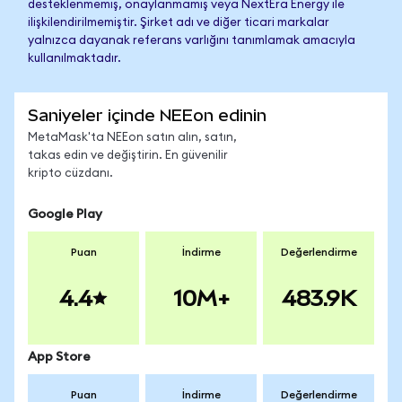
desteklenmemiş, onaylanmamış veya NextEra Energy ile
ilişkilendirilmemiştir. Şirket adı ve diğer ticari markalar
yalnızca dayanak referans varlığını tanımlamak amacıyla
kullanılmaktadır.
Saniyeler içinde NEEon edinin
MetaMask'ta NEEon satın alın, satın,
takas edin ve değiştirin. En güvenilir
kripto cüzdanı.
Google Play
Puan
İndirme
Değerlendirme
4.4
10M+
483.9K
App Store
Puan
İndirme
Değerlendirme