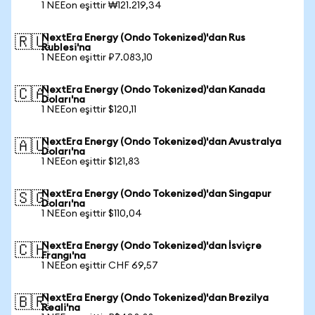
1 NEEon eşittir ₩121.219,34
NextEra Energy (Ondo Tokenized)'dan Rus
🇷🇺
Rublesi'na
1 NEEon eşittir ₽7.083,10
NextEra Energy (Ondo Tokenized)'dan Kanada
🇨🇦
Doları'na
1 NEEon eşittir $120,11
NextEra Energy (Ondo Tokenized)'dan Avustralya
🇦🇺
Doları'na
1 NEEon eşittir $121,83
NextEra Energy (Ondo Tokenized)'dan Singapur
🇸🇬
Doları'na
1 NEEon eşittir $110,04
NextEra Energy (Ondo Tokenized)'dan İsviçre
🇨🇭
Frangı'na
1 NEEon eşittir CHF 69,57
NextEra Energy (Ondo Tokenized)'dan Brezilya
🇧🇷
Reali'na