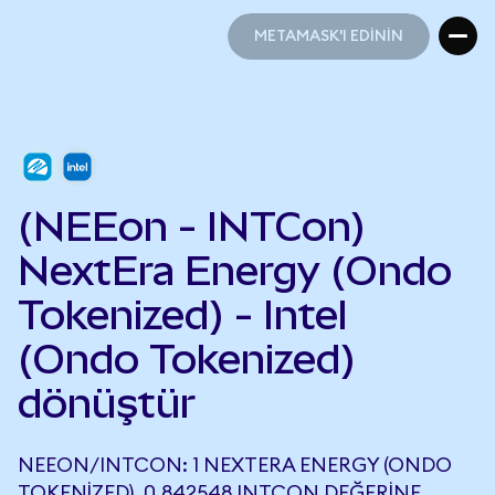
METAMASK'I EDİNİN
METAMASK'I EDİNİN
(NEEon - INTCon)
NextEra Energy (Ondo
Tokenized) - Intel
(Ondo Tokenized)
dönüştür
NEEON/INTCON: 1 NEXTERA ENERGY (ONDO
TOKENIZED), 0,842548 INTCON DEĞERINE