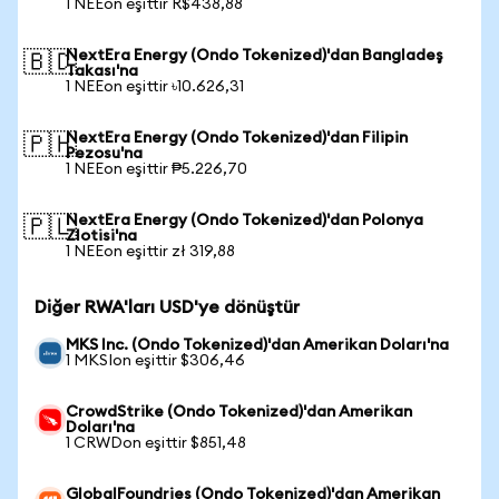
1 NEEon eşittir R$438,88
NextEra Energy (Ondo Tokenized)'dan Bangladeş
🇧🇩
Takası'na
1 NEEon eşittir ৳10.626,31
NextEra Energy (Ondo Tokenized)'dan Filipin
🇵🇭
Pezosu'na
1 NEEon eşittir ₱5.226,70
NextEra Energy (Ondo Tokenized)'dan Polonya
🇵🇱
Zlotisi'na
1 NEEon eşittir zł 319,88
Diğer RWA'ları USD'ye dönüştür
MKS Inc. (Ondo Tokenized)'dan Amerikan Doları'na
1 MKSIon eşittir $306,46
CrowdStrike (Ondo Tokenized)'dan Amerikan
Doları'na
1 CRWDon eşittir $851,48
GlobalFoundries (Ondo Tokenized)'dan Amerikan