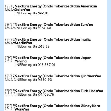
NextEra Energy (Ondo Tokenized)'dan Amerikan
🇺🇸
Doları'na
1 NEEon eşittir $86,10
NextEra Energy (Ondo Tokenized)'dan Euro'na
🇪🇺
1 NEEon eşittir €74,48
NextEra Energy (Ondo Tokenized)'dan İngiliz
🇬🇧
Sterlini'na
1 NEEon eşittir £63,82
NextEra Energy (Ondo Tokenized)'dan Japon
🇯🇵
Yeni'na
1 NEEon eşittir ¥13.587,01
NextEra Energy (Ondo Tokenized)'dan Çin Yuanı'na
🇨🇳
1 NEEon eşittir ¥580,93
NextEra Energy (Ondo Tokenized)'dan Türk Lirası'na
🇹🇷
1 NEEon eşittir ₺4.106,75
NextEra Energy (Ondo Tokenized)'dan Güney Kore
🇰🇷
Wonu'na