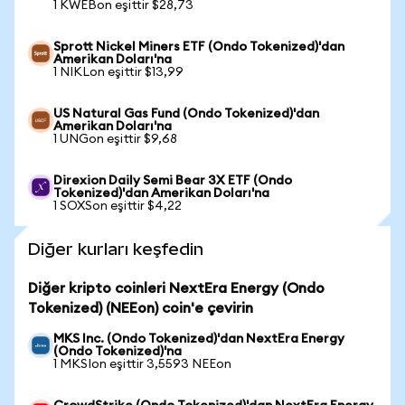
1 KWEBon eşittir $28,73
Sprott Nickel Miners ETF (Ondo Tokenized)'dan
Amerikan Doları'na
1 NIKLon eşittir $13,99
US Natural Gas Fund (Ondo Tokenized)'dan
Amerikan Doları'na
1 UNGon eşittir $9,68
Direxion Daily Semi Bear 3X ETF (Ondo
Tokenized)'dan Amerikan Doları'na
1 SOXSon eşittir $4,22
Diğer kurları keşfedin
Diğer kripto coinleri NextEra Energy (Ondo
Tokenized) (NEEon) coin'e çevirin
MKS Inc. (Ondo Tokenized)'dan NextEra Energy
(Ondo Tokenized)'na
1 MKSIon eşittir 3,5593 NEEon