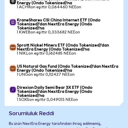
Energy (Ondo Tokenized)'na
1 ACHRon eşittir 0,064460 NEEon
KraneShares CSI China Internet ETF (Ondo
Tokenized)'dan NextEra Energy (Ondo
Tokenized)'na
1 KWEBon eşittir 0,333682 NEEon
Sprott Nickel Miners ETF (Ondo Tokenized)'dan
NextEra Energy (Ondo Tokenized)'na
1 NIKLon eşittir 0,162485 NEEon
US Natural Gas Fund (Ondo Tokenized)'dan NextEra
Energy (Ondo Tokenized)'na
1 UNGon eşittir 0,112427 NEEon
Direxion Daily Semi Bear 3X ETF (Ondo
Tokenized)'dan NextEra Energy (Ondo
Tokenized)'na
1 SOXSon eşittir 0,049013 NEEon
Sorumluluk Reddi
Bu ürün NextEra Energy tarafından ihraç edilmemiş,