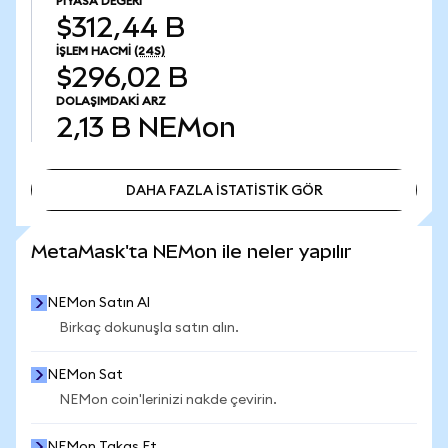
PIYASA DEĞERI
$312,44 B
İŞLEM HACMI
(24S)
$296,02 B
DOLAŞIMDAKI ARZ
2,13 B
NEMon
DAHA FAZLA İSTATİSTİK GÖR
DAHA FAZLA İSTATİSTİK GÖR
MetaMask'ta NEMon ile neler yapılır
NEMon Satın Al
Birkaç dokunuşla satın alın.
NEMon Sat
NEMon coin'lerinizi nakde çevirin.
NEMon Takas Et