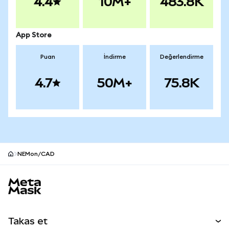
4.4
10M+
483.8K
App Store
Puan
İndirme
Değerlendirme
4.7
50M+
75.8K
NEMon/CAD
MetaMask site alt bilgisi
Takas et