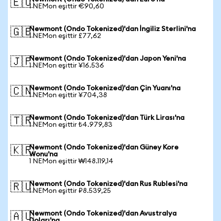
🇪🇺
1 NEMon eşittir €90,60
Newmont (Ondo Tokenized)'dan İngiliz Sterlini'na
🇬🇧
1 NEMon eşittir £77,62
Newmont (Ondo Tokenized)'dan Japon Yeni'na
🇯🇵
1 NEMon eşittir ¥16.536
Newmont (Ondo Tokenized)'dan Çin Yuanı'na
🇨🇳
1 NEMon eşittir ¥704,38
Newmont (Ondo Tokenized)'dan Türk Lirası'na
🇹🇷
1 NEMon eşittir ₺4.979,83
Newmont (Ondo Tokenized)'dan Güney Kore
🇰🇷
Wonu'na
1 NEMon eşittir ₩148.119,14
Newmont (Ondo Tokenized)'dan Rus Rublesi'na
🇷🇺
1 NEMon eşittir ₽8.539,25
Newmont (Ondo Tokenized)'dan Avustralya
🇦🇺
Doları'na