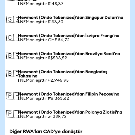
1 NEMon eşittir $148,37
Newmont (Ondo Tokenized)'dan Singapur Doları'na
🇸🇬
1 NEMon eşittir $133,80
Newmont (Ondo Tokenized)'dan İsviçre Frangı'na
🇨🇭
1 NEMon eşittir CHF 84,72
Newmont (Ondo Tokenized)'dan Brezilya Reali'na
🇧🇷
1 NEMon eşittir R$533,59
Newmont (Ondo Tokenized)'dan Bangladeş
🇧🇩
Takası'na
1 NEMon eşittir ৳12.945,95
Newmont (Ondo Tokenized)'dan Filipin Pezosu'na
🇵🇭
1 NEMon eşittir ₱6.363,62
Newmont (Ondo Tokenized)'dan Polonya Zlotisi'na
🇵🇱
1 NEMon eşittir zł 389,72
Diğer RWA'ları CAD'ye dönüştür