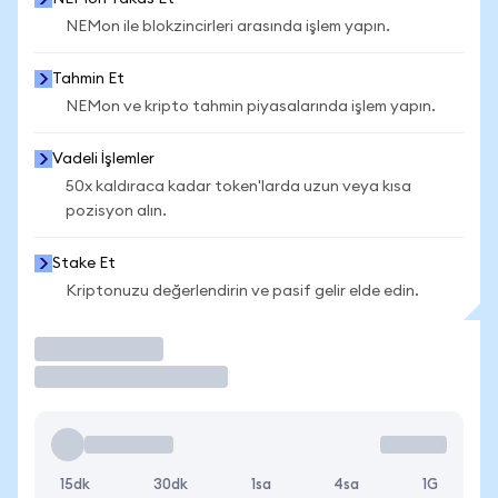
NEMon ile blokzincirleri arasında işlem yapın.
Tahmin Et
NEMon ve kripto tahmin piyasalarında işlem yapın.
Vadeli İşlemler
50x kaldıraca kadar token'larda uzun veya kısa
pozisyon alın.
Stake Et
Kriptonuzu değerlendirin ve pasif gelir elde edin.
İşlem Yap
15dk
30dk
1sa
4sa
1G