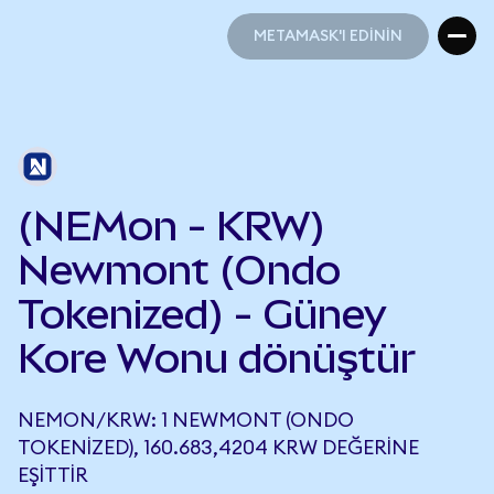
METAMASK'I EDİNİN
METAMASK'I EDİNİN
(NEMon - KRW)
Newmont (Ondo
Tokenized) - Güney
Kore Wonu dönüştür
NEMON/KRW: 1 NEWMONT (ONDO
TOKENIZED), 160.683,4204 KRW DEĞERINE
EŞITTIR