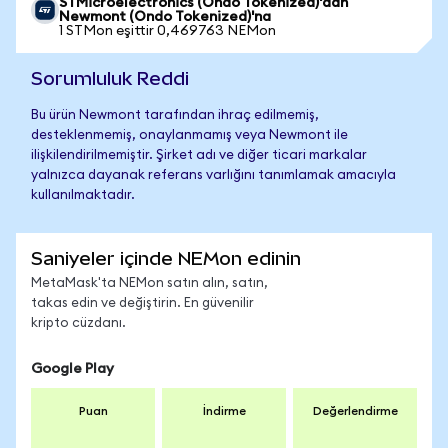
STMicroelectronics (Ondo Tokenized)'dan
Newmont (Ondo Tokenized)'na
1 STMon eşittir 0,469763 NEMon
Sorumluluk Reddi
Bu ürün Newmont tarafından ihraç edilmemiş,
desteklenmemiş, onaylanmamış veya Newmont ile
ilişkilendirilmemiştir. Şirket adı ve diğer ticari markalar
yalnızca dayanak referans varlığını tanımlamak amacıyla
kullanılmaktadır.
Saniyeler içinde NEMon edinin
MetaMask'ta NEMon satın alın, satın,
takas edin ve değiştirin. En güvenilir
kripto cüzdanı.
Google Play
Puan
İndirme
Değerlendirme