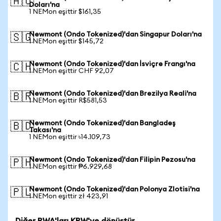
🇦🇺
Doları'na
1 NEMon eşittir $161,35
Newmont (Ondo Tokenized)'dan Singapur Doları'na
🇸🇬
1 NEMon eşittir $145,72
Newmont (Ondo Tokenized)'dan İsviçre Frangı'na
🇨🇭
1 NEMon eşittir CHF 92,07
Newmont (Ondo Tokenized)'dan Brezilya Reali'na
🇧🇷
1 NEMon eşittir R$581,53
Newmont (Ondo Tokenized)'dan Bangladeş
🇧🇩
Takası'na
1 NEMon eşittir ৳14.109,73
Newmont (Ondo Tokenized)'dan Filipin Pezosu'na
🇵🇭
1 NEMon eşittir ₱6.929,68
Newmont (Ondo Tokenized)'dan Polonya Zlotisi'na
🇵🇱
1 NEMon eşittir zł 423,91