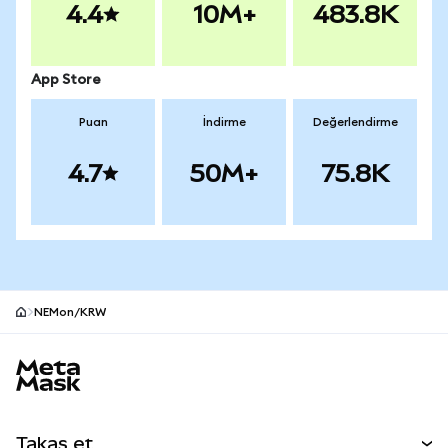
4.4
10M+
483.8K
App Store
Puan
İndirme
Değerlendirme
4.7
50M+
75.8K
NEMon/KRW
MetaMask site alt bilgisi
Takas et