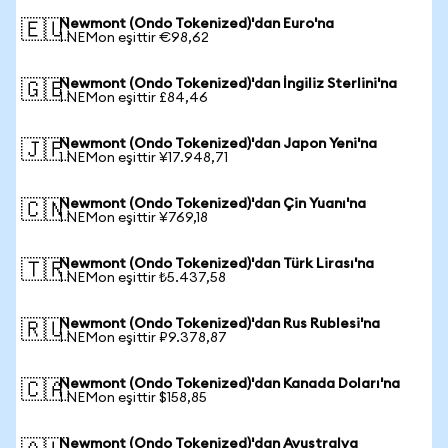
Newmont (Ondo Tokenized)'dan Euro'na
🇪🇺
1 NEMon eşittir €98,62
Newmont (Ondo Tokenized)'dan İngiliz Sterlini'na
🇬🇧
1 NEMon eşittir £84,46
Newmont (Ondo Tokenized)'dan Japon Yeni'na
🇯🇵
1 NEMon eşittir ¥17.948,71
Newmont (Ondo Tokenized)'dan Çin Yuanı'na
🇨🇳
1 NEMon eşittir ¥769,18
Newmont (Ondo Tokenized)'dan Türk Lirası'na
🇹🇷
1 NEMon eşittir ₺5.437,58
Newmont (Ondo Tokenized)'dan Rus Rublesi'na
🇷🇺
1 NEMon eşittir ₽9.378,87
Newmont (Ondo Tokenized)'dan Kanada Doları'na
🇨🇦
1 NEMon eşittir $158,85
Newmont (Ondo Tokenized)'dan Avustralya