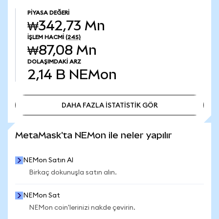
PIYASA DEĞERI
₩342,73 Mn
İŞLEM HACMI
(24S)
₩87,08 Mn
DOLAŞIMDAKI ARZ
2,14 B
NEMon
DAHA FAZLA İSTATİSTİK GÖR
DAHA FAZLA İSTATİSTİK GÖR
MetaMask'ta NEMon ile neler yapılır
NEMon Satın Al
Birkaç dokunuşla satın alın.
NEMon Sat
NEMon coin'lerinizi nakde çevirin.