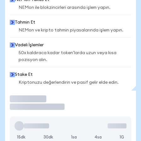
NEMon ile blokzincirleri arasında işlem yapın.
Tahmin Et
NEMon ve kripto tahmin piyasalarında işlem yapın.
Vadeli İşlemler
50x kaldıraca kadar token'larda uzun veya kısa
pozisyon alın.
Stake Et
Kriptonuzu değerlendirin ve pasif gelir elde edin.
İşlem Yap
15dk
30dk
1sa
4sa
1G