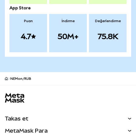
App Store
Puan
İndirme
Değerlendirme
4.7
50M+
75.8K
NEMon/RUB
MetaMask site alt bilgisi
Takas et
Takas İşlemleri
MetaMask Para
Tahmin Et
YENİ