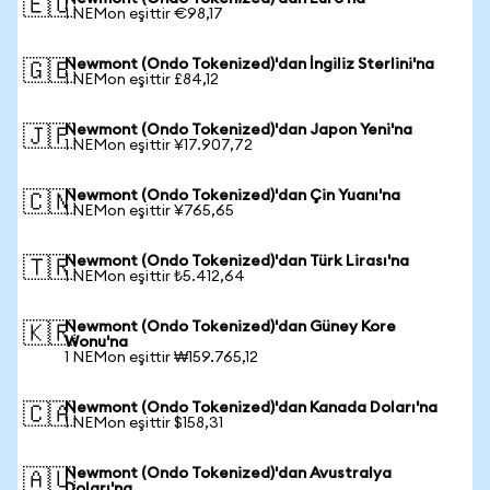
🇪🇺
1 NEMon eşittir €98,17
Newmont (Ondo Tokenized)'dan İngiliz Sterlini'na
🇬🇧
1 NEMon eşittir £84,12
Newmont (Ondo Tokenized)'dan Japon Yeni'na
🇯🇵
1 NEMon eşittir ¥17.907,72
Newmont (Ondo Tokenized)'dan Çin Yuanı'na
🇨🇳
1 NEMon eşittir ¥765,65
Newmont (Ondo Tokenized)'dan Türk Lirası'na
🇹🇷
1 NEMon eşittir ₺5.412,64
Newmont (Ondo Tokenized)'dan Güney Kore
🇰🇷
Wonu'na
1 NEMon eşittir ₩159.765,12
Newmont (Ondo Tokenized)'dan Kanada Doları'na
🇨🇦
1 NEMon eşittir $158,31
Newmont (Ondo Tokenized)'dan Avustralya
🇦🇺
Doları'na