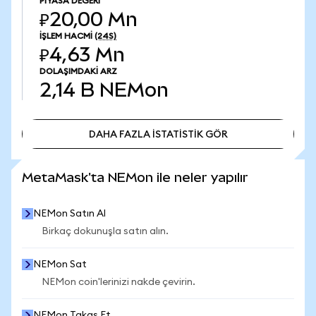
PIYASA DEĞERI
₽20,00 Mn
İŞLEM HACMI
(24S)
₽4,63 Mn
DOLAŞIMDAKI ARZ
2,14 B
NEMon
DAHA FAZLA İSTATİSTİK GÖR
DAHA FAZLA İSTATİSTİK GÖR
MetaMask'ta NEMon ile neler yapılır
NEMon Satın Al
Birkaç dokunuşla satın alın.
NEMon Sat
NEMon coin'lerinizi nakde çevirin.
NEMon Takas Et