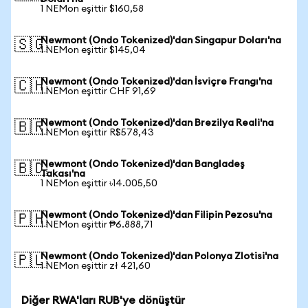
1 NEMon eşittir $160,58
Newmont (Ondo Tokenized)'dan Singapur Doları'na
🇸🇬
1 NEMon eşittir $145,04
Newmont (Ondo Tokenized)'dan İsviçre Frangı'na
🇨🇭
1 NEMon eşittir CHF 91,69
Newmont (Ondo Tokenized)'dan Brezilya Reali'na
🇧🇷
1 NEMon eşittir R$578,43
Newmont (Ondo Tokenized)'dan Bangladeş
🇧🇩
Takası'na
1 NEMon eşittir ৳14.005,50
Newmont (Ondo Tokenized)'dan Filipin Pezosu'na
🇵🇭
1 NEMon eşittir ₱6.888,71
Newmont (Ondo Tokenized)'dan Polonya Zlotisi'na
🇵🇱
1 NEMon eşittir zł 421,60
Diğer RWA'ları RUB'ye dönüştür