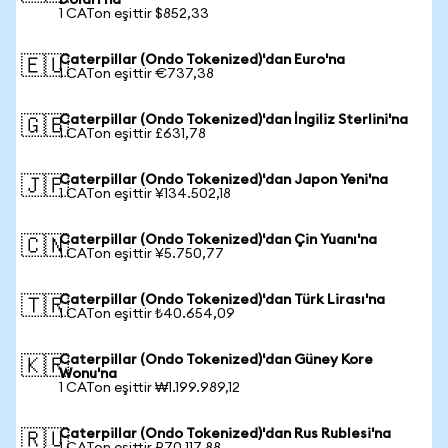
Doları'na
1 CATon eşittir $852,33
Caterpillar (Ondo Tokenized)'dan Euro'na
🇪🇺
1 CATon eşittir €737,38
Caterpillar (Ondo Tokenized)'dan İngiliz Sterlini'na
🇬🇧
1 CATon eşittir £631,78
Caterpillar (Ondo Tokenized)'dan Japon Yeni'na
🇯🇵
1 CATon eşittir ¥134.502,18
Caterpillar (Ondo Tokenized)'dan Çin Yuanı'na
🇨🇳
1 CATon eşittir ¥5.750,77
Caterpillar (Ondo Tokenized)'dan Türk Lirası'na
🇹🇷
1 CATon eşittir ₺40.654,09
Caterpillar (Ondo Tokenized)'dan Güney Kore
🇰🇷
Wonu'na
1 CATon eşittir ₩1.199.989,12
Caterpillar (Ondo Tokenized)'dan Rus Rublesi'na
🇷🇺