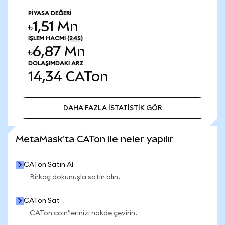
PIYASA DEĞERI
৳1,51 Mn
İŞLEM HACMI
(24S)
৳6,87 Mn
DOLAŞIMDAKI ARZ
14,34
CATon
DAHA FAZLA İSTATİSTİK GÖR
DAHA FAZLA İSTATİSTİK GÖR
MetaMask'ta CATon ile neler yapılır
CATon Satın Al
Birkaç dokunuşla satın alın.
CATon Sat
CATon coin'lerinizi nakde çevirin.