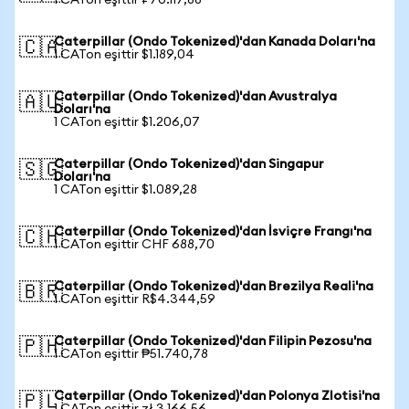
1 CATon eşittir ₽70.117,88
Caterpillar (Ondo Tokenized)'dan Kanada Doları'na
🇨🇦
1 CATon eşittir $1.189,04
Caterpillar (Ondo Tokenized)'dan Avustralya
🇦🇺
Doları'na
1 CATon eşittir $1.206,07
Caterpillar (Ondo Tokenized)'dan Singapur
🇸🇬
Doları'na
1 CATon eşittir $1.089,28
Caterpillar (Ondo Tokenized)'dan İsviçre Frangı'na
🇨🇭
1 CATon eşittir CHF 688,70
Caterpillar (Ondo Tokenized)'dan Brezilya Reali'na
🇧🇷
1 CATon eşittir R$4.344,59
Caterpillar (Ondo Tokenized)'dan Filipin Pezosu'na
🇵🇭
1 CATon eşittir ₱51.740,78
Caterpillar (Ondo Tokenized)'dan Polonya Zlotisi'na
🇵🇱