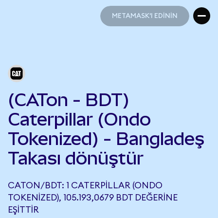
METAMASK'I EDİNİN
METAMASK'I EDİNİN
(CATon - BDT)
Caterpillar (Ondo
Tokenized) - Bangladeş
Takası dönüştür
CATON/BDT: 1 CATERPILLAR (ONDO
TOKENIZED), 105.193,0679 BDT DEĞERINE
EŞITTIR