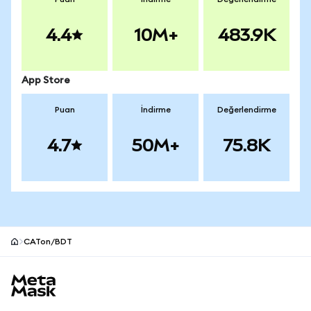
4.4
10M+
483.9K
App Store
Puan
İndirme
Değerlendirme
4.7
50M+
75.8K
CATon/BDT
MetaMask site alt bilgisi