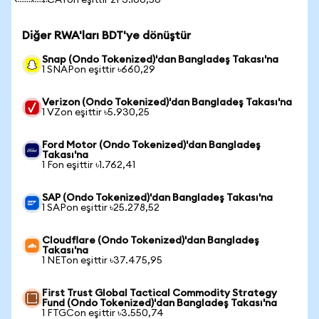
1 CATon eşittir zł 3.166,56
Diğer RWA'ları BDT'ye dönüştür
Snap (Ondo Tokenized)'dan Bangladeş Takası'na
1 SNAPon eşittir ৳660,29
Verizon (Ondo Tokenized)'dan Bangladeş Takası'na
1 VZon eşittir ৳5.930,25
Ford Motor (Ondo Tokenized)'dan Bangladeş
Takası'na
1 Fon eşittir ৳1.762,41
SAP (Ondo Tokenized)'dan Bangladeş Takası'na
1 SAPon eşittir ৳25.278,52
Cloudflare (Ondo Tokenized)'dan Bangladeş
Takası'na
1 NETon eşittir ৳37.475,95
First Trust Global Tactical Commodity Strategy
Fund (Ondo Tokenized)'dan Bangladeş Takası'na
1 FTGCon eşittir ৳3.550,74