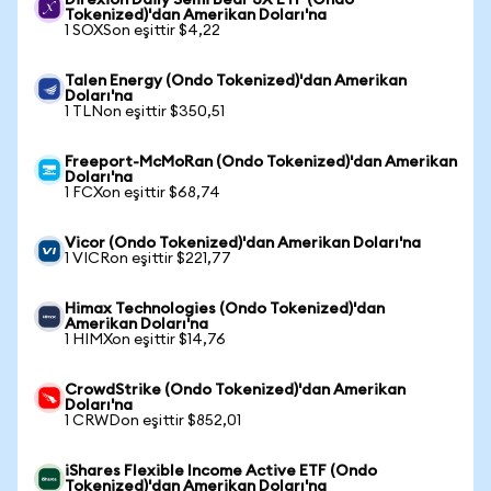
Direxion Daily Semi Bear 3X ETF (Ondo
Tokenized)'dan Amerikan Doları'na
1 SOXSon eşittir $4,22
Talen Energy (Ondo Tokenized)'dan Amerikan
Doları'na
1 TLNon eşittir $350,51
Freeport-McMoRan (Ondo Tokenized)'dan Amerikan
Doları'na
1 FCXon eşittir $68,74
Vicor (Ondo Tokenized)'dan Amerikan Doları'na
1 VICRon eşittir $221,77
Himax Technologies (Ondo Tokenized)'dan
Amerikan Doları'na
1 HIMXon eşittir $14,76
CrowdStrike (Ondo Tokenized)'dan Amerikan
Doları'na
1 CRWDon eşittir $852,01
iShares Flexible Income Active ETF (Ondo
Tokenized)'dan Amerikan Doları'na