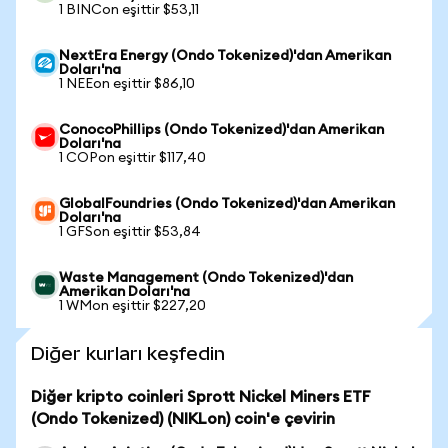
1 BINCon eşittir $53,11
NextEra Energy (Ondo Tokenized)'dan Amerikan
Doları'na
1 NEEon eşittir $86,10
ConocoPhillips (Ondo Tokenized)'dan Amerikan
Doları'na
1 COPon eşittir $117,40
GlobalFoundries (Ondo Tokenized)'dan Amerikan
Doları'na
1 GFSon eşittir $53,84
Waste Management (Ondo Tokenized)'dan
Amerikan Doları'na
1 WMon eşittir $227,20
Diğer kurları keşfedin
Diğer kripto coinleri Sprott Nickel Miners ETF
(Ondo Tokenized) (NIKLon) coin'e çevirin