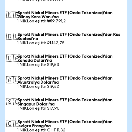
Sprott Nickel Miners ETF (Ondo Tokenized)'dan
🇰🇷
Güney Kore Wonu'na
1 NIKLon eşittir ₩19.791,2
Sprott Nickel Miners ETF (Ondo Tokenized)'dan Rus
🇷🇺
Rublesi'na
1 NIKLon eşittir ₽1.142,75
Sprott Nickel Miners ETF (Ondo Tokenized)'dan
🇨🇦
Kanada Doları'na
1 NIKLon eşittir $19,53
Sprott Nickel Miners ETF (Ondo Tokenized)'dan
🇦🇺
Avustralya Doları'na
1 NIKLon eşittir $19,82
Sprott Nickel Miners ETF (Ondo Tokenized)'dan
🇸🇬
Singapur Doları'na
1 NIKLon eşittir $17,90
Sprott Nickel Miners ETF (Ondo Tokenized)'dan
🇨🇭
İsviçre Frangı'na
1 NIKLon eşittir CHF 11,32