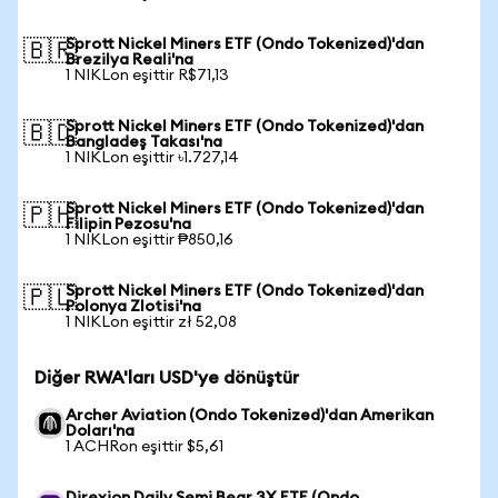
Sprott Nickel Miners ETF (Ondo Tokenized)'dan
🇧🇷
Brezilya Reali'na
1 NIKLon eşittir R$71,13
Sprott Nickel Miners ETF (Ondo Tokenized)'dan
🇧🇩
Bangladeş Takası'na
1 NIKLon eşittir ৳1.727,14
Sprott Nickel Miners ETF (Ondo Tokenized)'dan
🇵🇭
Filipin Pezosu'na
1 NIKLon eşittir ₱850,16
Sprott Nickel Miners ETF (Ondo Tokenized)'dan
🇵🇱
Polonya Zlotisi'na
1 NIKLon eşittir zł 52,08
Diğer RWA'ları USD'ye dönüştür
Archer Aviation (Ondo Tokenized)'dan Amerikan
Doları'na
1 ACHRon eşittir $5,61