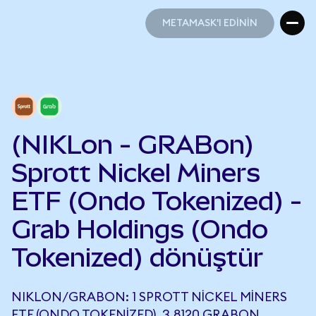
METAMASK'I EDİNİN
METAMASK'I EDİNİN
(NIKLon - GRABon)
Sprott Nickel Miners
ETF (Ondo Tokenized) -
Grab Holdings (Ondo
Tokenized) dönüştür
NIKLON/GRABON: 1 SPROTT NICKEL MINERS
ETF (ONDO TOKENIZED), 3,8120 GRABON