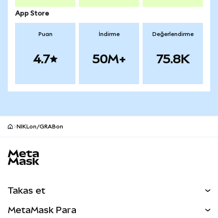
App Store
Puan
İndirme
Değerlendirme
4.7
50M+
75.8K
NIKLon/GRABon
MetaMask site alt bilgisi
Takas et
Takas İşlemleri
MetaMask Para