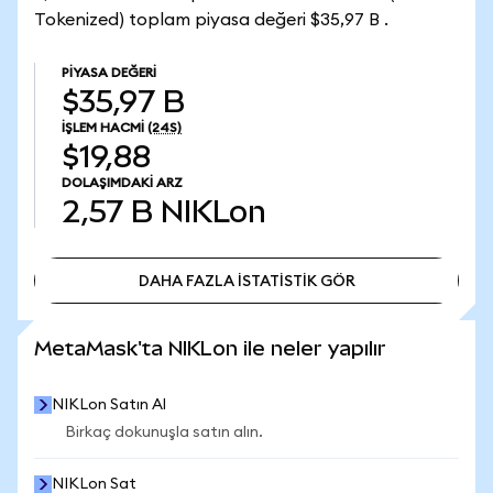
Tokenized) toplam piyasa değeri $35,97 B .
PIYASA DEĞERI
$35,97 B
İŞLEM HACMI
(24S)
$19,88
DOLAŞIMDAKI ARZ
2,57 B
NIKLon
DAHA FAZLA İSTATİSTİK GÖR
DAHA FAZLA İSTATİSTİK GÖR
MetaMask'ta NIKLon ile neler yapılır
NIKLon Satın Al
Birkaç dokunuşla satın alın.
NIKLon Sat