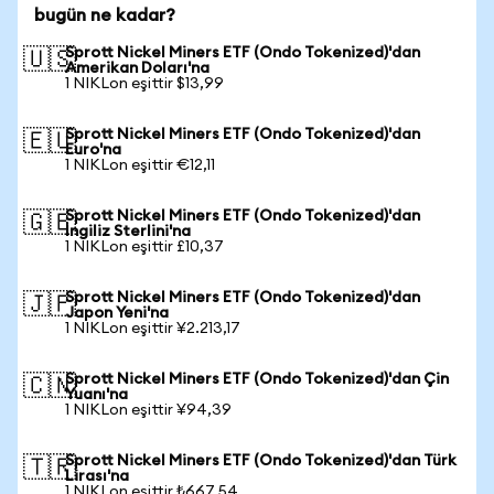
bugün ne kadar?
Sprott Nickel Miners ETF (Ondo Tokenized)'dan
🇺🇸
Amerikan Doları'na
1 NIKLon eşittir $13,99
Sprott Nickel Miners ETF (Ondo Tokenized)'dan
🇪🇺
Euro'na
1 NIKLon eşittir €12,11
Sprott Nickel Miners ETF (Ondo Tokenized)'dan
🇬🇧
İngiliz Sterlini'na
1 NIKLon eşittir £10,37
Sprott Nickel Miners ETF (Ondo Tokenized)'dan
🇯🇵
Japon Yeni'na
1 NIKLon eşittir ¥2.213,17
Sprott Nickel Miners ETF (Ondo Tokenized)'dan Çin
🇨🇳
Yuanı'na
1 NIKLon eşittir ¥94,39
Sprott Nickel Miners ETF (Ondo Tokenized)'dan Türk
🇹🇷
Lirası'na
1 NIKLon eşittir ₺667,54