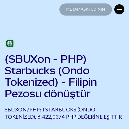
METAMASK'I EDİNİN
METAMASK'I EDİNİN
(SBUXon - PHP)
Starbucks (Ondo
Tokenized) - Filipin
Pezosu dönüştür
SBUXON/PHP: 1 STARBUCKS (ONDO
TOKENIZED), 6.422,0374 PHP DEĞERINE EŞITTIR