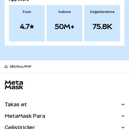
Puan
İndirme
Değerlendirme
4.7
50M+
75.8K
SBUXon/PHP
MetaMask site alt bilgisi
Takas et
Takas İşlemleri
MetaMask Para
Tahmin Et
YENİ
Kripto Al
Geliştiriciler