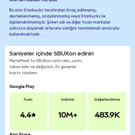
Bu ürün Starbucks tarafından ihraç edilmemiş,
desteklenmemiş, onaylanmamış veya Starbucks ile
ilişkilendirilmemiştir. Şirket adı ve diğer ticari markalar
yalnızca dayanak referans varlığını tanımlamak amacıyla
kullanılmaktadır.
Saniyeler içinde SBUXon edinin
MetaMask'ta SBUXon satın alın, satın,
takas edin ve değiştirin. En güvenilir
kripto cüzdanı.
Google Play
Puan
İndirme
Değerlendirme
4.4
10M+
483.9K
App Store