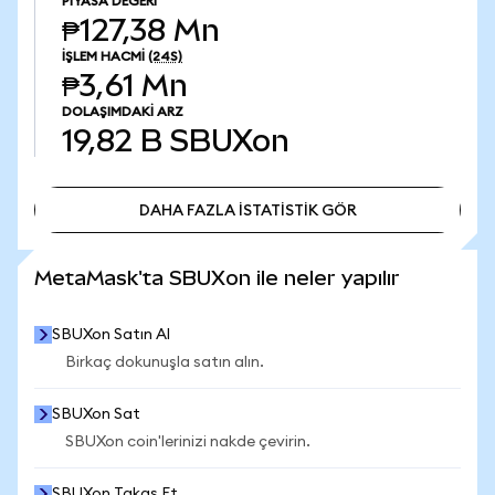
PIYASA DEĞERI
₱127,38 Mn
İŞLEM HACMI
(24S)
₱3,61 Mn
DOLAŞIMDAKI ARZ
19,82 B
SBUXon
DAHA FAZLA İSTATİSTİK GÖR
DAHA FAZLA İSTATİSTİK GÖR
MetaMask'ta SBUXon ile neler yapılır
SBUXon Satın Al
Birkaç dokunuşla satın alın.
SBUXon Sat
SBUXon coin'lerinizi nakde çevirin.
SBUXon Takas Et