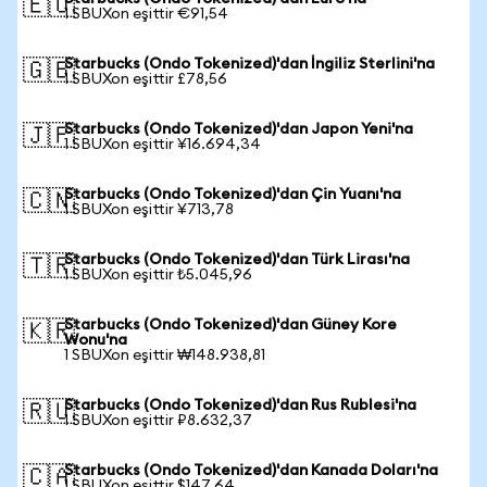
🇪🇺
1 SBUXon eşittir €91,54
Starbucks (Ondo Tokenized)'dan İngiliz Sterlini'na
🇬🇧
1 SBUXon eşittir £78,56
Starbucks (Ondo Tokenized)'dan Japon Yeni'na
🇯🇵
1 SBUXon eşittir ¥16.694,34
Starbucks (Ondo Tokenized)'dan Çin Yuanı'na
🇨🇳
1 SBUXon eşittir ¥713,78
Starbucks (Ondo Tokenized)'dan Türk Lirası'na
🇹🇷
1 SBUXon eşittir ₺5.045,96
Starbucks (Ondo Tokenized)'dan Güney Kore
🇰🇷
Wonu'na
1 SBUXon eşittir ₩148.938,81
Starbucks (Ondo Tokenized)'dan Rus Rublesi'na
🇷🇺
1 SBUXon eşittir ₽8.632,37
Starbucks (Ondo Tokenized)'dan Kanada Doları'na
🇨🇦
1 SBUXon eşittir $147,64