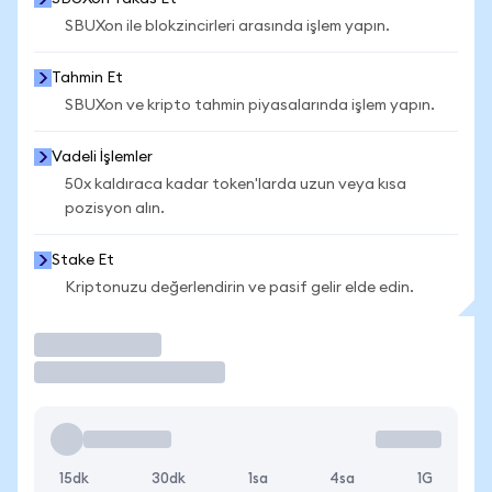
SBUXon ile blokzincirleri arasında işlem yapın.
Tahmin Et
SBUXon ve kripto tahmin piyasalarında işlem yapın.
Vadeli İşlemler
50x kaldıraca kadar token'larda uzun veya kısa
pozisyon alın.
Stake Et
Kriptonuzu değerlendirin ve pasif gelir elde edin.
İşlem Yap
15dk
30dk
1sa
4sa
1G