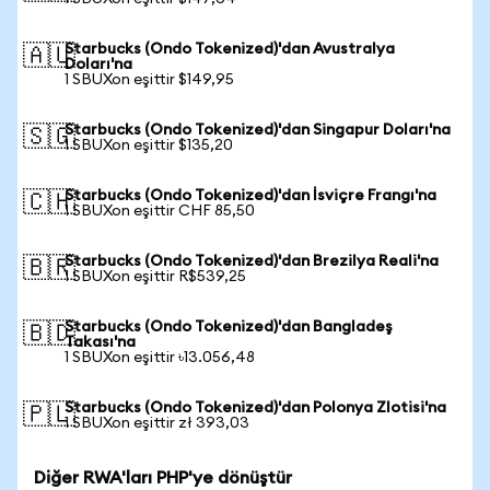
Starbucks (Ondo Tokenized)'dan Avustralya
🇦🇺
Doları'na
1 SBUXon eşittir $149,95
Starbucks (Ondo Tokenized)'dan Singapur Doları'na
🇸🇬
1 SBUXon eşittir $135,20
Starbucks (Ondo Tokenized)'dan İsviçre Frangı'na
🇨🇭
1 SBUXon eşittir CHF 85,50
Starbucks (Ondo Tokenized)'dan Brezilya Reali'na
🇧🇷
1 SBUXon eşittir R$539,25
Starbucks (Ondo Tokenized)'dan Bangladeş
🇧🇩
Takası'na
1 SBUXon eşittir ৳13.056,48
Starbucks (Ondo Tokenized)'dan Polonya Zlotisi'na
🇵🇱
1 SBUXon eşittir zł 393,03
Diğer RWA'ları PHP'ye dönüştür