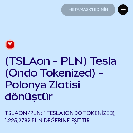
METAMASK'I EDİNİN
METAMASK'I EDİNİN
(TSLAon - PLN) Tesla
(Ondo Tokenized) -
Polonya Zlotisi
dönüştür
TSLAON/PLN: 1 TESLA (ONDO TOKENIZED),
1.225,2789 PLN DEĞERINE EŞITTIR