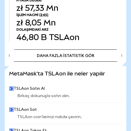
PIYASA DEĞERI
zł 57,33 Mn
İŞLEM HACMI
(24S)
zł 8,05 Mn
DOLAŞIMDAKI ARZ
46,80 B
TSLAon
DAHA FAZLA İSTATİSTİK GÖR
DAHA FAZLA İSTATİSTİK GÖR
MetaMask'ta TSLAon ile neler yapılır
TSLAon Satın Al
Birkaç dokunuşla satın alın.
TSLAon Sat
TSLAon coin'lerinizi nakde çevirin.
TSLAon Takas Et