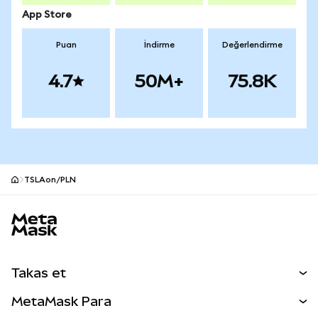
App Store
Puan
İndirme
Değerlendirme
4.7
50M+
75.8K
TSLAon/PLN
MetaMask site alt bilgisi
Takas et
Takas İşlemleri
MetaMask Para
Tahmin Et
YENİ
Kripto Al