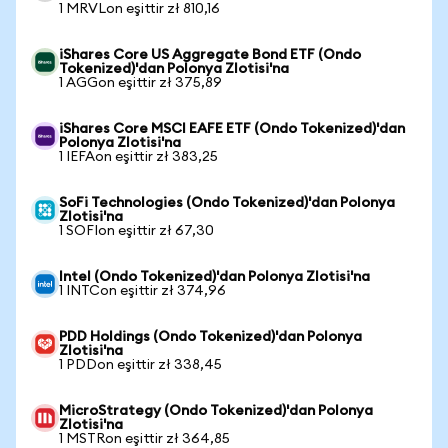
1 MRVLon eşittir zł 810,16
iShares Core US Aggregate Bond ETF (Ondo
Tokenized)'dan Polonya Zlotisi'na
1 AGGon eşittir zł 375,89
iShares Core MSCI EAFE ETF (Ondo Tokenized)'dan
Polonya Zlotisi'na
1 IEFAon eşittir zł 383,25
SoFi Technologies (Ondo Tokenized)'dan Polonya
Zlotisi'na
1 SOFIon eşittir zł 67,30
Intel (Ondo Tokenized)'dan Polonya Zlotisi'na
1 INTCon eşittir zł 374,96
PDD Holdings (Ondo Tokenized)'dan Polonya
Zlotisi'na
1 PDDon eşittir zł 338,45
MicroStrategy (Ondo Tokenized)'dan Polonya
Zlotisi'na
1 MSTRon eşittir zł 364,85