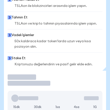
TSLAon ile blokzincirleri arasında işlem yapın.
Tahmin Et
TSLAon ve kripto tahmin piyasalarında işlem yapın.
Vadeli İşlemler
50x kaldıraca kadar token'larda uzun veya kısa
pozisyon alın.
Stake Et
Kriptonuzu değerlendirin ve pasif gelir elde edin.
İşlem Yap
15dk
30dk
1sa
4sa
1G