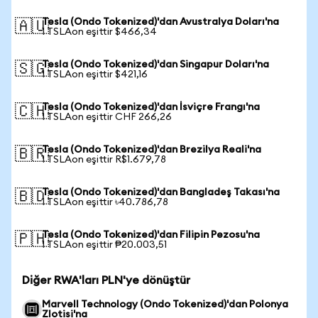
Tesla (Ondo Tokenized)'dan Avustralya Doları'na
🇦🇺
1 TSLAon eşittir $466,34
Tesla (Ondo Tokenized)'dan Singapur Doları'na
🇸🇬
1 TSLAon eşittir $421,16
Tesla (Ondo Tokenized)'dan İsviçre Frangı'na
🇨🇭
1 TSLAon eşittir CHF 266,26
Tesla (Ondo Tokenized)'dan Brezilya Reali'na
🇧🇷
1 TSLAon eşittir R$1.679,78
Tesla (Ondo Tokenized)'dan Bangladeş Takası'na
🇧🇩
1 TSLAon eşittir ৳40.786,78
Tesla (Ondo Tokenized)'dan Filipin Pezosu'na
🇵🇭
1 TSLAon eşittir ₱20.003,51
Diğer RWA'ları PLN'ye dönüştür
Marvell Technology (Ondo Tokenized)'dan Polonya
Zlotisi'na