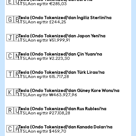
🇪🇺
1 TSLAon eşittir €285,03
Tesla (Ondo Tokenized)'dan İngiliz Sterlini'na
🇬🇧
1 TSLAon eşittir £244,25
Tesla (Ondo Tokenized)'dan Japon Yeni'na
🇯🇵
1 TSLAon eşittir ¥51.999,91
Tesla (Ondo Tokenized)'dan Çin Yuanı'na
🇨🇳
1 TSLAon eşittir ¥2.223,30
Tesla (Ondo Tokenized)'dan Türk Lirası'na
🇹🇷
1 TSLAon eşittir ₺15.717,28
Tesla (Ondo Tokenized)'dan Güney Kore Wonu'na
🇰🇷
1 TSLAon eşittir ₩463.927,96
Tesla (Ondo Tokenized)'dan Rus Rublesi'na
🇷🇺
1 TSLAon eşittir ₽27.108,28
Tesla (Ondo Tokenized)'dan Kanada Doları'na
🇨🇦
1 TSLAon eşittir $459,70