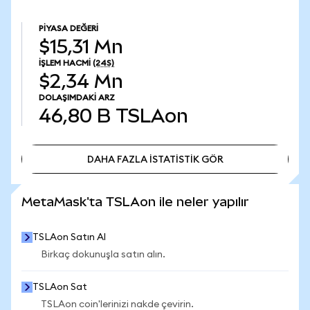
PIYASA DEĞERI
$15,31 Mn
İŞLEM HACMI
(24S)
$2,34 Mn
DOLAŞIMDAKI ARZ
46,80 B
TSLAon
DAHA FAZLA İSTATİSTİK GÖR
DAHA FAZLA İSTATİSTİK GÖR
MetaMask'ta TSLAon ile neler yapılır
TSLAon Satın Al
Birkaç dokunuşla satın alın.
TSLAon Sat
TSLAon coin'lerinizi nakde çevirin.