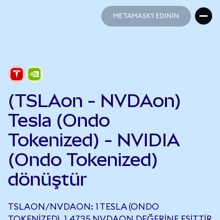
METAMASK'I EDİNİN
METAMASK'I EDİNİN
(TSLAon - NVDAon)
Tesla (Ondo
Tokenized) - NVIDIA
(Ondo Tokenized)
dönüştür
TSLAON/NVDAON: 1 TESLA (ONDO
TOKENIZED), 1,4735 NVDAON DEĞERINE EŞITTIR