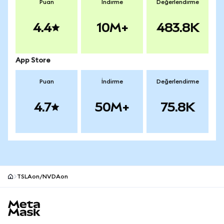
Puan
İndirme
Değerlendirme
4.4
10M+
483.8K
App Store
Puan
İndirme
Değerlendirme
4.7
50M+
75.8K
TSLAon/NVDAon
MetaMask site alt bilgisi