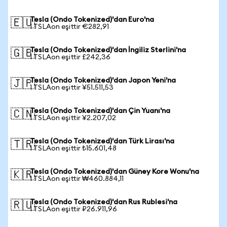
Tesla (Ondo Tokenized)'dan Euro'na
🇪🇺
1 TSLAon eşittir €282,91
Tesla (Ondo Tokenized)'dan İngiliz Sterlini'na
🇬🇧
1 TSLAon eşittir £242,36
Tesla (Ondo Tokenized)'dan Japon Yeni'na
🇯🇵
1 TSLAon eşittir ¥51.511,53
Tesla (Ondo Tokenized)'dan Çin Yuanı'na
🇨🇳
1 TSLAon eşittir ¥2.207,02
Tesla (Ondo Tokenized)'dan Türk Lirası'na
🇹🇷
1 TSLAon eşittir ₺15.601,48
Tesla (Ondo Tokenized)'dan Güney Kore Wonu'na
🇰🇷
1 TSLAon eşittir ₩460.884,11
Tesla (Ondo Tokenized)'dan Rus Rublesi'na
🇷🇺
1 TSLAon eşittir ₽26.911,96