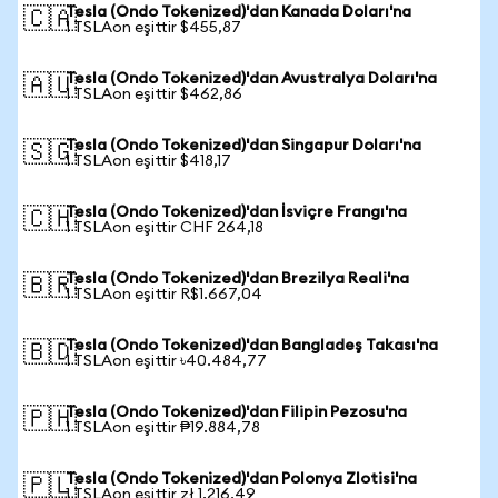
Tesla (Ondo Tokenized)'dan Kanada Doları'na
🇨🇦
1 TSLAon eşittir $455,87
Tesla (Ondo Tokenized)'dan Avustralya Doları'na
🇦🇺
1 TSLAon eşittir $462,86
Tesla (Ondo Tokenized)'dan Singapur Doları'na
🇸🇬
1 TSLAon eşittir $418,17
Tesla (Ondo Tokenized)'dan İsviçre Frangı'na
🇨🇭
1 TSLAon eşittir CHF 264,18
Tesla (Ondo Tokenized)'dan Brezilya Reali'na
🇧🇷
1 TSLAon eşittir R$1.667,04
Tesla (Ondo Tokenized)'dan Bangladeş Takası'na
🇧🇩
1 TSLAon eşittir ৳40.484,77
Tesla (Ondo Tokenized)'dan Filipin Pezosu'na
🇵🇭
1 TSLAon eşittir ₱19.884,78
Tesla (Ondo Tokenized)'dan Polonya Zlotisi'na
🇵🇱
1 TSLAon eşittir zł 1.216,49