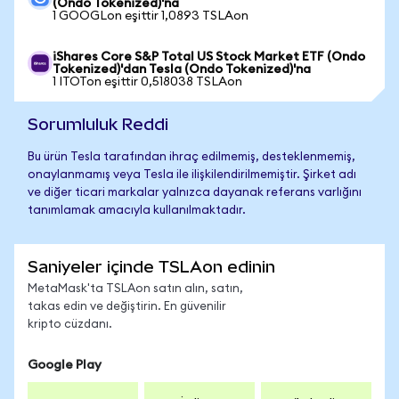
(Ondo Tokenized)'na
1 GOOGLon eşittir 1,0893 TSLAon
iShares Core S&P Total US Stock Market ETF (Ondo
Tokenized)'dan Tesla (Ondo Tokenized)'na
1 ITOTon eşittir 0,518038 TSLAon
Sorumluluk Reddi
Bu ürün Tesla tarafından ihraç edilmemiş, desteklenmemiş,
onaylanmamış veya Tesla ile ilişkilendirilmemiştir. Şirket adı
ve diğer ticari markalar yalnızca dayanak referans varlığını
tanımlamak amacıyla kullanılmaktadır.
Saniyeler içinde TSLAon edinin
MetaMask'ta TSLAon satın alın, satın,
takas edin ve değiştirin. En güvenilir
kripto cüzdanı.
Google Play