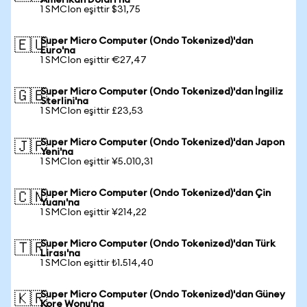
Amerikan Doları'na
1 SMCIon eşittir $31,75
Super Micro Computer (Ondo Tokenized)'dan
🇪🇺
Euro'na
1 SMCIon eşittir €27,47
Super Micro Computer (Ondo Tokenized)'dan İngiliz
🇬🇧
Sterlini'na
1 SMCIon eşittir £23,53
Super Micro Computer (Ondo Tokenized)'dan Japon
🇯🇵
Yeni'na
1 SMCIon eşittir ¥5.010,31
Super Micro Computer (Ondo Tokenized)'dan Çin
🇨🇳
Yuanı'na
1 SMCIon eşittir ¥214,22
Super Micro Computer (Ondo Tokenized)'dan Türk
🇹🇷
Lirası'na
1 SMCIon eşittir ₺1.514,40
Super Micro Computer (Ondo Tokenized)'dan Güney
🇰🇷
Kore Wonu'na