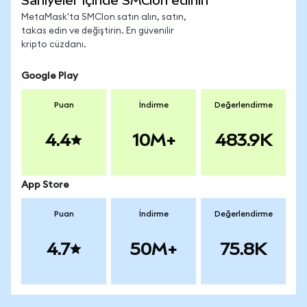
Saniyeler içinde SMCIon edinin
MetaMask'ta SMCIon satın alın, satın,
takas edin ve değiştirin. En güvenilir
kripto cüzdanı.
Google Play
Puan
İndirme
Değerlendirme
4.4
10M+
483.9K
App Store
Puan
İndirme
Değerlendirme
4.7
50M+
75.8K