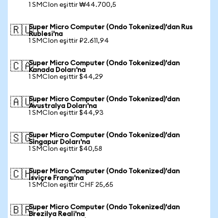
1 SMCIon eşittir ₩44.700,5
Super Micro Computer (Ondo Tokenized)'dan Rus
🇷🇺
Rublesi'na
1 SMCIon eşittir ₽2.611,94
Super Micro Computer (Ondo Tokenized)'dan
🇨🇦
Kanada Doları'na
1 SMCIon eşittir $44,29
Super Micro Computer (Ondo Tokenized)'dan
🇦🇺
Avustralya Doları'na
1 SMCIon eşittir $44,93
Super Micro Computer (Ondo Tokenized)'dan
🇸🇬
Singapur Doları'na
1 SMCIon eşittir $40,58
Super Micro Computer (Ondo Tokenized)'dan
🇨🇭
İsviçre Frangı'na
1 SMCIon eşittir CHF 25,65
Super Micro Computer (Ondo Tokenized)'dan
🇧🇷
Brezilya Reali'na