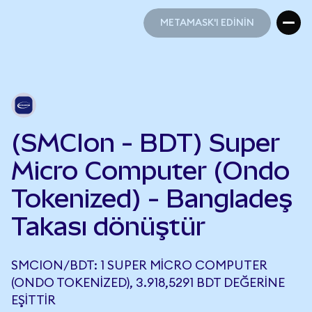
METAMASK'I EDİNİN
METAMASK'I EDİNİN
(SMCIon - BDT) Super
Micro Computer (Ondo
Tokenized) - Bangladeş
Takası dönüştür
SMCION/BDT: 1 SUPER MICRO COMPUTER
(ONDO TOKENIZED), 3.918,5291 BDT DEĞERINE
EŞITTIR