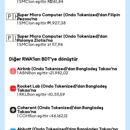
1 SMCIon eşittir R$161,84
Super Micro Computer (Ondo Tokenized)'dan Filipin
🇵🇭
Pezosu'na
1 SMCIon eşittir ₱1.927,38
Super Micro Computer (Ondo Tokenized)'dan
🇵🇱
Polonya Zlotisi'na
1 SMCIon eşittir zł 117,96
Diğer RWA'ları BDT'ye dönüştür
Airbnb (Ondo Tokenized)'dan Bangladeş Takası'na
1 ABNBon eşittir ৳21.982,02
Rocket Lab (Ondo Tokenized)'dan Bangladeş
Takası'na
1 RKLBon eşittir ৳10.311,59
Coherent (Ondo Tokenized)'dan Bangladeş
Takası'na
1 COHRon eşittir ৳46.162,12
Abbott (Ondo Tokenized)'dan Bangladeş Takası'na