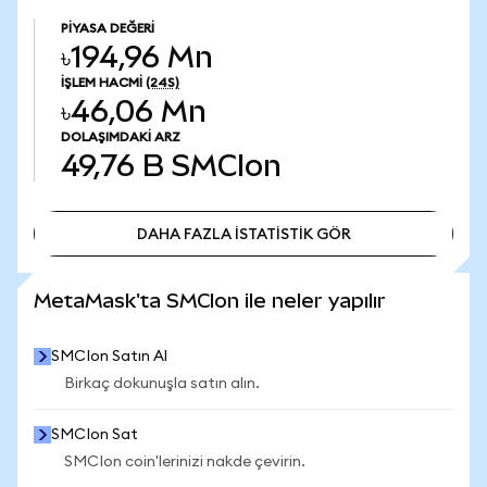
PIYASA DEĞERI
৳194,96 Mn
İŞLEM HACMI
(24S)
৳46,06 Mn
DOLAŞIMDAKI ARZ
49,76 B
SMCIon
DAHA FAZLA İSTATİSTİK GÖR
DAHA FAZLA İSTATİSTİK GÖR
MetaMask'ta SMCIon ile neler yapılır
SMCIon Satın Al
Birkaç dokunuşla satın alın.
SMCIon Sat
SMCIon coin'lerinizi nakde çevirin.