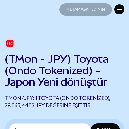
METAMASK'I EDİNİN
METAMASK'I EDİNİN
(TMon - JPY) Toyota
(Ondo Tokenized) -
Japon Yeni dönüştür
TMON/JPY: 1 TOYOTA (ONDO TOKENIZED),
29.865,4483 JPY DEĞERINE EŞITTIR