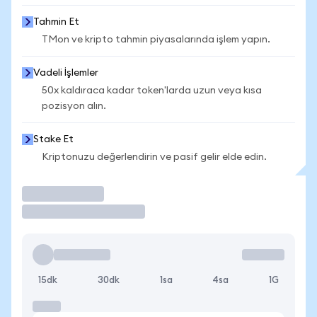
Tahmin Et
TMon ve kripto tahmin piyasalarında işlem yapın.
Vadeli İşlemler
50x kaldıraca kadar token'larda uzun veya kısa
pozisyon alın.
Stake Et
Kriptonuzu değerlendirin ve pasif gelir elde edin.
İşlem Yap
15dk
30dk
1sa
4sa
1G