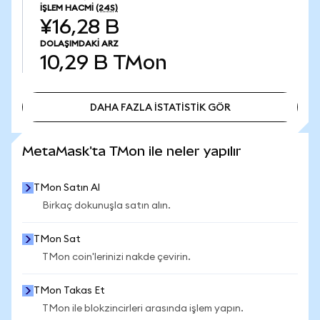
İŞLEM HACMI
(24S)
¥16,28 B
DOLAŞIMDAKI ARZ
10,29 B
TMon
DAHA FAZLA İSTATİSTİK GÖR
DAHA FAZLA İSTATİSTİK GÖR
MetaMask'ta TMon ile neler yapılır
TMon Satın Al
Birkaç dokunuşla satın alın.
TMon Sat
TMon coin'lerinizi nakde çevirin.
TMon Takas Et
TMon ile blokzincirleri arasında işlem yapın.