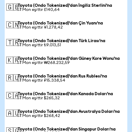
Toyota (Ondo Tokenized)'dan İngiliz Sterlini'na
🇬🇧
1 TMon eşittir £140,64
Toyota (Ondo Tokenized)'dan Çin Yuanı'na
🇨🇳
1 TMon eşittir ¥1.278,42
Toyota (Ondo Tokenized)'dan Türk Lirası'na
🇹🇷
1 TMon eşittir ₺9.013,51
Toyota (Ondo Tokenized)'dan Güney Kore Wonu'na
🇰🇷
1 TMon eşittir ₩268.232,59
Toyota (Ondo Tokenized)'dan Rus Rublesi'na
🇷🇺
1 TMon eşittir ₽15.338,54
Toyota (Ondo Tokenized)'dan Kanada Doları'na
🇨🇦
1 TMon eşittir $265,32
Toyota (Ondo Tokenized)'dan Avustralya Doları'na
🇦🇺
1 TMon eşittir $268,42
Toyota (Ondo Tokenized)'dan Singapur Doları'na
🇸🇬