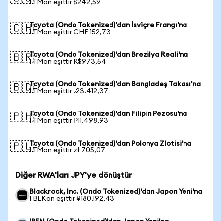
1 TMon eşittir $242,59
Toyota (Ondo Tokenized)'dan İsviçre Frangı'na
🇨🇭
1 TMon eşittir CHF 152,73
Toyota (Ondo Tokenized)'dan Brezilya Reali'na
🇧🇷
1 TMon eşittir R$973,54
Toyota (Ondo Tokenized)'dan Bangladeş Takası'na
🇧🇩
1 TMon eşittir ৳23.412,37
Toyota (Ondo Tokenized)'dan Filipin Pezosu'na
🇵🇭
1 TMon eşittir ₱11.498,93
Toyota (Ondo Tokenized)'dan Polonya Zlotisi'na
🇵🇱
1 TMon eşittir zł 705,07
Diğer RWA'ları JPY'ye dönüştür
Blackrock, Inc. (Ondo Tokenized)'dan Japon Yeni'na
1 BLKon eşittir ¥180.192,43