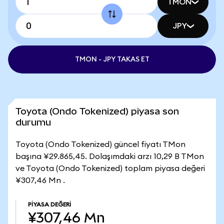
TMON
JPY
TMON - JPY TAKAS ET
Toyota (Ondo Tokenized) piyasa son
durumu
Toyota (Ondo Tokenized) güncel fiyatı TMon
başına ¥29.865,45. Dolaşımdaki arzı 10,29 B TMon
ve Toyota (Ondo Tokenized) toplam piyasa değeri
¥307,46 Mn .
PIYASA DEĞERI
¥307,46 Mn