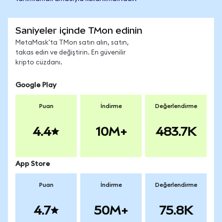
Saniyeler içinde TMon edinin
MetaMask'ta TMon satın alın, satın,
takas edin ve değiştirin. En güvenilir
kripto cüzdanı.
Google Play
Puan
İndirme
Değerlendirme
4.4
10M+
483.7K
App Store
Puan
İndirme
Değerlendirme
4.7
50M+
75.8K