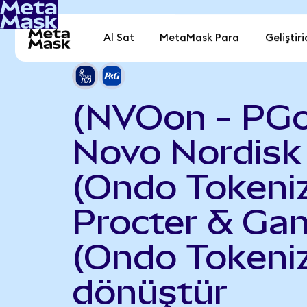
Al Sat
MetaMask Para
Geliştiri
(NVOon - PG
Novo Nordisk
(Ondo Tokeniz
Procter & Ga
(Ondo Tokeni
dönüştür