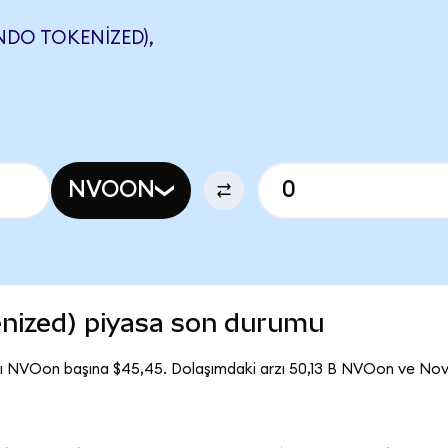
DO TOKENIZED),
NVOON
nized) piyasa son durumu
tı NVOon başına $45,45. Dolaşımdaki arzı 50,13 B NVOon ve No