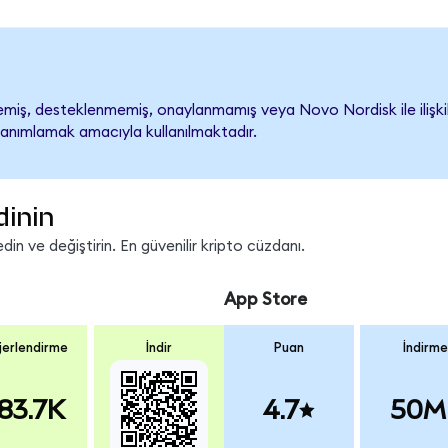
iş, desteklenmemiş, onaylanmamış veya Novo Nordisk ile ilişkilend
tanımlamak amacıyla kullanılmaktadır.
dinin
n ve değiştirin. En güvenilir kripto cüzdanı.
App Store
erlendirme
İndir
Puan
İndirme
83.7K
4.7
50M