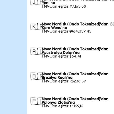
🇯🇵
Yeni'na
1 NVOon eşittir ¥7.165,88
Novo Nordisk (Ondo Tokenized)'dan G
🇰🇷
Kore Wonu'na
1 NVOon eşittir ₩64.359,45
Novo Nordisk (Ondo Tokenized)'dan
🇦🇺
Avustralya Doları'na
1 NVOon eşittir $64,41
Novo Nordisk (Ondo Tokenized)'dan
🇧🇷
Brezilya Reali'na
1 NVOon eşittir R$233,59
Novo Nordisk (Ondo Tokenized)'dan
🇵🇱
Polonya Zlotisi'na
1 NVOon eşittir zł 169,16