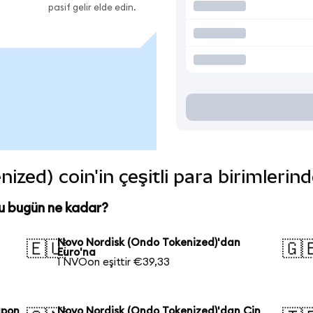
pasif gelir elde edin.
zed) coin'in çeşitli para birimlerin
u bugün ne kadar?
Novo Nordisk (Ondo Tokenized)'dan
🇪🇺
🇬
Euro'na
1 NVOon eşittir €39,33
apon
Novo Nordisk (Ondo Tokenized)'dan Çin