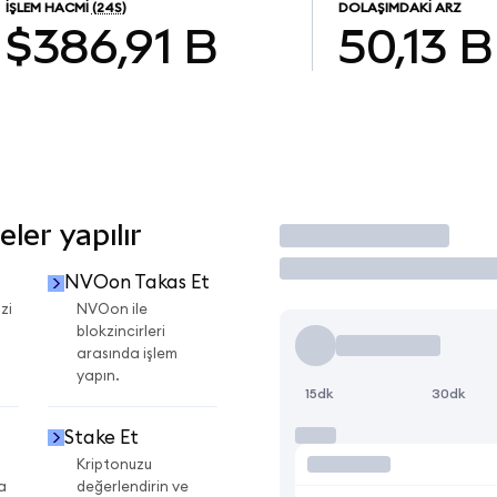
İŞLEM HACMI
(24S)
DOLAŞIMDAKI ARZ
$386,91 B
50,13 B
ler yapılır
İşlem Yap
NVOon Takas Et
zi
NVOon ile
blokzincirleri
arasında işlem
yapın.
15dk
30dk
Stake Et
Kriptonuzu
a
değerlendirin ve