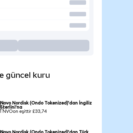
de güncel kuru
Novo Nordisk (Ondo Tokenized)'dan İngiliz

Sterlini'na
1 NVOon eşittir £33,74
Novo Nordisk (Ondo Tokenized)'dan Türk