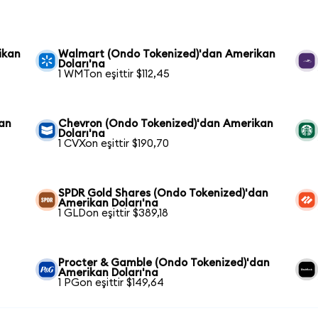
ikan
Walmart (Ondo Tokenized)'dan Amerikan
Doları'na
1 WMTon eşittir $112,45
kan
Chevron (Ondo Tokenized)'dan Amerikan
Doları'na
1 CVXon eşittir $190,70
SPDR Gold Shares (Ondo Tokenized)'dan
Amerikan Doları'na
1 GLDon eşittir $389,18
Procter & Gamble (Ondo Tokenized)'dan
Amerikan Doları'na
1 PGon eşittir $149,64