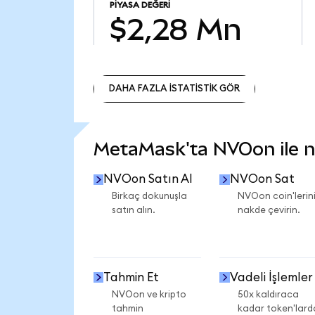
PIYASA DEĞERI
$2,28 Mn
DAHA FAZLA İSTATİSTİK GÖR
DAHA FAZLA İSTATİSTİK GÖR
MetaMask'ta NVOon ile ne
NVOon Satın Al
NVOon Sat
Birkaç dokunuşla
NVOon coin'lerini
satın alın.
nakde çevirin.
Tahmin Et
Vadeli İşlemler
NVOon ve kripto
50x kaldıraca
tahmin
kadar token'lard