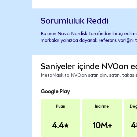
Sorumluluk Reddi
Bu ürün Novo Nordisk tarafından ihraç edilmem
markalar yalnızca dayanak referans varlığını 
Saniyeler içinde NVOon e
MetaMask'ta NVOon satın alın, satın, takas edi
Google Play
Puan
İndirme
Değ
4.4
10M+
4