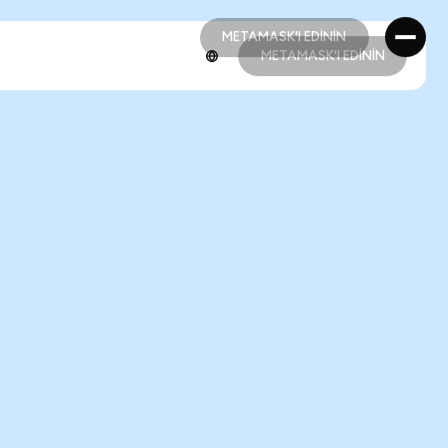
METAMASK'I EDİNİN
METAMASK'I EDİNİN
METAMASK'I EDİNİN
METAMASK'I EDİNİN