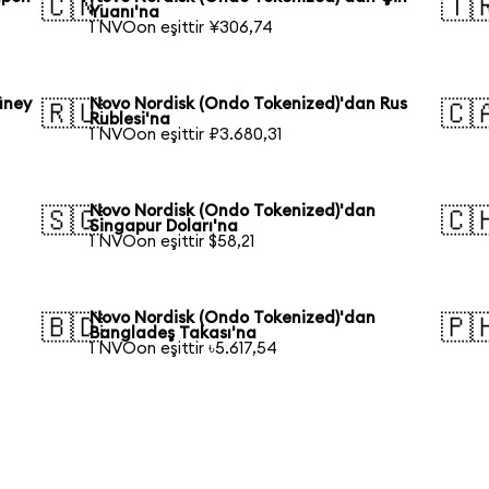
🇨🇳
🇹
Yuanı'na
1 NVOon eşittir ¥306,74
üney
Novo Nordisk (Ondo Tokenized)'dan Rus
🇷🇺
🇨
Rublesi'na
1 NVOon eşittir ₽3.680,31
Novo Nordisk (Ondo Tokenized)'dan
🇸🇬
🇨
Singapur Doları'na
1 NVOon eşittir $58,21
Novo Nordisk (Ondo Tokenized)'dan
🇧🇩
🇵
Bangladeş Takası'na
1 NVOon eşittir ৳5.617,54