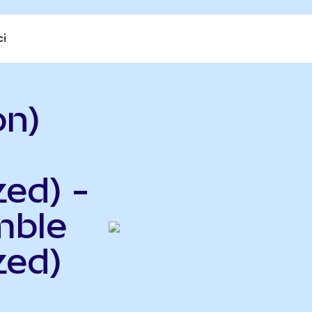
ci
on)
ed) -
mble
zed)