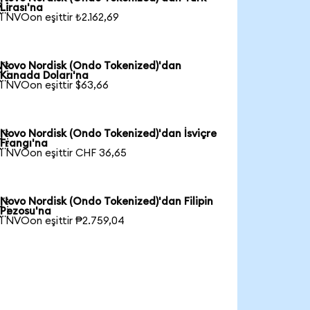

Lirası'na
1 NVOon eşittir ₺2.162,69
Novo Nordisk (Ondo Tokenized)'dan

Kanada Doları'na
1 NVOon eşittir $63,66
Novo Nordisk (Ondo Tokenized)'dan İsviçre

Frangı'na
1 NVOon eşittir CHF 36,65
Novo Nordisk (Ondo Tokenized)'dan Filipin

Pezosu'na
1 NVOon eşittir ₱2.759,04