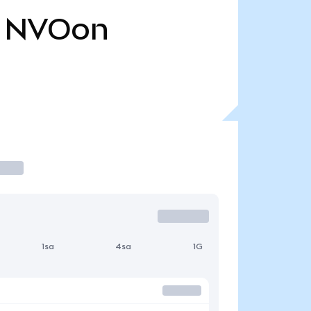
NVOon
1sa
4sa
1G