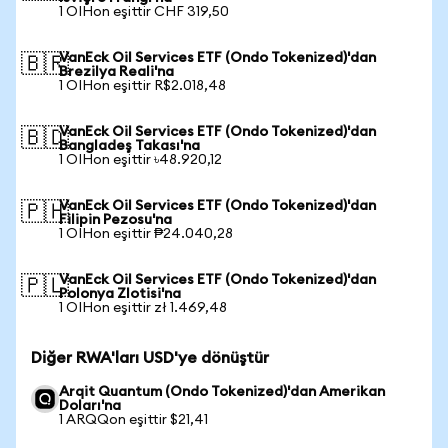
1 OIHon eşittir CHF 319,50
VanEck Oil Services ETF (Ondo Tokenized)'dan
🇧🇷
Brezilya Reali'na
1 OIHon eşittir R$2.018,48
VanEck Oil Services ETF (Ondo Tokenized)'dan
🇧🇩
Bangladeş Takası'na
1 OIHon eşittir ৳48.920,12
VanEck Oil Services ETF (Ondo Tokenized)'dan
🇵🇭
Filipin Pezosu'na
1 OIHon eşittir ₱24.040,28
VanEck Oil Services ETF (Ondo Tokenized)'dan
🇵🇱
Polonya Zlotisi'na
1 OIHon eşittir zł 1.469,48
Diğer RWA'ları USD'ye dönüştür
Arqit Quantum (Ondo Tokenized)'dan Amerikan
Doları'na
1 ARQQon eşittir $21,41