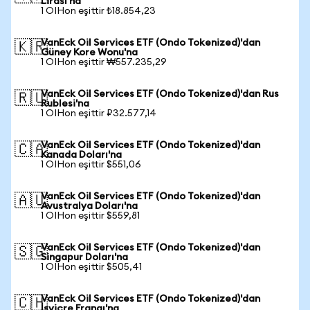
Lirası'na
1 OIHon eşittir ₺18.854,23
VanEck Oil Services ETF (Ondo Tokenized)'dan
🇰🇷
Güney Kore Wonu'na
1 OIHon eşittir ₩557.235,29
VanEck Oil Services ETF (Ondo Tokenized)'dan Rus
🇷🇺
Rublesi'na
1 OIHon eşittir ₽32.577,14
VanEck Oil Services ETF (Ondo Tokenized)'dan
🇨🇦
Kanada Doları'na
1 OIHon eşittir $551,06
VanEck Oil Services ETF (Ondo Tokenized)'dan
🇦🇺
Avustralya Doları'na
1 OIHon eşittir $559,81
VanEck Oil Services ETF (Ondo Tokenized)'dan
🇸🇬
Singapur Doları'na
1 OIHon eşittir $505,41
VanEck Oil Services ETF (Ondo Tokenized)'dan
🇨🇭
İsviçre Frangı'na