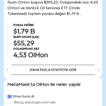
fiyatı OIHon başına $395,23. Dolaşımdaki arzı 4,53
OIHon ve VanEck Oil Services ETF (Ondo
Tokenized) toplam piyasa değeri $1,79 B .
PIYASA DEĞERI
$1,79 B
İŞLEM HACMI
(24S)
$55,29
DOLAŞIMDAKI ARZ
4,53
OIHon
DAHA FAZLA İSTATİSTİK GÖR
DAHA FAZLA İSTATİSTİK GÖR
MetaMask'ta OIHon ile neler yapılır
OIHon Satın Al
Birkaç dokunuşla satın alın.