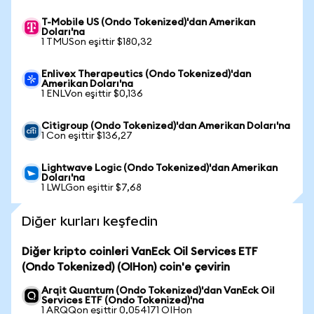
T-Mobile US (Ondo Tokenized)'dan Amerikan
Doları'na
1 TMUSon eşittir $180,32
Enlivex Therapeutics (Ondo Tokenized)'dan
Amerikan Doları'na
1 ENLVon eşittir $0,136
Citigroup (Ondo Tokenized)'dan Amerikan Doları'na
1 Con eşittir $136,27
Lightwave Logic (Ondo Tokenized)'dan Amerikan
Doları'na
1 LWLGon eşittir $7,68
Diğer kurları keşfedin
Diğer kripto coinleri VanEck Oil Services ETF
(Ondo Tokenized) (OIHon) coin'e çevirin
Arqit Quantum (Ondo Tokenized)'dan VanEck Oil
Services ETF (Ondo Tokenized)'na
1 ARQQon eşittir 0,054171 OIHon