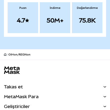
Puan
İndirme
Değerlendirme
4.7
50M+
75.8K
OIHon/REGNon
MetaMask site alt bilgisi
Takas et
Takas İşlemleri
MetaMask Para
Tahmin Et
YENİ
Kripto Al
Geliştiriciler
Perps
YENİ