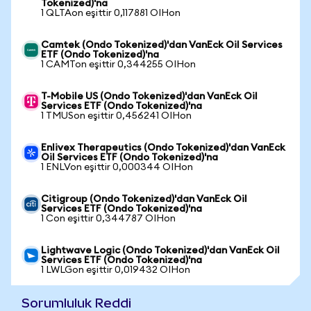
Tokenized)'na
1 QLTAon eşittir 0,117881 OIHon
Camtek (Ondo Tokenized)'dan VanEck Oil Services
ETF (Ondo Tokenized)'na
1 CAMTon eşittir 0,344255 OIHon
T-Mobile US (Ondo Tokenized)'dan VanEck Oil
Services ETF (Ondo Tokenized)'na
1 TMUSon eşittir 0,456241 OIHon
Enlivex Therapeutics (Ondo Tokenized)'dan VanEck
Oil Services ETF (Ondo Tokenized)'na
1 ENLVon eşittir 0,000344 OIHon
Citigroup (Ondo Tokenized)'dan VanEck Oil
Services ETF (Ondo Tokenized)'na
1 Con eşittir 0,344787 OIHon
Lightwave Logic (Ondo Tokenized)'dan VanEck Oil
Services ETF (Ondo Tokenized)'na
1 LWLGon eşittir 0,019432 OIHon
Sorumluluk Reddi