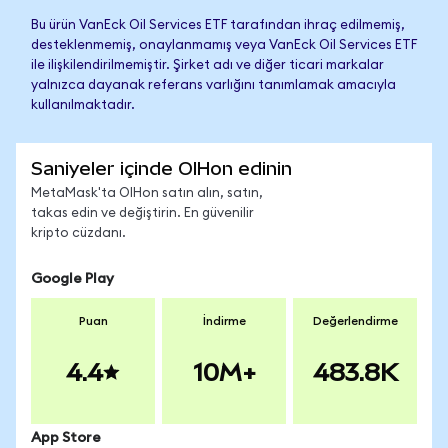
Bu ürün VanEck Oil Services ETF tarafından ihraç edilmemiş,
desteklenmemiş, onaylanmamış veya VanEck Oil Services ETF
ile ilişkilendirilmemiştir. Şirket adı ve diğer ticari markalar
yalnızca dayanak referans varlığını tanımlamak amacıyla
kullanılmaktadır.
Saniyeler içinde OIHon edinin
MetaMask'ta OIHon satın alın, satın,
takas edin ve değiştirin. En güvenilir
kripto cüzdanı.
Google Play
Puan
İndirme
Değerlendirme
4.4
10M+
483.8K
App Store