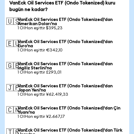
VanEck Oil Services ETF (Ondo Tokenized) kuru
bugün ne kadar?
VanEck Oil Services ETF (Ondo Tokenized)'dan
🇺🇸
Amerikan Doları'na
1 OIHon eşittir $395,23
VanEck Oil Services ETF (Ondo Tokenized)'dan
🇪🇺
Euro'na
1 OIHon eşittir €342,10
VanEck Oil Services ETF (Ondo Tokenized)'dan
🇬🇧
İngiliz Sterlini'na
1 OIHon eşittir £293,01
VanEck Oil Services ETF (Ondo Tokenized)'dan
🇯🇵
Japon Yeni'na
1 OIHon eşittir ¥62.419,33
VanEck Oil Services ETF (Ondo Tokenized)'dan Çin
🇨🇳
Yuanı'na
1 OIHon eşittir ¥2.667,17
VanEck Oil Services ETF (Ondo Tokenized)'dan Türk
🇹🇷