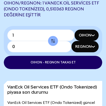
OIHON/REGNON: 1 VANECK OIL SERVICES ETF
(ONDO TOKENIZED), 0,510363 REGNON
DEĞERINE EŞITTIR
OIHON
REGNON
OIHON - REGNON TAKAS ET
VanEck Oil Services ETF (Ondo Tokenized)
piyasa son durumu
VanEck Oil Services ETF (Ondo Tokenized) güncel