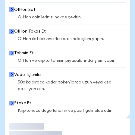
OIHon Sat
OIHon coin'lerinizi nakde çevirin.
OIHon Takas Et
OIHon ile blokzincirleri arasında işlem yapın.
Tahmin Et
OIHon ve kripto tahmin piyasalarında işlem yapın.
Vadeli İşlemler
50x kaldıraca kadar token'larda uzun veya kısa
pozisyon alın.
Stake Et
Kriptonuzu değerlendirin ve pasif gelir elde edin.
İşlem Yap