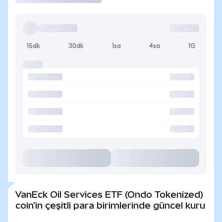
15dk
30dk
1sa
4sa
1G
VanEck Oil Services ETF (Ondo Tokenized)
coin'in çeşitli para birimlerinde güncel kuru