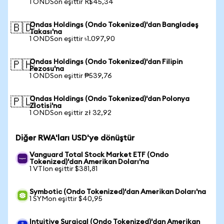
1 ONDSon eşittir R$45,34
Ondas Holdings (Ondo Tokenized)'dan Bangladeş
🇧🇩
Takası'na
1 ONDSon eşittir ৳1.097,90
Ondas Holdings (Ondo Tokenized)'dan Filipin
🇵🇭
Pezosu'na
1 ONDSon eşittir ₱539,76
Ondas Holdings (Ondo Tokenized)'dan Polonya
🇵🇱
Zlotisi'na
1 ONDSon eşittir zł 32,92
Diğer RWA'ları USD'ye dönüştür
Vanguard Total Stock Market ETF (Ondo
Tokenized)'dan Amerikan Doları'na
1 VTIon eşittir $381,81
Symbotic (Ondo Tokenized)'dan Amerikan Doları'na
1 SYMon eşittir $40,95
Intuitive Surgical (Ondo Tokenized)'dan Amerikan