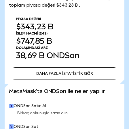
toplam piyasa değeri $343,23 B .
PIYASA DEĞERI
$343,23 B
İŞLEM HACMI
(24S)
$747,85 B
DOLAŞIMDAKI ARZ
38,69 B
ONDSon
DAHA FAZLA İSTATİSTİK GÖR
DAHA FAZLA İSTATİSTİK GÖR
MetaMask'ta ONDSon ile neler yapılır
ONDSon Satın Al
Birkaç dokunuşla satın alın.
ONDSon Sat