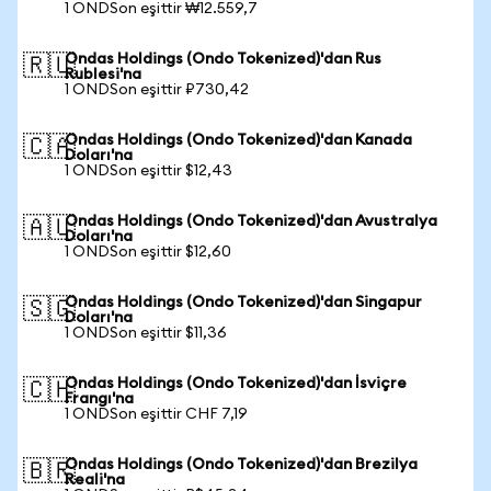
1 ONDSon eşittir ₩12.559,7
Ondas Holdings (Ondo Tokenized)'dan Rus
🇷🇺
Rublesi'na
1 ONDSon eşittir ₽730,42
Ondas Holdings (Ondo Tokenized)'dan Kanada
🇨🇦
Doları'na
1 ONDSon eşittir $12,43
Ondas Holdings (Ondo Tokenized)'dan Avustralya
🇦🇺
Doları'na
1 ONDSon eşittir $12,60
Ondas Holdings (Ondo Tokenized)'dan Singapur
🇸🇬
Doları'na
1 ONDSon eşittir $11,36
Ondas Holdings (Ondo Tokenized)'dan İsviçre
🇨🇭
Frangı'na
1 ONDSon eşittir CHF 7,19
Ondas Holdings (Ondo Tokenized)'dan Brezilya
🇧🇷
Reali'na