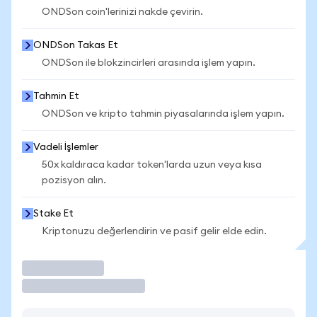
ONDSon coin'lerinizi nakde çevirin.
ONDSon Takas Et
ONDSon ile blokzincirleri arasında işlem yapın.
Tahmin Et
ONDSon ve kripto tahmin piyasalarında işlem yapın.
Vadeli İşlemler
50x kaldıraca kadar token'larda uzun veya kısa
pozisyon alın.
Stake Et
Kriptonuzu değerlendirin ve pasif gelir elde edin.
İşlem Yap