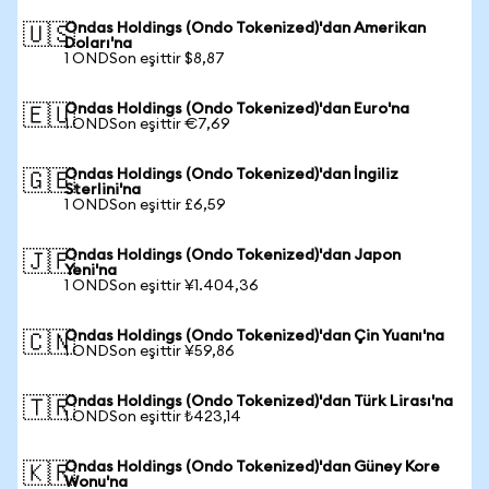
Ondas Holdings (Ondo Tokenized)'dan Amerikan
🇺🇸
Doları'na
1 ONDSon eşittir $8,87
Ondas Holdings (Ondo Tokenized)'dan Euro'na
🇪🇺
1 ONDSon eşittir €7,69
Ondas Holdings (Ondo Tokenized)'dan İngiliz
🇬🇧
Sterlini'na
1 ONDSon eşittir £6,59
Ondas Holdings (Ondo Tokenized)'dan Japon
🇯🇵
Yeni'na
1 ONDSon eşittir ¥1.404,36
Ondas Holdings (Ondo Tokenized)'dan Çin Yuanı'na
🇨🇳
1 ONDSon eşittir ¥59,86
Ondas Holdings (Ondo Tokenized)'dan Türk Lirası'na
🇹🇷
1 ONDSon eşittir ₺423,14
Ondas Holdings (Ondo Tokenized)'dan Güney Kore
🇰🇷
Wonu'na