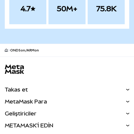
4.7
50M+
75.8K
ONDSon/ARMon
MetaMask site alt bilgisi
Takas et
Takas İşlemleri
MetaMask Para
Tahmin Et
YENİ
Kripto Al
Geliştiriciler
Perps
YENİ
MetaMask Kart
Dökümantasyon
METAMASK'İ EDİN
RWA'lar
mUSD
YENİ
Kontrol Paneli
İşlem Kalkanı