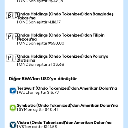
1 ONDSon eşittir R$46,18
Ondas Holdings (Ondo Tokenized)'dan Bangladeş
🇧🇩
Takası'na
1 ONDSon eşittir ৳1.118,17
Ondas Holdings (Ondo Tokenized)'dan Filipin
🇵🇭
Pezosu'na
1 ONDSon eşittir ₱550,00
Ondas Holdings (Ondo Tokenized)'dan Polonya
🇵🇱
Zlotisi'na
1 ONDSon eşittir zł 33,66
Diğer RWA'ları USD'ye dönüştür
Terawulf (Ondo Tokenized)'dan Amerikan Doları'na
1 WULFon eşittir $16,77
Symbotic (Ondo Tokenized)'dan Amerikan Doları'na
1 SYMon eşittir $40,41
Vistra (Ondo Tokenized)'dan Amerikan Doları'na
1 VSTon eşittir $141,58