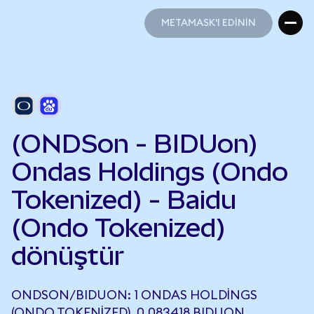
METAMASK'I EDİNİN
METAMASK'I EDİNİN
(ONDSon - BIDUon)
Ondas Holdings (Ondo
Tokenized) - Baidu
(Ondo Tokenized)
dönüştür
ONDSON/BIDUON: 1 ONDAS HOLDINGS
(ONDO TOKENIZED), 0,083418 BIDUON