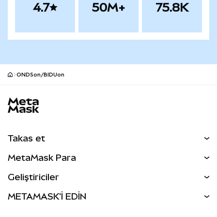
4.7
50M+
75.8K
ONDSon/BIDUon
MetaMask site alt bilgisi
Takas et
Takas İşlemleri
MetaMask Para
Tahmin Et
YENİ
Kripto Al
Geliştiriciler
Perps
YENİ
MetaMask Kart
Dökümantasyon
METAMASK'İ EDİN
RWA'lar
mUSD
YENİ
Kontrol Paneli
İşlem Kalkanı