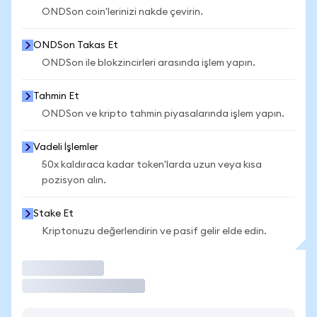
ONDSon coin'lerinizi nakde çevirin.
ONDSon Takas Et
ONDSon ile blokzincirleri arasında işlem yapın.
Tahmin Et
ONDSon ve kripto tahmin piyasalarında işlem yapın.
Vadeli İşlemler
50x kaldıraca kadar token'larda uzun veya kısa
pozisyon alın.
Stake Et
Kriptonuzu değerlendirin ve pasif gelir elde edin.
İşlem Yap