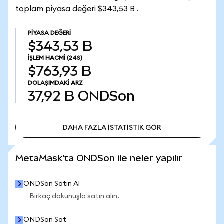
toplam piyasa değeri $343,53 B .
PIYASA DEĞERI
$343,53 B
İŞLEM HACMI
(24S)
$763,93 B
DOLAŞIMDAKI ARZ
37,92 B
ONDSon
DAHA FAZLA İSTATİSTİK GÖR
DAHA FAZLA İSTATİSTİK GÖR
MetaMask'ta ONDSon ile neler yapılır
ONDSon Satın Al
Birkaç dokunuşla satın alın.
ONDSon Sat