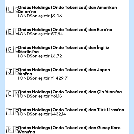
Ondas Holdings (Ondo Tokenized)'dan Amerikan
🇺🇸
Doları'na
1 ONDSon eşittir $9,06
Ondas Holdings (Ondo Tokenized)'dan Euro'na
🇪🇺
1 ONDSon eşittir €7,84
Ondas Holdings (Ondo Tokenized)'dan İngiliz
🇬🇧
Sterlini'na
1 ONDSon eşittir £6,72
Ondas Holdings (Ondo Tokenized)'dan Japon
🇯🇵
Yeni'na
1 ONDSon eşittir ¥1.429,71
Ondas Holdings (Ondo Tokenized)'dan Çin Yuanı'na
🇨🇳
1 ONDSon eşittir ¥61,13
Ondas Holdings (Ondo Tokenized)'dan Türk Lirası'na
🇹🇷
1 ONDSon eşittir ₺432,14
Ondas Holdings (Ondo Tokenized)'dan Güney Kore
🇰🇷
Wonu'na