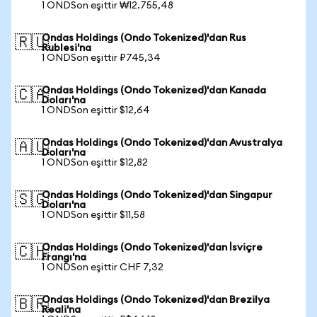
1 ONDSon eşittir ₩12.755,48
Ondas Holdings (Ondo Tokenized)'dan Rus
🇷🇺
Rublesi'na
1 ONDSon eşittir ₽745,34
Ondas Holdings (Ondo Tokenized)'dan Kanada
🇨🇦
Doları'na
1 ONDSon eşittir $12,64
Ondas Holdings (Ondo Tokenized)'dan Avustralya
🇦🇺
Doları'na
1 ONDSon eşittir $12,82
Ondas Holdings (Ondo Tokenized)'dan Singapur
🇸🇬
Doları'na
1 ONDSon eşittir $11,58
Ondas Holdings (Ondo Tokenized)'dan İsviçre
🇨🇭
Frangı'na
1 ONDSon eşittir CHF 7,32
Ondas Holdings (Ondo Tokenized)'dan Brezilya
🇧🇷
Reali'na