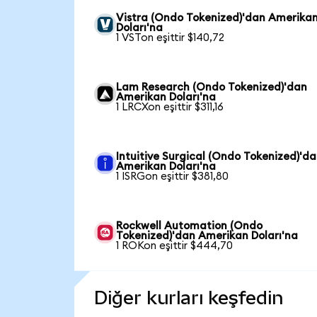
Vistra (Ondo Tokenized)'dan Amerika
Doları'na
1 VSTon eşittir $140,72
Lam Research (Ondo Tokenized)'dan
Amerikan Doları'na
1 LRCXon eşittir $311,16
Intuitive Surgical (Ondo Tokenized)'d
Amerikan Doları'na
1 ISRGon eşittir $381,80
Rockwell Automation (Ondo
Tokenized)'dan Amerikan Doları'na
1 ROKon eşittir $444,70
Diğer kurları keşfedin