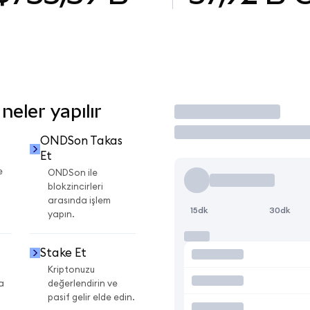
eler yapılır
İşlem Yap
ONDSon Takas
Et
e
ONDSon ile
blokzincirleri
arasında işlem
15dk
30dk
yapın.
Stake Et
Kriptonuzu
a
değerlendirin ve
pasif gelir elde edin.