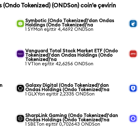
s (Ondo Tokenized) (ONDSon) coin'e çevirin
Symbotic (Ondo Tokenized)'dan Ondas
Holdings (Ondo Tokenized)'na
1 SYMon eşittir 4,4692 ONDSon
Vanguard Total Stock Market ETF (Ondo
Tokenized)'dan Ondas Holdings (Ondo
Tokenized)'na
1 VTIon eşittir 42,6256 ONDSon
an
Galaxy Digital (Ondo Tokenized)'dan
Ondas Holdings (Ondo Tokenized)'na
1 GLXYon eşittir 2,2335 ONDSon
SharpLink Gaming (Ondo Tokenized)'dan
Ondas Holdings (Ondo Tokenized)'na
1 SBETon eşittir 0,702643 ONDSon