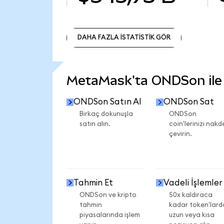
DAHA FAZLA İSTATİSTİK GÖR
DAHA FAZLA İSTATİSTİK GÖR
MetaMask'ta ONDSon ile n
ONDSon Satın Al
ONDSon Sat
Birkaç dokunuşla
ONDSon
satın alın.
coin'lerinizi nakd
çevirin.
Tahmin Et
Vadeli İşlemler
ONDSon ve kripto
50x kaldıraca
tahmin
kadar token'lard
piyasalarında işlem
uzun veya kısa