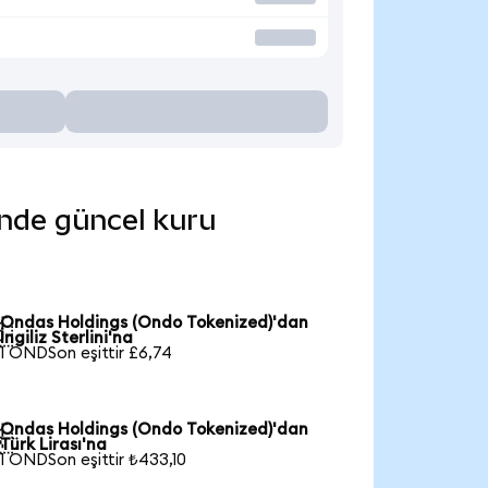
inde güncel kuru
Ondas Holdings (Ondo Tokenized)'dan

İngiliz Sterlini'na
1 ONDSon eşittir £6,74
Ondas Holdings (Ondo Tokenized)'dan

Türk Lirası'na
1 ONDSon eşittir ₺433,10