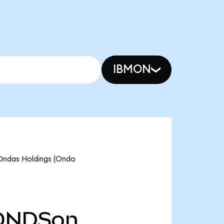
IBMON
 Ondas Holdings (Ondo
ONDSon