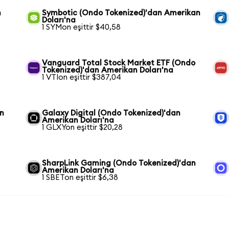
n
Symbotic (Ondo Tokenized)'dan Amerikan
Doları'na
1 SYMon eşittir $40,58
Vanguard Total Stock Market ETF (Ondo
Tokenized)'dan Amerikan Doları'na
1 VTIon eşittir $387,04
an
Galaxy Digital (Ondo Tokenized)'dan
Amerikan Doları'na
1 GLXYon eşittir $20,28
SharpLink Gaming (Ondo Tokenized)'dan
Amerikan Doları'na
1 SBETon eşittir $6,38