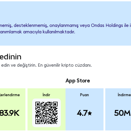
emiş, desteklenmemiş, onaylanmamış veya Ondas Holdings ile ilişki
tanımlamak amacıyla kullanılmaktadır.
edinin
in ve değiştirin. En güvenilir kripto cüzdanı.
App Store
erlendirme
İndir
Puan
İndirme
83.9K
4.7
50M