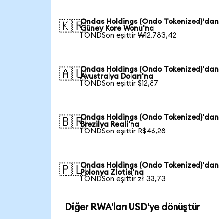
Ondas Holdings (Ondo Tokenized)'dan
🇰🇷
Güney Kore Wonu'na
1 ONDSon eşittir ₩12.783,42
Ondas Holdings (Ondo Tokenized)'dan
🇦🇺
Avustralya Doları'na
1 ONDSon eşittir $12,87
Ondas Holdings (Ondo Tokenized)'dan
🇧🇷
Brezilya Reali'na
1 ONDSon eşittir R$46,28
Ondas Holdings (Ondo Tokenized)'dan
🇵🇱
Polonya Zlotisi'na
1 ONDSon eşittir zł 33,73
Diğer RWA'ları USD'ye dönüştür