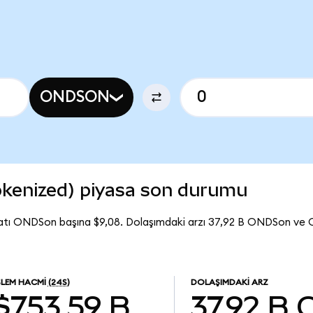
ONDSON
kenized) piyasa son durumu
atı ONDSon başına $9,08. Dolaşımdaki arzı 37,92 B ONDSon ve
ŞLEM HACMI
(24S)
DOLAŞIMDAKI ARZ
$753,59 B
37,92 B