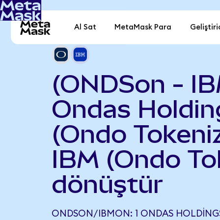
Al Sat
MetaMask Para
Geliştiri
(ONDSon - I
Ondas Holdin
(Ondo Tokeniz
IBM (Ondo To
dönüştür
ONDSON/IBMON: 1 ONDAS HOLDINGS