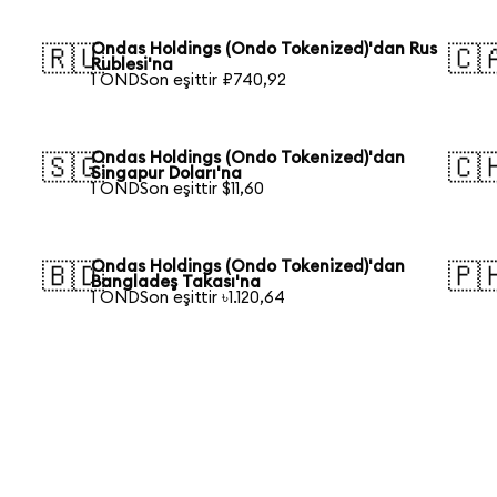
Ondas Holdings (Ondo Tokenized)'dan Rus
🇷🇺
🇨
Rublesi'na
1 ONDSon eşittir ₽740,92
Ondas Holdings (Ondo Tokenized)'dan
🇸🇬
🇨
Singapur Doları'na
1 ONDSon eşittir $11,60
Ondas Holdings (Ondo Tokenized)'dan
🇧🇩
🇵
Bangladeş Takası'na
1 ONDSon eşittir ৳1.120,64