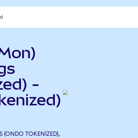
ci
BMon)
gs
ed) -
kenized)
 (ONDO TOKENIZED),