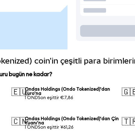
nized) coin'in çeşitli para birimler
uru bugün ne kadar?
Ondas Holdings (Ondo Tokenized)'dan
🇪🇺
🇬
Euro'na
1 ONDSon eşittir €7,86
Ondas Holdings (Ondo Tokenized)'dan Çin
🇨🇳
🇹
Yuanı'na
1 ONDSon eşittir ¥61,26