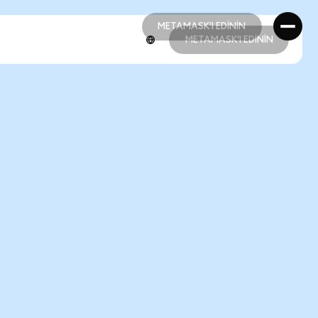
METAMASK'I EDİNİN
METAMASK'I EDİNİN
METAMASK'I EDİNİN
METAMASK'I EDİNİN