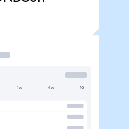
1sa
4sa
1G