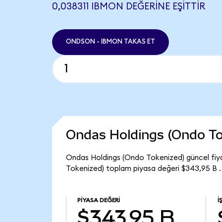
0,038311 IBMON DEĞERINE EŞITTIR
ONDSON - IBMON TAKAS ET
Ondas Holdings (Ondo To
Ondas Holdings (Ondo Tokenized) güncel fiy
Tokenized) toplam piyasa değeri $343,95 B .
PIYASA DEĞERI
İ
$343,95 B