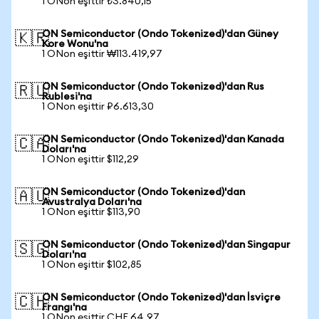
1 ONon eşittir ₺3.840,15
ON Semiconductor (Ondo Tokenized)'dan Güney
🇰🇷
Kore Wonu'na
1 ONon eşittir ₩113.419,97
ON Semiconductor (Ondo Tokenized)'dan Rus
🇷🇺
Rublesi'na
1 ONon eşittir ₽6.613,30
ON Semiconductor (Ondo Tokenized)'dan Kanada
🇨🇦
Doları'na
1 ONon eşittir $112,29
ON Semiconductor (Ondo Tokenized)'dan
🇦🇺
Avustralya Doları'na
1 ONon eşittir $113,90
ON Semiconductor (Ondo Tokenized)'dan Singapur
🇸🇬
Doları'na
1 ONon eşittir $102,85
ON Semiconductor (Ondo Tokenized)'dan İsviçre
🇨🇭
Frangı'na
1 ONon eşittir CHF 64,97