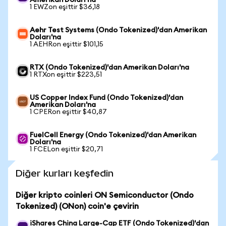
Amerikan Doları'na
1 EWZon eşittir $36,18
Aehr Test Systems (Ondo Tokenized)'dan Amerikan
Doları'na
1 AEHRon eşittir $101,15
RTX (Ondo Tokenized)'dan Amerikan Doları'na
1 RTXon eşittir $223,51
US Copper Index Fund (Ondo Tokenized)'dan
Amerikan Doları'na
1 CPERon eşittir $40,87
FuelCell Energy (Ondo Tokenized)'dan Amerikan
Doları'na
1 FCELon eşittir $20,71
Diğer kurları keşfedin
Diğer kripto coinleri ON Semiconductor (Ondo
Tokenized) (ONon) coin'e çevirin
iShares China Large-Cap ETF (Ondo Tokenized)'dan