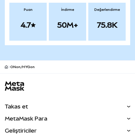
Puan
İndirme
Değerlendirme
4.7
50M+
75.8K
ONon/HYGon
MetaMask site alt bilgisi
Takas et
Takas İşlemleri
MetaMask Para
Tahmin Et
YENİ
Kripto Al
Geliştiriciler
Perps
YENİ