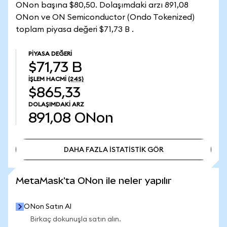
ONon başına $80,50. Dolaşımdaki arzı 891,08
ONon ve ON Semiconductor (Ondo Tokenized)
toplam piyasa değeri $71,73 B .
PIYASA DEĞERI
$71,73 B
İŞLEM HACMI
(24S)
$865,33
DOLAŞIMDAKI ARZ
891,08
ONon
DAHA FAZLA İSTATİSTİK GÖR
DAHA FAZLA İSTATİSTİK GÖR
MetaMask'ta ONon ile neler yapılır
ONon Satın Al
Birkaç dokunuşla satın alın.