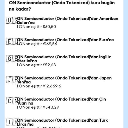
ON Semiconductor (Ondo Tokenized) kuru bugün
ne kadar?
ON Semiconductor (Ondo Tokenized)'dan Amerikan
🇺🇸
Doları'na
1 ONon eşittir $80,50
ON Semiconductor (Ondo Tokenized)'dan Euro'na
🇪🇺
1 ONon eşittir €69,56
ON Semiconductor (Ondo Tokenized)'dan İngiliz
🇬🇧
Sterlini'na
1 ONon eşittir £59,63
ON Semiconductor (Ondo Tokenized)'dan Japon
🇯🇵
Yeni'na
1 ONon eşittir ¥12.669,6
ON Semiconductor (Ondo Tokenized)'dan Çin
🇨🇳
Yuanı'na
1 ONon eşittir ¥543,29
ON Semiconductor (Ondo Tokenized)'dan Türk
🇹🇷
Lirası'na