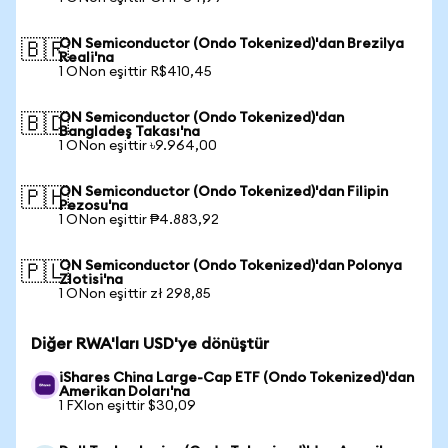
ON Semiconductor (Ondo Tokenized)'dan Brezilya
🇧🇷
Reali'na
1 ONon eşittir R$410,45
ON Semiconductor (Ondo Tokenized)'dan
🇧🇩
Bangladeş Takası'na
1 ONon eşittir ৳9.964,00
ON Semiconductor (Ondo Tokenized)'dan Filipin
🇵🇭
Pezosu'na
1 ONon eşittir ₱4.883,92
ON Semiconductor (Ondo Tokenized)'dan Polonya
🇵🇱
Zlotisi'na
1 ONon eşittir zł 298,85
Diğer RWA'ları USD'ye dönüştür
iShares China Large-Cap ETF (Ondo Tokenized)'dan
Amerikan Doları'na
1 FXIon eşittir $30,09