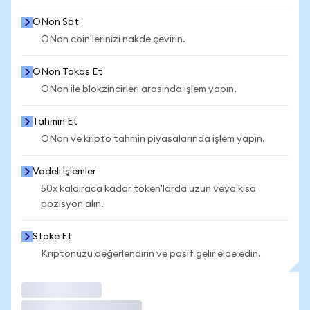
ONon Sat
ONon coin'lerinizi nakde çevirin.
ONon Takas Et
ONon ile blokzincirleri arasında işlem yapın.
Tahmin Et
ONon ve kripto tahmin piyasalarında işlem yapın.
Vadeli İşlemler
50x kaldıraca kadar token'larda uzun veya kısa
pozisyon alın.
Stake Et
Kriptonuzu değerlendirin ve pasif gelir elde edin.
İşlem Yap