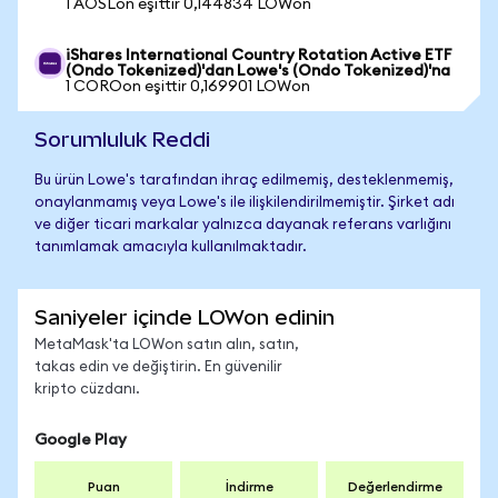
1 AOSLon eşittir 0,144834 LOWon
iShares International Country Rotation Active ETF
(Ondo Tokenized)'dan Lowe's (Ondo Tokenized)'na
1 COROon eşittir 0,169901 LOWon
Sorumluluk Reddi
Bu ürün Lowe's tarafından ihraç edilmemiş, desteklenmemiş,
onaylanmamış veya Lowe's ile ilişkilendirilmemiştir. Şirket adı
ve diğer ticari markalar yalnızca dayanak referans varlığını
tanımlamak amacıyla kullanılmaktadır.
Saniyeler içinde LOWon edinin
MetaMask'ta LOWon satın alın, satın,
takas edin ve değiştirin. En güvenilir
kripto cüzdanı.
Google Play
Puan
İndirme
Değerlendirme