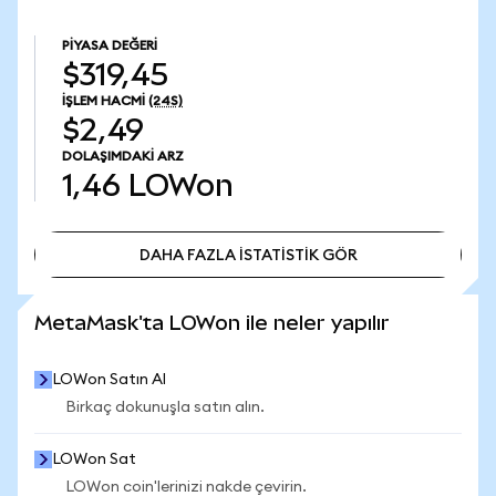
PIYASA DEĞERI
$319,45
İŞLEM HACMI
(24S)
$2,49
DOLAŞIMDAKI ARZ
1,46
LOWon
DAHA FAZLA İSTATİSTİK GÖR
DAHA FAZLA İSTATİSTİK GÖR
MetaMask'ta LOWon ile neler yapılır
LOWon Satın Al
Birkaç dokunuşla satın alın.
LOWon Sat
LOWon coin'lerinizi nakde çevirin.