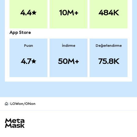
4.4
10M+
484K
App Store
Puan
İndirme
Değerlendirme
4.7
50M+
75.8K
LOWon/ONon
MetaMask site alt bilgisi