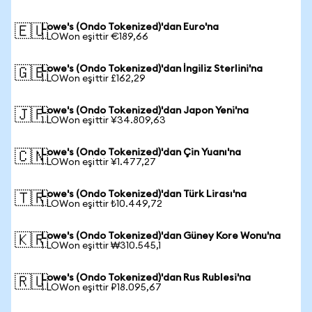
Lowe's (Ondo Tokenized)'dan Euro'na
🇪🇺
1 LOWon eşittir €189,66
Lowe's (Ondo Tokenized)'dan İngiliz Sterlini'na
🇬🇧
1 LOWon eşittir £162,29
Lowe's (Ondo Tokenized)'dan Japon Yeni'na
🇯🇵
1 LOWon eşittir ¥34.809,63
Lowe's (Ondo Tokenized)'dan Çin Yuanı'na
🇨🇳
1 LOWon eşittir ¥1.477,27
Lowe's (Ondo Tokenized)'dan Türk Lirası'na
🇹🇷
1 LOWon eşittir ₺10.449,72
Lowe's (Ondo Tokenized)'dan Güney Kore Wonu'na
🇰🇷
1 LOWon eşittir ₩310.545,1
Lowe's (Ondo Tokenized)'dan Rus Rublesi'na
🇷🇺
1 LOWon eşittir ₽18.095,67