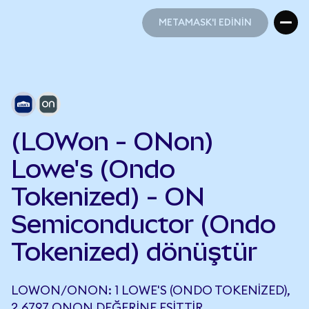
METAMASK'I EDİNİN
METAMASK'I EDİNİN
(LOWon - ONon)
Lowe's (Ondo
Tokenized) - ON
Semiconductor (Ondo
Tokenized) dönüştür
LOWON/ONON: 1 LOWE'S (ONDO TOKENIZED),
2,6797 ONON DEĞERINE EŞITTIR