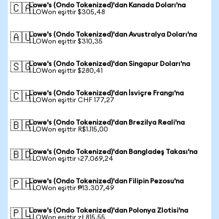
Lowe's (Ondo Tokenized)'dan Kanada Doları'na
🇨🇦
1 LOWon eşittir $305,48
Lowe's (Ondo Tokenized)'dan Avustralya Doları'na
🇦🇺
1 LOWon eşittir $310,35
Lowe's (Ondo Tokenized)'dan Singapur Doları'na
🇸🇬
1 LOWon eşittir $280,41
Lowe's (Ondo Tokenized)'dan İsviçre Frangı'na
🇨🇭
1 LOWon eşittir CHF 177,27
Lowe's (Ondo Tokenized)'dan Brezilya Reali'na
🇧🇷
1 LOWon eşittir R$1.115,00
Lowe's (Ondo Tokenized)'dan Bangladeş Takası'na
🇧🇩
1 LOWon eşittir ৳27.069,24
Lowe's (Ondo Tokenized)'dan Filipin Pezosu'na
🇵🇭
1 LOWon eşittir ₱13.307,49
Lowe's (Ondo Tokenized)'dan Polonya Zlotisi'na
🇵🇱
1 LOWon eşittir zł 815,55