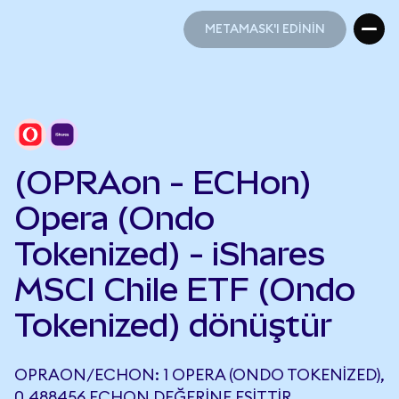
METAMASK'I EDİNİN
METAMASK'I EDİNİN
(OPRAon - ECHon)
Opera (Ondo
Tokenized) - iShares
MSCI Chile ETF (Ondo
Tokenized) dönüştür
OPRAON/ECHON: 1 OPERA (ONDO TOKENIZED),
0,488456 ECHON DEĞERINE EŞITTIR