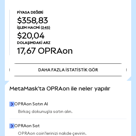
PIYASA DEĞERI
$358,83
İŞLEM HACMI
(24S)
$20,04
DOLAŞIMDAKI ARZ
17,67
OPRAon
DAHA FAZLA İSTATİSTİK GÖR
DAHA FAZLA İSTATİSTİK GÖR
MetaMask'ta OPRAon ile neler yapılır
OPRAon Satın Al
Birkaç dokunuşla satın alın.
OPRAon Sat
OPRAon coin'lerinizi nakde çevirin.