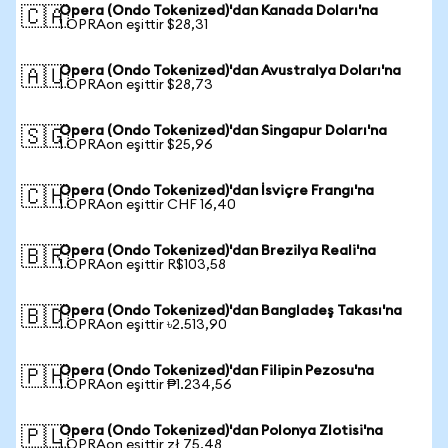
Opera (Ondo Tokenized)'dan Kanada Doları'na
🇨🇦
1 OPRAon eşittir $28,31
Opera (Ondo Tokenized)'dan Avustralya Doları'na
🇦🇺
1 OPRAon eşittir $28,73
Opera (Ondo Tokenized)'dan Singapur Doları'na
🇸🇬
1 OPRAon eşittir $25,96
Opera (Ondo Tokenized)'dan İsviçre Frangı'na
🇨🇭
1 OPRAon eşittir CHF 16,40
Opera (Ondo Tokenized)'dan Brezilya Reali'na
🇧🇷
1 OPRAon eşittir R$103,58
Opera (Ondo Tokenized)'dan Bangladeş Takası'na
🇧🇩
1 OPRAon eşittir ৳2.513,90
Opera (Ondo Tokenized)'dan Filipin Pezosu'na
🇵🇭
1 OPRAon eşittir ₱1.234,56
Opera (Ondo Tokenized)'dan Polonya Zlotisi'na
🇵🇱
1 OPRAon eşittir zł 75,48