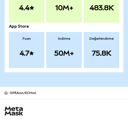
4.4
10M+
483.8K
App Store
Puan
İndirme
Değerlendirme
4.7
50M+
75.8K
OPRAon/ECHon
MetaMask site alt bilgisi