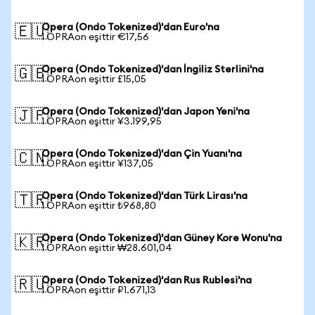
Opera (Ondo Tokenized)'dan Euro'na
🇪🇺
1 OPRAon eşittir €17,56
Opera (Ondo Tokenized)'dan İngiliz Sterlini'na
🇬🇧
1 OPRAon eşittir £15,05
Opera (Ondo Tokenized)'dan Japon Yeni'na
🇯🇵
1 OPRAon eşittir ¥3.199,95
Opera (Ondo Tokenized)'dan Çin Yuanı'na
🇨🇳
1 OPRAon eşittir ¥137,05
Opera (Ondo Tokenized)'dan Türk Lirası'na
🇹🇷
1 OPRAon eşittir ₺968,80
Opera (Ondo Tokenized)'dan Güney Kore Wonu'na
🇰🇷
1 OPRAon eşittir ₩28.601,04
Opera (Ondo Tokenized)'dan Rus Rublesi'na
🇷🇺
1 OPRAon eşittir ₽1.671,13