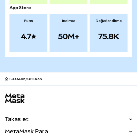
App Store
Puan
İndirme
Değerlendirme
4.7
50M+
75.8K
CLOAon/OPRAon
MetaMask site alt bilgisi
Takas et
Takas İşlemleri
MetaMask Para
Tahmin Et
YENİ