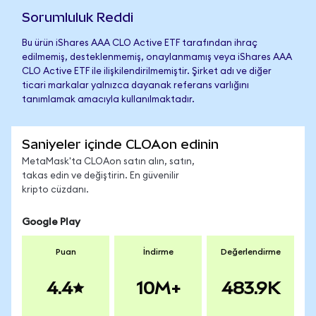
Sorumluluk Reddi
Bu ürün iShares AAA CLO Active ETF tarafından ihraç
edilmemiş, desteklenmemiş, onaylanmamış veya iShares AAA
CLO Active ETF ile ilişkilendirilmemiştir. Şirket adı ve diğer
ticari markalar yalnızca dayanak referans varlığını
tanımlamak amacıyla kullanılmaktadır.
Saniyeler içinde CLOAon edinin
MetaMask'ta CLOAon satın alın, satın,
takas edin ve değiştirin. En güvenilir
kripto cüzdanı.
Google Play
Puan
İndirme
Değerlendirme
4.4
10M+
483.9K