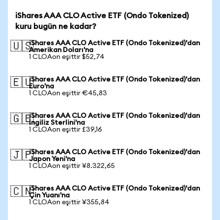
iShares AAA CLO Active ETF (Ondo Tokenized)
kuru bugün ne kadar?
iShares AAA CLO Active ETF (Ondo Tokenized)'dan
🇺🇸
Amerikan Doları'na
1 CLOAon eşittir $52,74
iShares AAA CLO Active ETF (Ondo Tokenized)'dan
🇪🇺
Euro'na
1 CLOAon eşittir €45,83
iShares AAA CLO Active ETF (Ondo Tokenized)'dan
🇬🇧
İngiliz Sterlini'na
1 CLOAon eşittir £39,16
iShares AAA CLO Active ETF (Ondo Tokenized)'dan
🇯🇵
Japon Yeni'na
1 CLOAon eşittir ¥8.322,65
iShares AAA CLO Active ETF (Ondo Tokenized)'dan
🇨🇳
Çin Yuanı'na
1 CLOAon eşittir ¥355,84