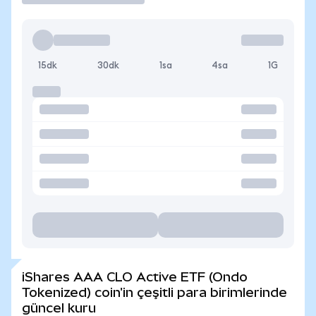
15dk
30dk
1sa
4sa
1G
iShares AAA CLO Active ETF (Ondo
Tokenized) coin'in çeşitli para birimlerinde
güncel kuru