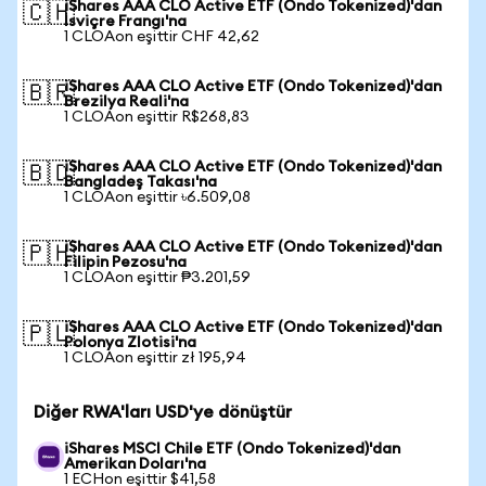
iShares AAA CLO Active ETF (Ondo Tokenized)'dan
🇨🇭
İsviçre Frangı'na
1 CLOAon eşittir CHF 42,62
iShares AAA CLO Active ETF (Ondo Tokenized)'dan
🇧🇷
Brezilya Reali'na
1 CLOAon eşittir R$268,83
iShares AAA CLO Active ETF (Ondo Tokenized)'dan
🇧🇩
Bangladeş Takası'na
1 CLOAon eşittir ৳6.509,08
iShares AAA CLO Active ETF (Ondo Tokenized)'dan
🇵🇭
Filipin Pezosu'na
1 CLOAon eşittir ₱3.201,59
iShares AAA CLO Active ETF (Ondo Tokenized)'dan
🇵🇱
Polonya Zlotisi'na
1 CLOAon eşittir zł 195,94
Diğer RWA'ları USD'ye dönüştür
iShares MSCI Chile ETF (Ondo Tokenized)'dan
Amerikan Doları'na
1 ECHon eşittir $41,58