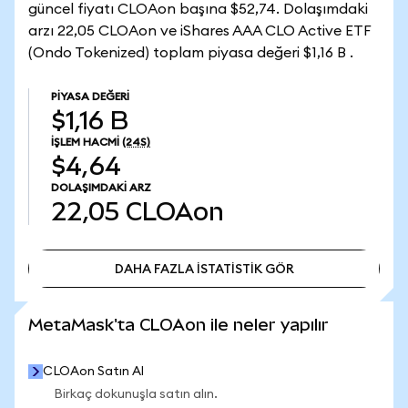
güncel fiyatı CLOAon başına $52,74. Dolaşımdaki
arzı 22,05 CLOAon ve iShares AAA CLO Active ETF
(Ondo Tokenized) toplam piyasa değeri $1,16 B .
PIYASA DEĞERI
$1,16 B
İŞLEM HACMI
(24S)
$4,64
DOLAŞIMDAKI ARZ
22,05
CLOAon
DAHA FAZLA İSTATİSTİK GÖR
DAHA FAZLA İSTATİSTİK GÖR
MetaMask'ta CLOAon ile neler yapılır
CLOAon Satın Al
Birkaç dokunuşla satın alın.