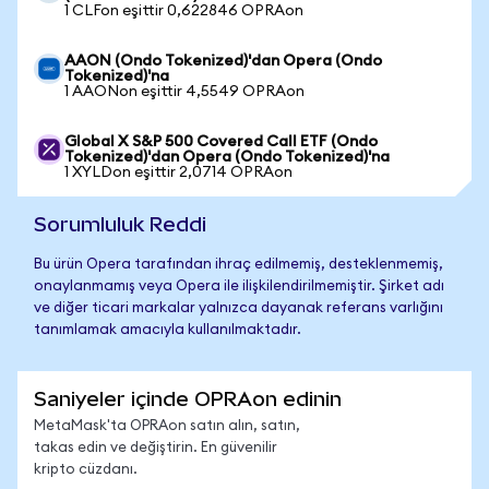
1 CLFon eşittir 0,622846 OPRAon
AAON (Ondo Tokenized)'dan Opera (Ondo
Tokenized)'na
1 AAONon eşittir 4,5549 OPRAon
Global X S&P 500 Covered Call ETF (Ondo
Tokenized)'dan Opera (Ondo Tokenized)'na
1 XYLDon eşittir 2,0714 OPRAon
Sorumluluk Reddi
Bu ürün Opera tarafından ihraç edilmemiş, desteklenmemiş,
onaylanmamış veya Opera ile ilişkilendirilmemiştir. Şirket adı
ve diğer ticari markalar yalnızca dayanak referans varlığını
tanımlamak amacıyla kullanılmaktadır.
Saniyeler içinde OPRAon edinin
MetaMask'ta OPRAon satın alın, satın,
takas edin ve değiştirin. En güvenilir
kripto cüzdanı.