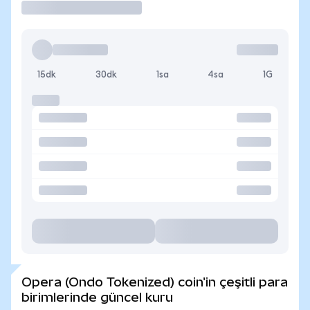
15dk
30dk
1sa
4sa
1G
Opera (Ondo Tokenized) coin'in çeşitli para
birimlerinde güncel kuru