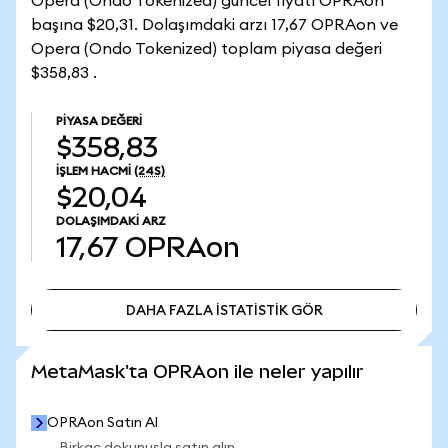
Opera (Ondo Tokenized) güncel fiyatı OPRAon
başına $20,31. Dolaşımdaki arzı 17,67 OPRAon ve
Opera (Ondo Tokenized) toplam piyasa değeri
$358,83 .
PIYASA DEĞERI
$358,83
İŞLEM HACMI
(24S)
$20,04
DOLAŞIMDAKI ARZ
17,67
OPRAon
DAHA FAZLA İSTATİSTİK GÖR
DAHA FAZLA İSTATİSTİK GÖR
MetaMask'ta OPRAon ile neler yapılır
OPRAon Satın Al