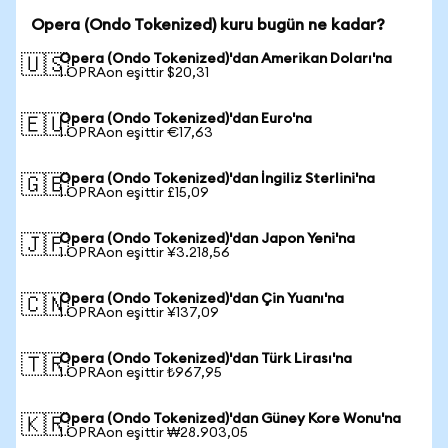
Opera (Ondo Tokenized) kuru bugün ne kadar?
Opera (Ondo Tokenized)'dan Amerikan Doları'na
🇺🇸
1 OPRAon eşittir $20,31
Opera (Ondo Tokenized)'dan Euro'na
🇪🇺
1 OPRAon eşittir €17,63
Opera (Ondo Tokenized)'dan İngiliz Sterlini'na
🇬🇧
1 OPRAon eşittir £15,09
Opera (Ondo Tokenized)'dan Japon Yeni'na
🇯🇵
1 OPRAon eşittir ¥3.218,56
Opera (Ondo Tokenized)'dan Çin Yuanı'na
🇨🇳
1 OPRAon eşittir ¥137,09
Opera (Ondo Tokenized)'dan Türk Lirası'na
🇹🇷
1 OPRAon eşittir ₺967,95
Opera (Ondo Tokenized)'dan Güney Kore Wonu'na
🇰🇷
1 OPRAon eşittir ₩28.903,05