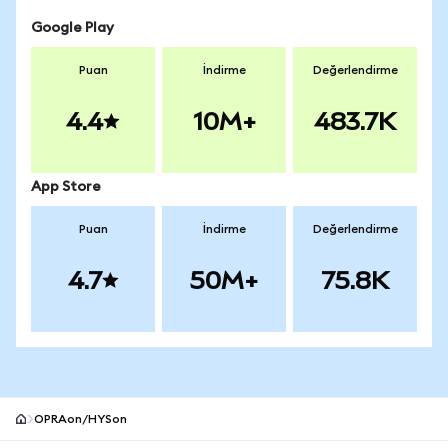
Google Play
Puan
İndirme
Değerlendirme
4.4
10M+
483.7K
App Store
Puan
İndirme
Değerlendirme
4.7
50M+
75.8K
OPRAon/HYSon
MetaMask site alt bilgisi