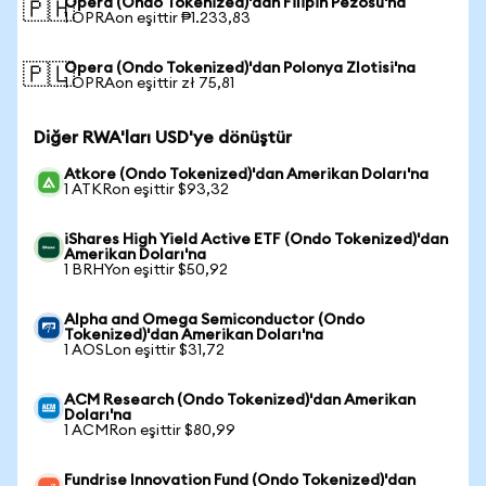
Opera (Ondo Tokenized)'dan Filipin Pezosu'na
🇵🇭
1 OPRAon eşittir ₱1.233,83
Opera (Ondo Tokenized)'dan Polonya Zlotisi'na
🇵🇱
1 OPRAon eşittir zł 75,81
Diğer RWA'ları USD'ye dönüştür
Atkore (Ondo Tokenized)'dan Amerikan Doları'na
1 ATKRon eşittir $93,32
iShares High Yield Active ETF (Ondo Tokenized)'dan
Amerikan Doları'na
1 BRHYon eşittir $50,92
Alpha and Omega Semiconductor (Ondo
Tokenized)'dan Amerikan Doları'na
1 AOSLon eşittir $31,72
ACM Research (Ondo Tokenized)'dan Amerikan
Doları'na
1 ACMRon eşittir $80,99
Fundrise Innovation Fund (Ondo Tokenized)'dan