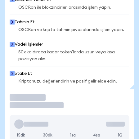
OSCRon ile blokzincirleri arasında işlem yapın.
Tahmin Et
OSCRon ve kripto tahmin piyasalarında işlem yapın.
Vadeli İşlemler
50x kaldıraca kadar token'larda uzun veya kısa
pozisyon alın.
Stake Et
Kriptonuzu değerlendirin ve pasif gelir elde edin.
İşlem Yap
15dk
30dk
1sa
4sa
1G