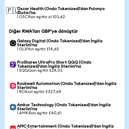
Oscar Health (Ondo Tokenized)'dan Polonya
🇵🇱
Zlotisi'na
1 OSCRon eşittir zł 103,62
Diğer RWA'ları GBP'ye dönüştür
Galaxy Digital (Ondo Tokenized)'dan İngiliz
Sterlini'na
1 GLXYon eşittir £14,65
ProShares UltraPro Short QQQ (Ondo
Tokenized)'dan İngiliz Sterlini'na
1 SQQQon eşittir £28,33
Rockwell Automation (Ondo Tokenized)'dan İngiliz
Sterlini'na
1 ROKon eşittir £327,68
Amkor Technology (Ondo Tokenized)'dan İngiliz
Sterlini'na
1 AMKRon eşittir £40,61
AMC Entertainment (Ondo Tokenized)'dan İngiliz