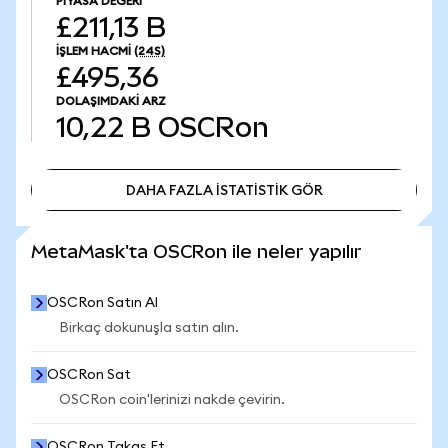
PIYASA DEĞERI
£211,13 B
İŞLEM HACMI
(24S)
£495,36
DOLAŞIMDAKI ARZ
10,22 B
OSCRon
DAHA FAZLA İSTATİSTİK GÖR
DAHA FAZLA İSTATİSTİK GÖR
MetaMask'ta OSCRon ile neler yapılır
OSCRon Satın Al
Birkaç dokunuşla satın alın.
OSCRon Sat
OSCRon coin'lerinizi nakde çevirin.
OSCRon Takas Et