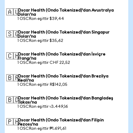
Oscar Health (Ondo Tokenized)'dan Avustralya
🇦🇺
Doları'na
1 OSCRon eşittir $39,44
Oscar Health (Ondo Tokenized)'dan Singapur
🇸🇬
Doları'na
1 OSCRon eşittir $35,62
Oscar Health (Ondo Tokenized)'dan İsviçre
🇨🇭
Frangı'na
1 OSCRon eşittir CHF 22,52
Oscar Health (Ondo Tokenized)'dan Brezilya
🇧🇷
Reali'na
1 OSCRon eşittir R$142,05
Oscar Health (Ondo Tokenized)'dan Bangladeş
🇧🇩
Takası'na
1 OSCRon eşittir ৳3.449,16
Oscar Health (Ondo Tokenized)'dan Filipin
🇵🇭
Pezosu'na
1 OSCRon eşittir ₱1.691,61