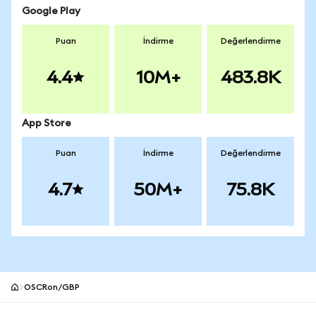
Google Play
Puan
İndirme
Değerlendirme
4.4
10M+
483.8K
App Store
Puan
İndirme
Değerlendirme
4.7
50M+
75.8K
OSCRon/GBP
MetaMask site alt bilgisi