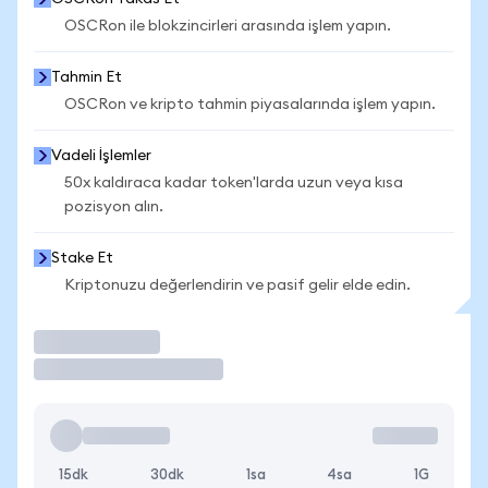
OSCRon ile blokzincirleri arasında işlem yapın.
Tahmin Et
OSCRon ve kripto tahmin piyasalarında işlem yapın.
Vadeli İşlemler
50x kaldıraca kadar token'larda uzun veya kısa
pozisyon alın.
Stake Et
Kriptonuzu değerlendirin ve pasif gelir elde edin.
İşlem Yap
15dk
30dk
1sa
4sa
1G