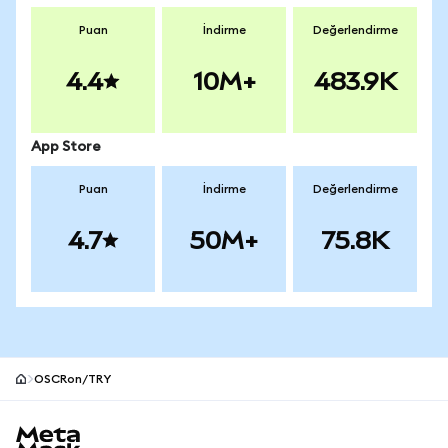
Puan
İndirme
Değerlendirme
4.4
10M+
483.9K
App Store
Puan
İndirme
Değerlendirme
4.7
50M+
75.8K
OSCRon/TRY
MetaMask site alt bilgisi