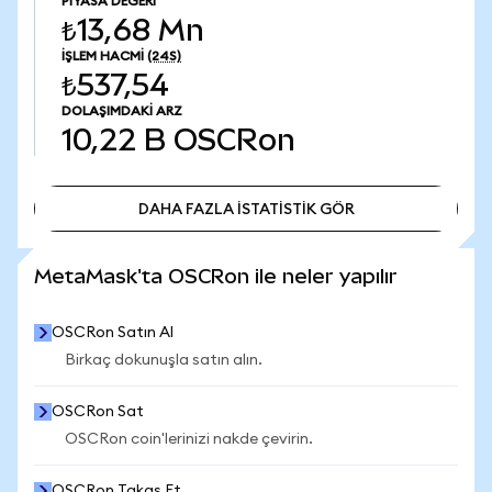
PIYASA DEĞERI
₺13,68 Mn
İŞLEM HACMI
(24S)
₺537,54
DOLAŞIMDAKI ARZ
10,22 B
OSCRon
DAHA FAZLA İSTATİSTİK GÖR
DAHA FAZLA İSTATİSTİK GÖR
MetaMask'ta OSCRon ile neler yapılır
OSCRon Satın Al
Birkaç dokunuşla satın alın.
OSCRon Sat
OSCRon coin'lerinizi nakde çevirin.
OSCRon Takas Et