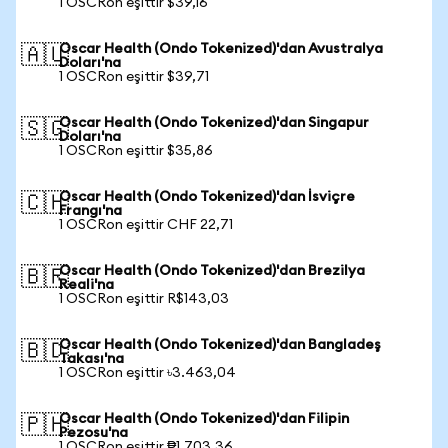
1 OSCRon eşittir $39,16
Oscar Health (Ondo Tokenized)'dan Avustralya
🇦🇺
Doları'na
1 OSCRon eşittir $39,71
Oscar Health (Ondo Tokenized)'dan Singapur
🇸🇬
Doları'na
1 OSCRon eşittir $35,86
Oscar Health (Ondo Tokenized)'dan İsviçre
🇨🇭
Frangı'na
1 OSCRon eşittir CHF 22,71
Oscar Health (Ondo Tokenized)'dan Brezilya
🇧🇷
Reali'na
1 OSCRon eşittir R$143,03
Oscar Health (Ondo Tokenized)'dan Bangladeş
🇧🇩
Takası'na
1 OSCRon eşittir ৳3.463,04
Oscar Health (Ondo Tokenized)'dan Filipin
🇵🇭
Pezosu'na
1 OSCRon eşittir ₱1.703,36