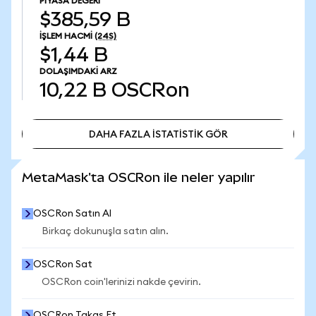
PIYASA DEĞERI
$385,59 B
İŞLEM HACMI
(24S)
$1,44 B
DOLAŞIMDAKI ARZ
10,22 B
OSCRon
DAHA FAZLA İSTATİSTİK GÖR
DAHA FAZLA İSTATİSTİK GÖR
MetaMask'ta OSCRon ile neler yapılır
OSCRon Satın Al
Birkaç dokunuşla satın alın.
OSCRon Sat
OSCRon coin'lerinizi nakde çevirin.
OSCRon Takas Et