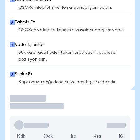
OSCRon ile blokzincirleri arasında işlem yapın.
Tahmin Et
OSCRon ve kripto tahmin piyasalarında işlem yapın.
Vadeli İşlemler
50x kaldıraca kadar token'larda uzun veya kısa
pozisyon alın.
Stake Et
Kriptonuzu değerlendirin ve pasif gelir elde edin.
İşlem Yap
15dk
30dk
1sa
4sa
1G