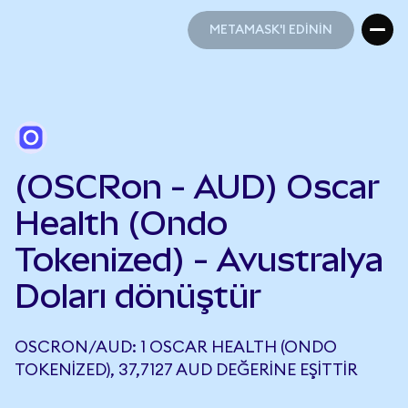
METAMASK'I EDİNİN
METAMASK'I EDİNİN
(OSCRon - AUD) Oscar
Health (Ondo
Tokenized) - Avustralya
Doları dönüştür
OSCRON/AUD: 1 OSCAR HEALTH (ONDO
TOKENIZED), 37,7127 AUD DEĞERINE EŞITTIR