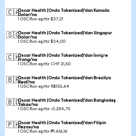
Oscar Health (Ondo Tokenized)'dan Kanada
🇨🇦
Doları'na
1 OSCRon eşittir $37,21
Oscar Health (Ondo Tokenized)'dan Singapur
🇸🇬
Doları'na
1 OSCRon eşittir $34,00
Oscar Health (Ondo Tokenized)'dan İsviçre
🇨🇭
Frangı'na
1 OSCRon eşittir CHF 21,50
Oscar Health (Ondo Tokenized)'dan Brezilya
🇧🇷
Reali'na
1 OSCRon eşittir R$135,64
Oscar Health (Ondo Tokenized)'dan Bangladeş
🇧🇩
Takası'na
1 OSCRon eşittir ৳3.284,75
Oscar Health (Ondo Tokenized)'dan Filipin
🇵🇭
Pezosu'na
1 OSCRon eşittir ₱1.616,16