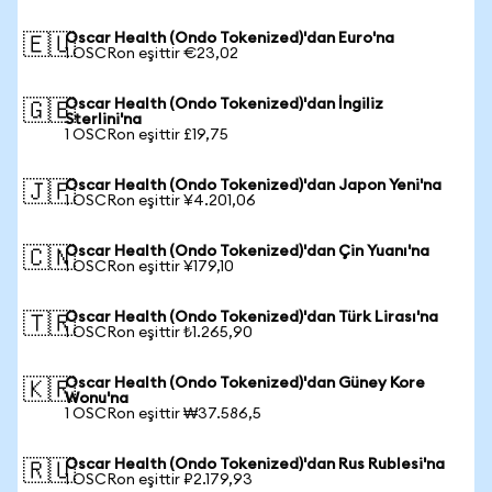
Oscar Health (Ondo Tokenized)'dan Euro'na
🇪🇺
1 OSCRon eşittir €23,02
Oscar Health (Ondo Tokenized)'dan İngiliz
🇬🇧
Sterlini'na
1 OSCRon eşittir £19,75
Oscar Health (Ondo Tokenized)'dan Japon Yeni'na
🇯🇵
1 OSCRon eşittir ¥4.201,06
Oscar Health (Ondo Tokenized)'dan Çin Yuanı'na
🇨🇳
1 OSCRon eşittir ¥179,10
Oscar Health (Ondo Tokenized)'dan Türk Lirası'na
🇹🇷
1 OSCRon eşittir ₺1.265,90
Oscar Health (Ondo Tokenized)'dan Güney Kore
🇰🇷
Wonu'na
1 OSCRon eşittir ₩37.586,5
Oscar Health (Ondo Tokenized)'dan Rus Rublesi'na
🇷🇺
1 OSCRon eşittir ₽2.179,93