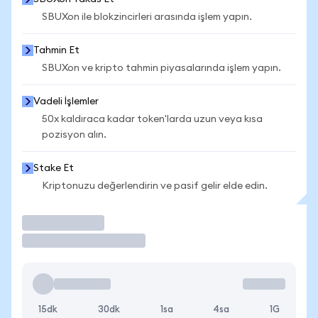
SBUXon ile blokzincirleri arasında işlem yapın.
Tahmin Et
SBUXon ve kripto tahmin piyasalarında işlem yapın.
Vadeli İşlemler
50x kaldıraca kadar token'larda uzun veya kısa
pozisyon alın.
Stake Et
Kriptonuzu değerlendirin ve pasif gelir elde edin.
İşlem Yap
15dk
30dk
1sa
4sa
1G