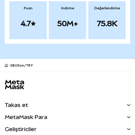
Puan
İndirme
Değerlendirme
4.7
50M+
75.8K
SBUXon/TRY
MetaMask site alt bilgisi
Takas et
Takas İşlemleri
MetaMask Para
Tahmin Et
YENİ
Kripto Al
Geliştiriciler
Perps
YENİ
MetaMask Kart