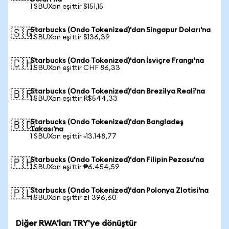
1 SBUXon eşittir $151,15
Starbucks (Ondo Tokenized)'dan Singapur Doları'na
🇸🇬
1 SBUXon eşittir $136,39
Starbucks (Ondo Tokenized)'dan İsviçre Frangı'na
🇨🇭
1 SBUXon eşittir CHF 86,33
Starbucks (Ondo Tokenized)'dan Brezilya Reali'na
🇧🇷
1 SBUXon eşittir R$544,33
Starbucks (Ondo Tokenized)'dan Bangladeş
🇧🇩
Takası'na
1 SBUXon eşittir ৳13.148,77
Starbucks (Ondo Tokenized)'dan Filipin Pezosu'na
🇵🇭
1 SBUXon eşittir ₱6.454,59
Starbucks (Ondo Tokenized)'dan Polonya Zlotisi'na
🇵🇱
1 SBUXon eşittir zł 396,60
Diğer RWA'ları TRY'ye dönüştür