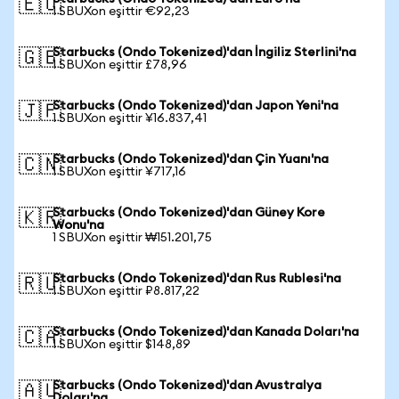
🇪🇺
1 SBUXon eşittir €92,23
Starbucks (Ondo Tokenized)'dan İngiliz Sterlini'na
🇬🇧
1 SBUXon eşittir £78,96
Starbucks (Ondo Tokenized)'dan Japon Yeni'na
🇯🇵
1 SBUXon eşittir ¥16.837,41
Starbucks (Ondo Tokenized)'dan Çin Yuanı'na
🇨🇳
1 SBUXon eşittir ¥717,16
Starbucks (Ondo Tokenized)'dan Güney Kore
🇰🇷
Wonu'na
1 SBUXon eşittir ₩151.201,75
Starbucks (Ondo Tokenized)'dan Rus Rublesi'na
🇷🇺
1 SBUXon eşittir ₽8.817,22
Starbucks (Ondo Tokenized)'dan Kanada Doları'na
🇨🇦
1 SBUXon eşittir $148,89
Starbucks (Ondo Tokenized)'dan Avustralya
🇦🇺
Doları'na