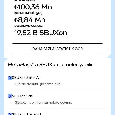
PIYASA DEĞERI
₺100,36 Mn
İŞLEM HACMI
(24S)
₺8,84 Mn
DOLAŞIMDAKI ARZ
19,82 B
SBUXon
DAHA FAZLA İSTATİSTİK GÖR
DAHA FAZLA İSTATİSTİK GÖR
MetaMask'ta SBUXon ile neler yapılır
SBUXon Satın Al
Birkaç dokunuşla satın alın.
SBUXon Sat
SBUXon coin'lerinizi nakde çevirin.
SBUXon Takas Et