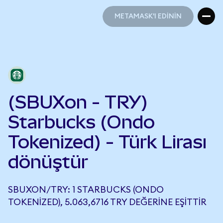
METAMASK'I EDİNİN
METAMASK'I EDİNİN
(SBUXon - TRY)
Starbucks (Ondo
Tokenized) - Türk Lirası
dönüştür
SBUXON/TRY: 1 STARBUCKS (ONDO
TOKENIZED), 5.063,6716 TRY DEĞERINE EŞITTIR