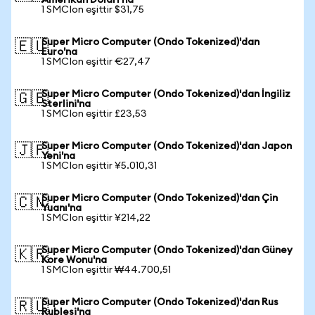
Amerikan Doları'na
1 SMCIon eşittir $31,75
Super Micro Computer (Ondo Tokenized)'dan
🇪🇺
Euro'na
1 SMCIon eşittir €27,47
Super Micro Computer (Ondo Tokenized)'dan İngiliz
🇬🇧
Sterlini'na
1 SMCIon eşittir £23,53
Super Micro Computer (Ondo Tokenized)'dan Japon
🇯🇵
Yeni'na
1 SMCIon eşittir ¥5.010,31
Super Micro Computer (Ondo Tokenized)'dan Çin
🇨🇳
Yuanı'na
1 SMCIon eşittir ¥214,22
Super Micro Computer (Ondo Tokenized)'dan Güney
🇰🇷
Kore Wonu'na
1 SMCIon eşittir ₩44.700,51
Super Micro Computer (Ondo Tokenized)'dan Rus
🇷🇺
Rublesi'na