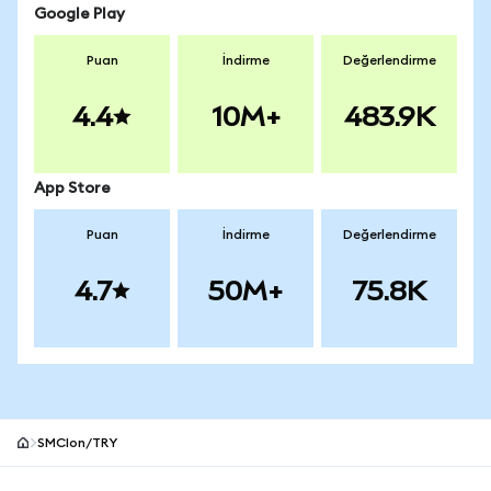
Google Play
Puan
İndirme
Değerlendirme
4.4
10M+
483.9K
App Store
Puan
İndirme
Değerlendirme
4.7
50M+
75.8K
SMCIon/TRY
MetaMask site alt bilgisi