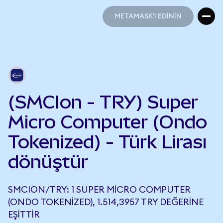
METAMASK'I EDİNİN
METAMASK'I EDİNİN
(SMCIon - TRY) Super
Micro Computer (Ondo
Tokenized) - Türk Lirası
dönüştür
SMCION/TRY: 1 SUPER MICRO COMPUTER
(ONDO TOKENIZED), 1.514,3957 TRY DEĞERINE
EŞITTIR