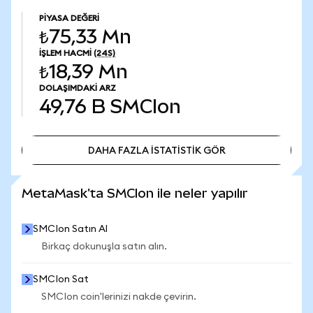
PIYASA DEĞERI
₺75,33 Mn
İŞLEM HACMI
(24S)
₺18,39 Mn
DOLAŞIMDAKI ARZ
49,76 B
SMCIon
DAHA FAZLA İSTATİSTİK GÖR
DAHA FAZLA İSTATİSTİK GÖR
MetaMask'ta SMCIon ile neler yapılır
SMCIon Satın Al
Birkaç dokunuşla satın alın.
SMCIon Sat
SMCIon coin'lerinizi nakde çevirin.