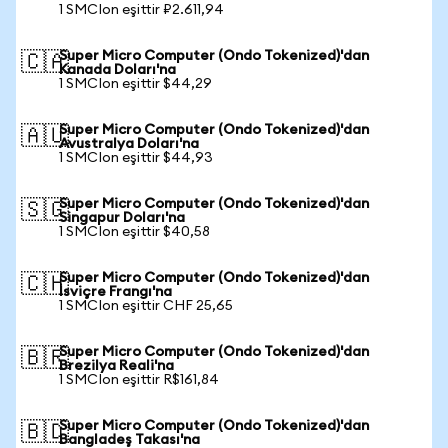
1 SMCIon eşittir ₽2.611,94
Super Micro Computer (Ondo Tokenized)'dan
🇨🇦
Kanada Doları'na
1 SMCIon eşittir $44,29
Super Micro Computer (Ondo Tokenized)'dan
🇦🇺
Avustralya Doları'na
1 SMCIon eşittir $44,93
Super Micro Computer (Ondo Tokenized)'dan
🇸🇬
Singapur Doları'na
1 SMCIon eşittir $40,58
Super Micro Computer (Ondo Tokenized)'dan
🇨🇭
İsviçre Frangı'na
1 SMCIon eşittir CHF 25,65
Super Micro Computer (Ondo Tokenized)'dan
🇧🇷
Brezilya Reali'na
1 SMCIon eşittir R$161,84
Super Micro Computer (Ondo Tokenized)'dan
🇧🇩
Bangladeş Takası'na