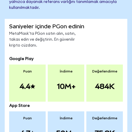
yalnızca dayanak referans varlığını tanımlamak amacıyla
kullanılmaktadır.
Saniyeler içinde PGon edinin
MetaMask'ta PGon satın alın, satın,
takas edin ve değiştirin. En güvenilir
kripto cüzdanı.
Google Play
Puan
İndirme
Değerlendirme
4.4
10M+
484K
App Store
Puan
İndirme
Değerlendirme