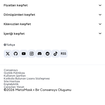
Agent Wallet
YENİ
Fiyatları keşfet
Gömülü Cüzdanlar
Snap'ler
Bitcoin Fiyatı
Dönüşümleri keşfet
MetaMask Connect
Ethereum Fiyatı
Ödüller
YENİ
BTC'den USD'ye
Solana Fiyatı
Kılavuzları keşfet
Snap'ler
Güvenlik
ETH'den USD'ye
BTC Satın Al
Shiba Inu Fiyatı
USDT'den INR'ye
İçeriği keşfet
Web3 Servisleri
Destek
ETH Satın Al
Pepe Fiyatı
Bitcoin cüzdanı
BTC'den USDT'ye
SOL Satın Al
Kariyer
Tether Fiyatı
Solana cüzdanı
Türkçe
BTC'den INR'ye
PEPE Satın Al
İletişim
USDC Fiyatı
En iyi kripto kartları
ETH'den USDT'ye
USDT Satın Al
Chainlink Fiyatı
En iyi mobil kripto cüzdanlar
USDT'den PHP'ye
USDC Satın Al
Polymarket nedir?
BTC'den EUR'ya
Consensys
SHIB Satın Al
Kripto vergi haberleri
Gizlilik Politikası
Kullanım Şartları
BNB Satın Al
Katkıda Bulunan Lisans Sözleşmesi
Kripto para nasıl satın alınır?
Site Haritası
Erişilebilirlik
Bitcoin nasıl satılır?
Çerezleri Yönet
©2026 MetaMask • Bir Consensys Oluşumu