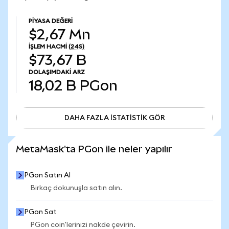
PIYASA DEĞERI
$2,67 Mn
İŞLEM HACMI
(24S)
$73,67 B
DOLAŞIMDAKI ARZ
18,02 B
PGon
DAHA FAZLA İSTATİSTİK GÖR
DAHA FAZLA İSTATİSTİK GÖR
MetaMask'ta PGon ile neler yapılır
PGon Satın Al
Birkaç dokunuşla satın alın.
PGon Sat
PGon coin'lerinizi nakde çevirin.