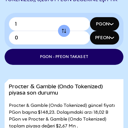
PGON
PFEON
PGON - PFEON TAKAS ET
Procter & Gamble (Ondo Tokenized)
piyasa son durumu
Procter & Gamble (Ondo Tokenized) güncel fiyatı
PGon başına $148,23. Dolaşımdaki arzı 18,02 B
PGon ve Procter & Gamble (Ondo Tokenized)
toplam piyasa değeri $2,67 Mn .