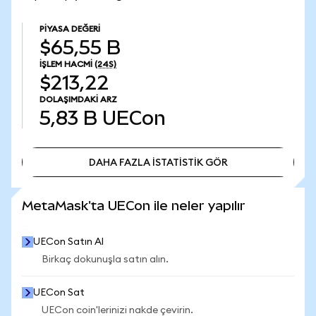
PIYASA DEĞERI
$65,55 B
İŞLEM HACMI
(24S)
$213,22
DOLAŞIMDAKI ARZ
5,83 B
UECon
DAHA FAZLA İSTATİSTİK GÖR
DAHA FAZLA İSTATİSTİK GÖR
MetaMask'ta UECon ile neler yapılır
UECon Satın Al
Birkaç dokunuşla satın alın.
UECon Sat
UECon coin'lerinizi nakde çevirin.