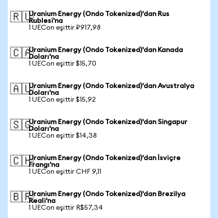
Uranium Energy (Ondo Tokenized)'dan Rus
🇷🇺
Rublesi'na
1 UECon eşittir ₽917,98
Uranium Energy (Ondo Tokenized)'dan Kanada
🇨🇦
Doları'na
1 UECon eşittir $15,70
Uranium Energy (Ondo Tokenized)'dan Avustralya
🇦🇺
Doları'na
1 UECon eşittir $15,92
Uranium Energy (Ondo Tokenized)'dan Singapur
🇸🇬
Doları'na
1 UECon eşittir $14,38
Uranium Energy (Ondo Tokenized)'dan İsviçre
🇨🇭
Frangı'na
1 UECon eşittir CHF 9,11
Uranium Energy (Ondo Tokenized)'dan Brezilya
🇧🇷
Reali'na
1 UECon eşittir R$57,34