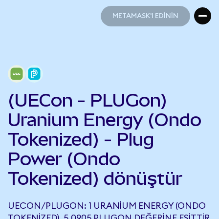
METAMASK'I EDİNİN
METAMASK'I EDİNİN
(UECon - PLUGon)
Uranium Energy (Ondo
Tokenized) - Plug
Power (Ondo
Tokenized) dönüştür
UECON/PLUGON: 1 URANIUM ENERGY (ONDO
TOKENIZED), 5,0905 PLUGON DEĞERINE EŞITTIR