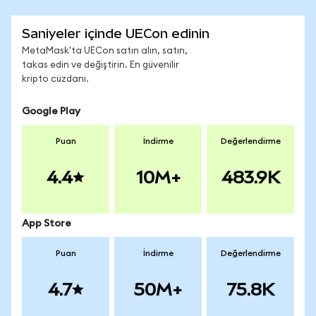
Saniyeler içinde UECon edinin
MetaMask'ta UECon satın alın, satın,
takas edin ve değiştirin. En güvenilir
kripto cüzdanı.
Google Play
Puan
İndirme
Değerlendirme
4.4
10M+
483.9K
App Store
Puan
İndirme
Değerlendirme
4.7
50M+
75.8K