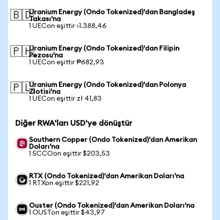
Uranium Energy (Ondo Tokenized)'dan Bangladeş
🇧🇩
Takası'na
1 UECon eşittir ৳1.388,46
Uranium Energy (Ondo Tokenized)'dan Filipin
🇵🇭
Pezosu'na
1 UECon eşittir ₱682,93
Uranium Energy (Ondo Tokenized)'dan Polonya
🇵🇱
Zlotisi'na
1 UECon eşittir zł 41,83
Diğer RWA'ları USD'ye dönüştür
Southern Copper (Ondo Tokenized)'dan Amerikan
Doları'na
1 SCCOon eşittir $203,53
RTX (Ondo Tokenized)'dan Amerikan Doları'na
1 RTXon eşittir $221,92
Ouster (Ondo Tokenized)'dan Amerikan Doları'na
1 OUSTon eşittir $43,97