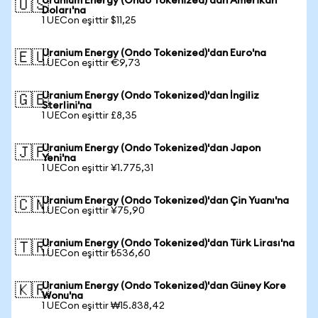
Uranium Energy (Ondo Tokenized)'dan Amerikan
🇺🇸
Doları'na
1 UECon eşittir $11,25
Uranium Energy (Ondo Tokenized)'dan Euro'na
🇪🇺
1 UECon eşittir €9,73
Uranium Energy (Ondo Tokenized)'dan İngiliz
🇬🇧
Sterlini'na
1 UECon eşittir £8,35
Uranium Energy (Ondo Tokenized)'dan Japon
🇯🇵
Yeni'na
1 UECon eşittir ¥1.775,31
Uranium Energy (Ondo Tokenized)'dan Çin Yuanı'na
🇨🇳
1 UECon eşittir ¥75,90
Uranium Energy (Ondo Tokenized)'dan Türk Lirası'na
🇹🇷
1 UECon eşittir ₺536,60
Uranium Energy (Ondo Tokenized)'dan Güney Kore
🇰🇷
Wonu'na
1 UECon eşittir ₩15.838,42