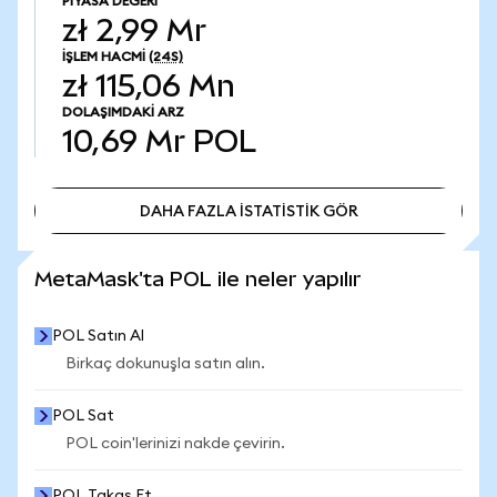
PIYASA DEĞERI
zł 2,99 Mr
İŞLEM HACMI
(24S)
zł 115,06 Mn
DOLAŞIMDAKI ARZ
10,69 Mr
POL
DAHA FAZLA İSTATİSTİK GÖR
DAHA FAZLA İSTATİSTİK GÖR
MetaMask'ta POL ile neler yapılır
POL Satın Al
Birkaç dokunuşla satın alın.
POL Sat
POL coin'lerinizi nakde çevirin.
POL Takas Et