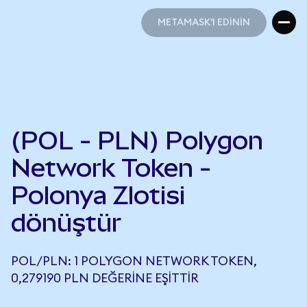
METAMASK'I EDİNİN
METAMASK'I EDİNİN
(POL - PLN) Polygon
Network Token -
Polonya Zlotisi
dönüştür
POL/PLN: 1 POLYGON NETWORK TOKEN,
0,279190 PLN DEĞERINE EŞITTIR