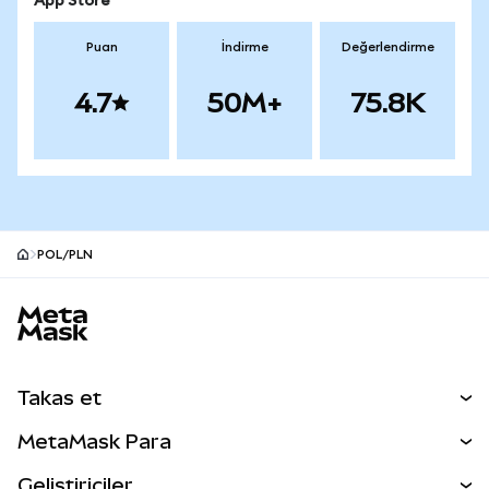
App Store
Puan
İndirme
Değerlendirme
4.7
50M+
75.8K
POL/PLN
MetaMask site alt bilgisi
Takas et
Takas İşlemleri
MetaMask Para
Tahmin Et
YENİ
Kripto Al
Geliştiriciler