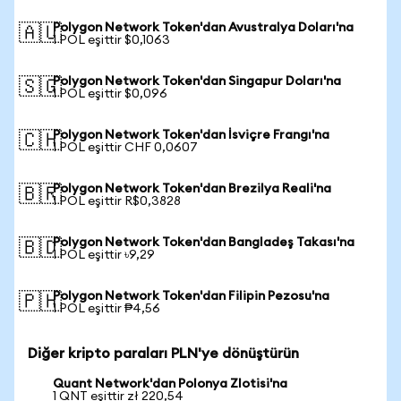
Polygon Network Token'dan Avustralya Doları'na
🇦🇺
1 POL eşittir $0,1063
Polygon Network Token'dan Singapur Doları'na
🇸🇬
1 POL eşittir $0,096
Polygon Network Token'dan İsviçre Frangı'na
🇨🇭
1 POL eşittir CHF 0,0607
Polygon Network Token'dan Brezilya Reali'na
🇧🇷
1 POL eşittir R$0,3828
Polygon Network Token'dan Bangladeş Takası'na
🇧🇩
1 POL eşittir ৳9,29
Polygon Network Token'dan Filipin Pezosu'na
🇵🇭
1 POL eşittir ₱4,56
Diğer kripto paraları PLN'ye dönüştürün
Quant Network'dan Polonya Zlotisi'na
1 QNT eşittir zł 220,54