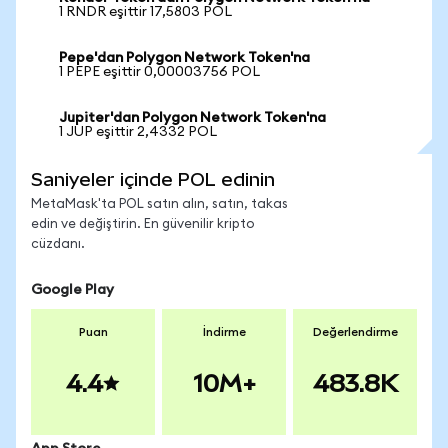
1 RNDR eşittir 17,5803 POL
Pepe'dan Polygon Network Token'na
1 PEPE eşittir 0,00003756 POL
Jupiter'dan Polygon Network Token'na
1 JUP eşittir 2,4332 POL
Saniyeler içinde POL edinin
MetaMask'ta POL satın alın, satın, takas
edin ve değiştirin. En güvenilir kripto
cüzdanı.
Google Play
Puan
İndirme
Değerlendirme
4.4
10M+
483.8K