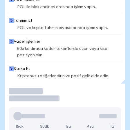
POL ile blokzincirleri arasında işlem yapın.
Tahmin Et
POL ve kripto tahmin piyasalarında işlem yapın.
Vadeli İşlemler
50x kaldıraca kadar token'larda uzun veya kısa
pozisyon alın.
Stake Et
Kriptonuzu değerlendirin ve pasif gelir elde edin.
İşlem Yap
15dk
30dk
1sa
4sa
1G