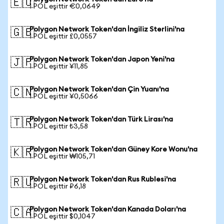
🇪🇺
1 POL eşittir €0,0649
Polygon Network Token'dan İngiliz Sterlini'na
🇬🇧
1 POL eşittir £0,0557
Polygon Network Token'dan Japon Yeni'na
🇯🇵
1 POL eşittir ¥11,85
Polygon Network Token'dan Çin Yuanı'na
🇨🇳
1 POL eşittir ¥0,5066
Polygon Network Token'dan Türk Lirası'na
🇹🇷
1 POL eşittir ₺3,58
Polygon Network Token'dan Güney Kore Wonu'na
🇰🇷
1 POL eşittir ₩105,71
Polygon Network Token'dan Rus Rublesi'na
🇷🇺
1 POL eşittir ₽6,18
Polygon Network Token'dan Kanada Doları'na
🇨🇦
1 POL eşittir $0,1047