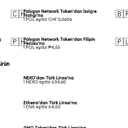
Polygon Network Token'dan İsviçre
🇨🇭
🇧
Frangı'na
1 POL eşittir CHF 0,0606
ş
Polygon Network Token'dan Filipin
🇵🇭
🇵
Pezosu'na
1 POL eşittir ₱4,55
ürün
NEXO'dan Türk Lirası'na
1 NEXO eşittir ₺34,60
Ethena'dan Türk Lirası'na
1 ENA eşittir ₺4,53