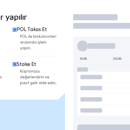
 yapılır
İşlem Yap
POL Takas Et
POL ile blokzincirleri
arasında işlem
yapın.
15dk
30dk
Stake Et
Kriptonuzu
a
değerlendirin ve
pasif gelir elde edin.