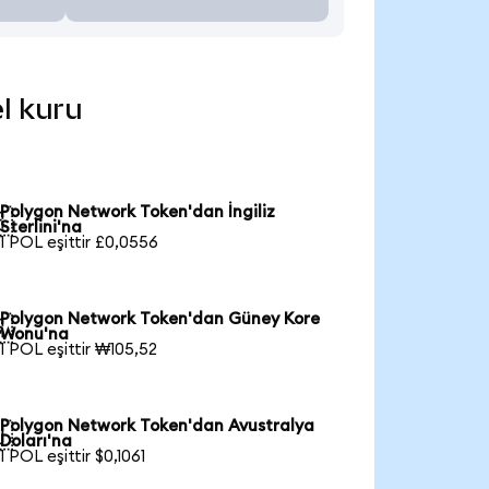
l kuru
Polygon Network Token'dan İngiliz

Sterlini'na
1 POL eşittir £0,0556
Polygon Network Token'dan Güney Kore

Wonu'na
1 POL eşittir ₩105,52
Polygon Network Token'dan Avustralya

Doları'na
1 POL eşittir $0,1061