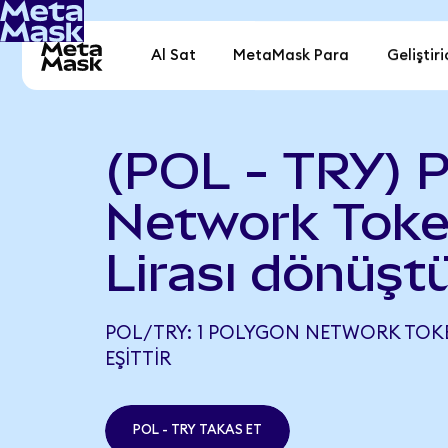
Al Sat
MetaMask Para
Geliştiri
(POL - TRY) 
Network Toke
Lirası dönüşt
POL/TRY: 1 POLYGON NETWORK TOKEN
EŞITTIR
POL - TRY TAKAS ET