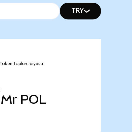
TRY
 Token toplam piyasa
Z
 Mr
POL