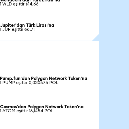
Worldcoin'dan Türk Lirası'na
1 WLD eşittir ₺14,66
Jupiter'dan Türk Lirası'na
1 JUP eşittir ₺8,71
Pump.fun'dan Polygon Network Token'na
1 PUMP eşittir 0,030875 POL
Cosmos'dan Polygon Network Token'na
1 ATOM eşittir 18,1454 POL