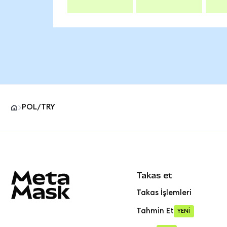
POL/TRY
MetaMask site alt bilgisi
Takas et
Takas İşlemleri
Tahmin Et
YENİ