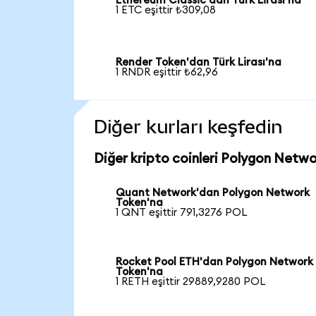
Ethereum Classic'dan Türk Lirası'na
1 ETC eşittir ₺309,08
Render Token'dan Türk Lirası'na
1 RNDR eşittir ₺62,96
Diğer kurları keşfedin
Diğer kripto coinleri Polygon Netwo
Quant Network'dan Polygon Network
Token'na
1 QNT eşittir 791,3276 POL
Rocket Pool ETH'dan Polygon Network
Token'na
1 RETH eşittir 29889,9280 POL