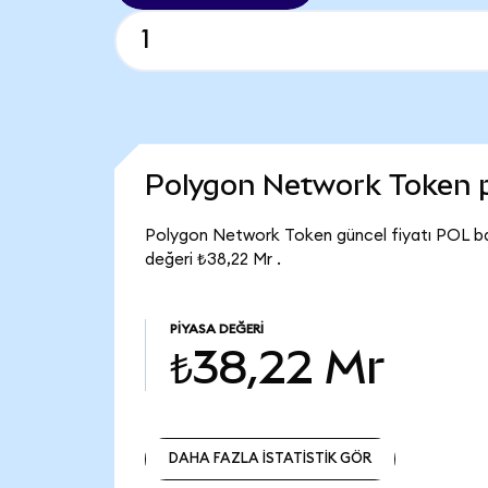
Polygon Network Token 
Polygon Network Token güncel fiyatı POL ba
değeri ₺38,22 Mr .
PIYASA DEĞERI
₺38,22 Mr
DAHA FAZLA İSTATİSTİK GÖR