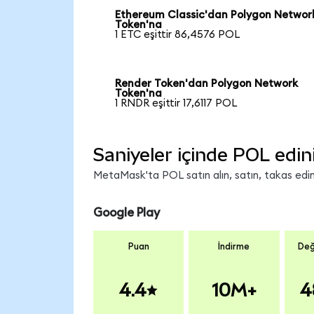
Ethereum Classic'dan Polygon Networ
Token'na
1 ETC eşittir 86,4576 POL
Render Token'dan Polygon Network
Token'na
1 RNDR eşittir 17,6117 POL
Saniyeler içinde POL edin
MetaMask'ta POL satın alın, satın, takas edin 
Google Play
Puan
İndirme
Değ
4.4
10M+
4