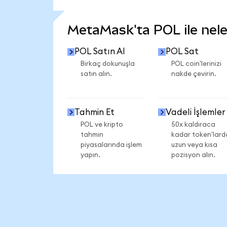
DAHA FAZLA İSTATİSTİK GÖR
MetaMask'ta POL ile neler
POL Satın Al
POL Sat
Birkaç dokunuşla
POL coin'lerinizi
satın alın.
nakde çevirin.
Tahmin Et
Vadeli İşlemler
POL ve kripto
50x kaldıraca
tahmin
kadar token'lard
piyasalarında işlem
uzun veya kısa
yapın.
pozisyon alın.