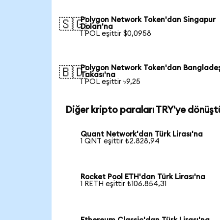
Polygon Network Token'dan Singapur
🇸🇬
Doları'na
1 POL eşittir $0,0958
Polygon Network Token'dan Banglade
🇧🇩
Takası'na
1 POL eşittir ৳9,25
Diğer kripto paraları TRY'ye dönüşt
Quant Network'dan Türk Lirası'na
1 QNT eşittir ₺2.828,94
Rocket Pool ETH'dan Türk Lirası'na
1 RETH eşittir ₺106.854,31