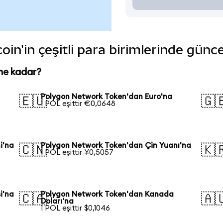
n'in çeşitli para birimlerinde günce
ne kadar?
Polygon Network Token'dan Euro'na
🇪🇺
🇬
1 POL eşittir €0,0648
i'na
Polygon Network Token'dan Çin Yuanı'na
🇨🇳
🇰
1 POL eşittir ¥0,5057
i'na
Polygon Network Token'dan Kanada
🇨🇦
🇦
Doları'na
1 POL eşittir $0,1046