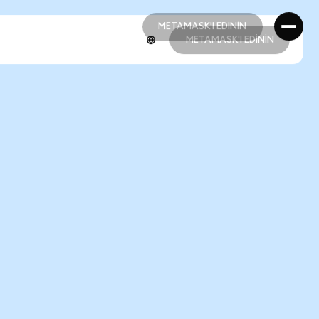
METAMASK'I EDİNİN
METAMASK'I EDİNİN
METAMASK'I EDİNİN
METAMASK'I EDİNİN