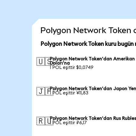
Polygon Network Token coi
Polygon Network Token kuru bugün 
Polygon Network Token'dan Amerikan
🇺🇸
Doları'na
1 POL eşittir $0,0749
Polygon Network Token'dan Japon Yen
🇯🇵
1 POL eşittir ¥11,83
Polygon Network Token'dan Rus Rubles
🇷🇺
1 POL eşittir ₽6,17