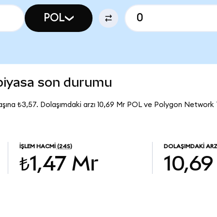
POL
piyasa son durumu
şına ₺3,57. Dolaşımdaki arzı 10,69 Mr POL ve Polygon Network
İŞLEM HACMI
(24S)
DOLAŞIMDAKI AR
₺1,47 Mr
10,69