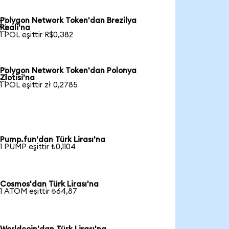
Polygon Network Token'dan Brezilya

Reali'na
1 POL eşittir R$0,382
Polygon Network Token'dan Polonya

Zlotisi'na
1 POL eşittir zł 0,2785
Pump.fun'dan Türk Lirası'na
1 PUMP eşittir ₺0,1104
Cosmos'dan Türk Lirası'na
1 ATOM eşittir ₺64,87