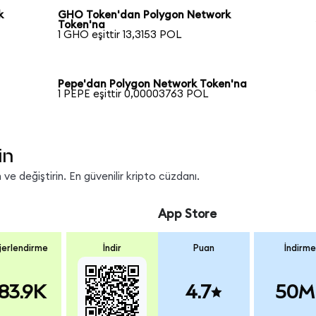
k
GHO Token'dan Polygon Network
Token'na
1 GHO eşittir 13,3153 POL
Pepe'dan Polygon Network Token'na
1 PEPE eşittir 0,00003763 POL
in
ve değiştirin. En güvenilir kripto cüzdanı.
App Store
erlendirme
İndir
Puan
İndirme
83.9K
4.7
50M