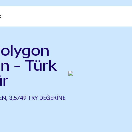
ci
Polygon
n - Türk
ür
, 3,5749 TRY DEĞERINE