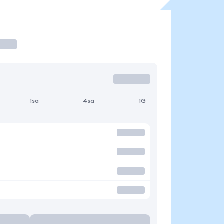
1sa
4sa
1G