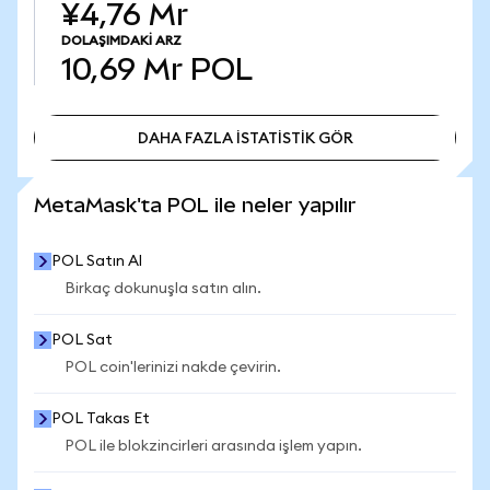
¥4,76 Mr
DOLAŞIMDAKI ARZ
10,69 Mr
POL
DAHA FAZLA İSTATİSTİK GÖR
DAHA FAZLA İSTATİSTİK GÖR
MetaMask'ta POL ile neler yapılır
POL Satın Al
Birkaç dokunuşla satın alın.
POL Sat
POL coin'lerinizi nakde çevirin.
POL Takas Et
POL ile blokzincirleri arasında işlem yapın.