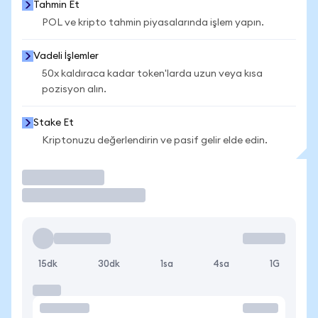
Tahmin Et
POL ve kripto tahmin piyasalarında işlem yapın.
Vadeli İşlemler
50x kaldıraca kadar token'larda uzun veya kısa
pozisyon alın.
Stake Et
Kriptonuzu değerlendirin ve pasif gelir elde edin.
İşlem Yap
15dk
30dk
1sa
4sa
1G