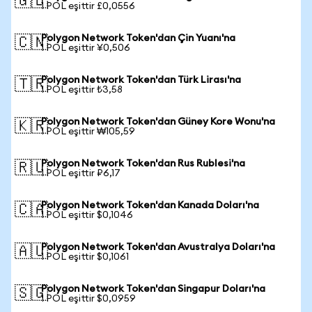
🇬🇧
1 POL eşittir £0,0556
Polygon Network Token'dan Çin Yuanı'na
🇨🇳
1 POL eşittir ¥0,506
Polygon Network Token'dan Türk Lirası'na
🇹🇷
1 POL eşittir ₺3,58
Polygon Network Token'dan Güney Kore Wonu'na
🇰🇷
1 POL eşittir ₩105,59
Polygon Network Token'dan Rus Rublesi'na
🇷🇺
1 POL eşittir ₽6,17
Polygon Network Token'dan Kanada Doları'na
🇨🇦
1 POL eşittir $0,1046
Polygon Network Token'dan Avustralya Doları'na
🇦🇺
1 POL eşittir $0,1061
Polygon Network Token'dan Singapur Doları'na
🇸🇬
1 POL eşittir $0,0959