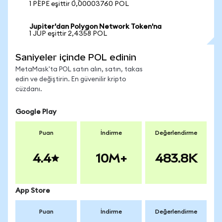
1 PEPE eşittir 0,00003760 POL
Jupiter'dan Polygon Network Token'na
1 JUP eşittir 2,4358 POL
Saniyeler içinde POL edinin
MetaMask'ta POL satın alın, satın, takas
edin ve değiştirin. En güvenilir kripto
cüzdanı.
Google Play
Puan
İndirme
Değerlendirme
4.4
10M+
483.8K
App Store
Puan
İndirme
Değerlendirme