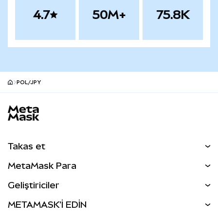
4.7
50M+
75.8K
POL/JPY
MetaMask site alt bilgisi
Takas et
Takas İşlemleri
MetaMask Para
Tahmin Et
YENİ
Kripto Al
Geliştiriciler
Perps
YENİ
MetaMask Kart
Dökümantasyon
METAMASK'İ EDİN
RWA'lar
mUSD
YENİ
Kontrol Paneli
İşlem Kalkanı