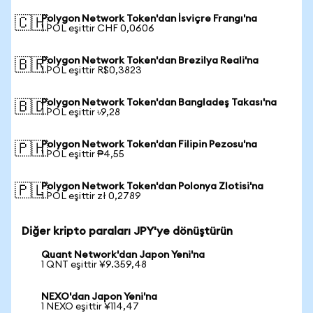
Polygon Network Token'dan İsviçre Frangı'na
🇨🇭
1 POL eşittir CHF 0,0606
Polygon Network Token'dan Brezilya Reali'na
🇧🇷
1 POL eşittir R$0,3823
Polygon Network Token'dan Bangladeş Takası'na
🇧🇩
1 POL eşittir ৳9,28
Polygon Network Token'dan Filipin Pezosu'na
🇵🇭
1 POL eşittir ₱4,55
Polygon Network Token'dan Polonya Zlotisi'na
🇵🇱
1 POL eşittir zł 0,2789
Diğer kripto paraları JPY'ye dönüştürün
Quant Network'dan Japon Yeni'na
1 QNT eşittir ¥9.359,48
NEXO'dan Japon Yeni'na
1 NEXO eşittir ¥114,47