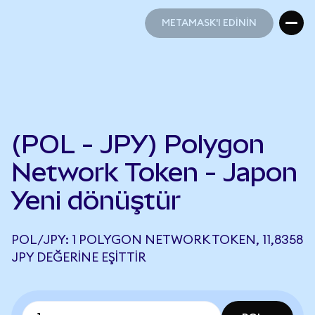
METAMASK'I EDİNİN
METAMASK'I EDİNİN
(POL - JPY) Polygon
Network Token - Japon
Yeni dönüştür
POL/JPY: 1 POLYGON NETWORK TOKEN, 11,8358
JPY DEĞERINE EŞITTIR